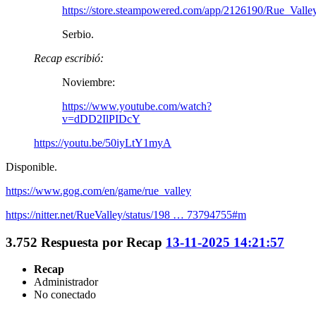
https://store.steampowered.com/app/2126190/Rue_Valle
Serbio.
Recap escribió:
Noviembre:
https://www.youtube.com/watch?
v=dDD2IlPIDcY
https://youtu.be/50iyLtY1myA
Disponible.
https://www.gog.com/en/game/rue_valley
https://nitter.net/RueValley/status/198 … 73794755#m
3.752
Respuesta por
Recap
13-11-2025 14:21:57
Recap
Administrador
No conectado