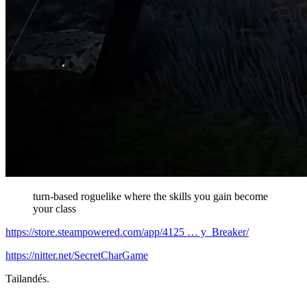
turn-based roguelike where the skills you gain become
your class
https://store.steampowered.com/app/4125 … y_Breaker/
https://nitter.net/SecretCharGame
Tailandés.