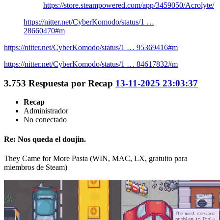
https://store.steampowered.com/app/3459050/Acrolyte/
https://nitter.net/CyberKomodo/status/1 …
28660470#m
https://nitter.net/CyberKomodo/status/1 … 95369416#m
https://nitter.net/CyberKomodo/status/1 … 84617832#m
3.753
Respuesta por
Recap
13-11-2025 23:03:37
Recap
Administrador
No conectado
Re: Nos queda el doujin.
They Came for More Pasta (WIN, MAC, LX, gratuito para
miembros de Steam)