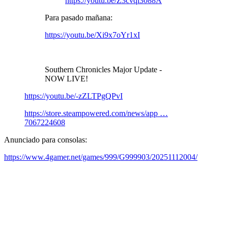
https://youtu.be/Z3cvql3088A
Para pasado mañana:
https://youtu.be/Xi9x7oYr1xI
Southern Chronicles Major Update -
NOW LIVE!
https://youtu.be/-zZLTPgQPvI
https://store.steampowered.com/news/app …
7067224608
Anunciado para consolas:
https://www.4gamer.net/games/999/G999903/20251112004/