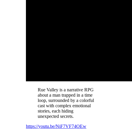
Rue Valley is a narrative RPG
about a man trapped in a time
loop, surrounded by a colorful
cast with complex emotional
stories, each hiding
unexpected secrets.
https://youtu.be/NiF7VF74OEw