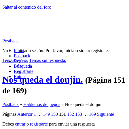
Saltar al contenido del foro
Postback
No has iniciado sesión.
Inicio
Por favor, inicia sesión o regístrate.
Postback
Temas activos
Temas sin respuesta.
Reglas
Búsqueda
Registrarte
Entrar
Nos queda el doujin.
(Página 151
de 169)
Postback
»
Hablemos de juegos
»
Nos queda el doujin.
Páginas
Anterior
1
…
149
150
151
152
153
…
169
Siguiente
Debes
entrar
o
registrarte
para enviar una respuesta