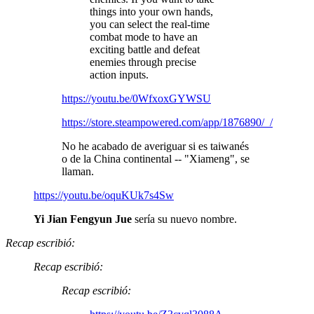
things into your own hands,
you can select the real-time
combat mode to have an
exciting battle and defeat
enemies through precise
action inputs.
https://youtu.be/0WfxoxGYWSU
https://store.steampowered.com/app/1876890/_/
No he acabado de averiguar si es taiwanés
o de la China continental -- "Xiameng", se
llaman.
https://youtu.be/oquKUk7s4Sw
Yi Jian Fengyun Jue
sería su nuevo nombre.
Recap escribió:
Recap escribió:
Recap escribió: