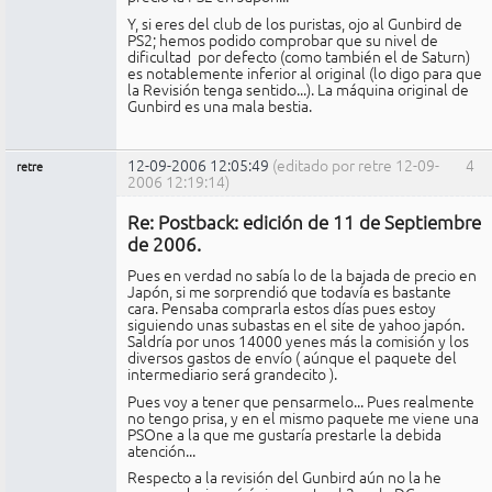
Y, si eres del club de los puristas, ojo al Gunbird de
PS2; hemos podido comprobar que su nivel de
dificultad por defecto (como también el de Saturn)
es notablemente inferior al original (lo digo para que
la Revisión tenga sentido...). La máquina original de
Gunbird es una mala bestia.
12-09-2006 12:05:49
(editado por retre 12-09-
4
retre
2006 12:19:14)
Miembro
Re: Postback: edición de 11 de Septiembre
No
conectado
de 2006.
Pues en verdad no sabía lo de la bajada de precio en
Japón, si me sorprendió que todavía es bastante
cara. Pensaba comprarla estos días pues estoy
siguiendo unas subastas en el site de yahoo japón.
Saldría por unos 14000 yenes más la comisión y los
diversos gastos de envío ( aúnque el paquete del
intermediario será grandecito ).
Pues voy a tener que pensarmelo... Pues realmente
no tengo prisa, y en el mismo paquete me viene una
PSOne a la que me gustaría prestarle la debida
atención...
Respecto a la revisión del Gunbird aún no la he