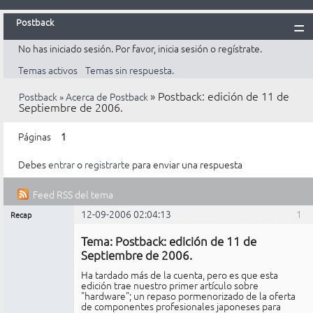
Postback
No has iniciado sesión.
Por favor, inicia sesión o regístrate.
Inicio
Temas activos
Temas sin respuesta.
Postback
»
Postback: edición de 11 de
Postback
»
Acerca de Postback
Reglas
Septiembre de 2006.
Búsqueda
Páginas
1
Registrarte
Debes
entrar
o
registrarte
para enviar una respuesta
Entrar
Feed RSS del tema
12-09-2006 02:04:13
1
Recap
Mensajes [ 12 ]
Administrador
Tema: Postback: edición de 11 de
No
conectado
Septiembre de 2006.
Ha tardado más de la cuenta, pero es que esta
edición trae nuestro primer artículo sobre
"hardware"; un repaso pormenorizado de la oferta
de componentes profesionales japoneses para