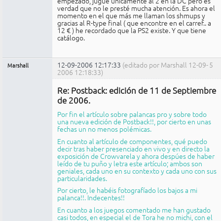
empezado, jugué únicamente al 2 en la DC pero es
verdad que no le presté mucha atención. Es ahora el
momento en el que más me llaman los shmups y
gracias al R-type final ( que encontre en el carref.. a
12 € ) he recordado que la PS2 existe. Y que tiene
catálogo.
12-09-2006 12:17:33
(editado por Marshall 12-09-
5
Marshall
2006 12:18:33)
Administrador
Re: Postback: edición de 11 de Septiembre
No
conectado
de 2006.
Por fin el artículo sobre palancas pro y sobre todo
una nueva edición de Postback!!, por cierto en unas
fechas un no menos polémicas.
En cuanto al artículo de componentes, qué puedo
decir tras haber presenciado en vivo y en directo la
exposición de Crowvarela y ahora despúes de haber
leído de tu puño y letra este artículo; ambos son
geniales, cada uno en su contexto y cada uno con sus
particularidades.
Por cierto, le habéis fotografíado los bajos a mi
palanca!!. Indecentes!!
En cuanto a los juegos comentado me han gustado
casi todos, en especial el de Tora he no michi, con el