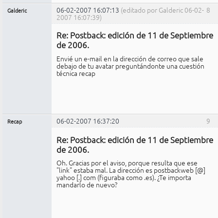
06-02-2007 16:07:13
(editado por Galderic 06-02-
8
Galderic
2007 16:07:39)
Miembro
Re: Postback: edición de 11 de Septiembre
No
conectado
de 2006.
Envié un e-mail en la dirección de correo que sale
debajo de tu avatar preguntándonte una cuestión
técnica recap
06-02-2007 16:37:20
9
Recap
Administrador
Re: Postback: edición de 11 de Septiembre
No
conectado
de 2006.
Oh. Gracias por el aviso, porque resulta que ese
"link" estaba mal. La dirección es postbackweb [@]
yahoo [.] com (figuraba como .es). ¿Te importa
mandarlo de nuevo?