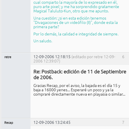
cual comparto la mayoría de lo expresado en él,
puro arte pixel; y me ha sorprendido gratamente
Magical Taluluto-Kun, otro que me apunto.
Una cuestión: ¿si en esta edición tenemos
"Divagaciones de un videófilo (II)", donde esta la
primera parte?
Por lo demás, la calidad e integridad de siempre.
Un saludo.
12-09-2006 12:18:15
(editado por retre 12-09-
6
retre
2006 12:39:07)
Miembro
Re: Postback: edición de 11 de Septiembre
No
conectado
de 2006.
Gracias Recap, por el aviso, la bajada es el día 15 y
baja a 16000 yenes... Esperaré un poco y ya la
compraré directamente nueva en playasia o similar...
12-09-2006 13:24:45
7
Recap
Administrador