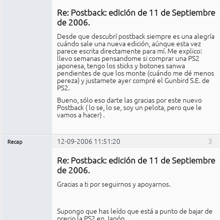
Miembro
Re: Postback: edición de 11 de Septiembre
No
conectado
de 2006.
Desde que descubrí postback siempre es una alegría
cuándo sale una nueva edición, aúnque esta vez
parece escrita directamente para mí. Me explico:
llevo semanas pensandome si comprar una PS2
japonesa, tengo los sticks y botones sanwa
pendientes de que los monte (cuándo me dé menos
pereza) y justamete ayer compré el Gunbird S.E. de
PS2.
Bueno, sólo eso darte las gracias por este nuevo
Postback ( lo se, lo se, soy un pelota, pero que le
vamos a hacer) .
12-09-2006 11:51:20
3
Recap
Administrador
Re: Postback: edición de 11 de Septiembre
No
conectado
de 2006.
Gracias a ti por seguirnos y apoyarnos.
Supongo que has leído que está a punto de bajar de
precio la PS2 en Japón...