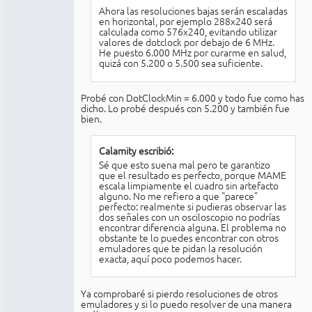
Ahora las resoluciones bajas serán escaladas
en horizontal, por ejemplo 288x240 será
calculada como 576x240, evitando utilizar
valores de dotclock por debajo de 6 MHz.
He puesto 6.000 MHz por curarme en salud,
quizá con 5.200 o 5.500 sea suficiente.
Probé con DotClockMin = 6.000 y todo fue como has
dicho. Lo probé después con 5.200 y también fue
bien.
Calamity escribió:
Sé que esto suena mal pero te garantizo
que el resultado es perfecto, porque MAME
escala limpiamente el cuadro sin artefacto
alguno. No me refiero a que "parece"
perfecto: realmente si pudieras observar las
dos señales con un osciloscopio no podrías
encontrar diferencia alguna. El problema no
obstante te lo puedes encontrar con otros
emuladores que te pidan la resolución
exacta, aquí poco podemos hacer.
Ya comprobaré si pierdo resoluciones de otros
emuladores y si lo puedo resolver de una manera