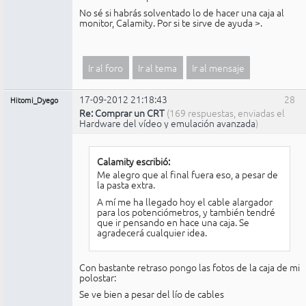
No sé si habrás solventado lo de hacer una caja al
monitor, Calamity. Por si te sirve de ayuda
>
.
Ir al foro
Ir al tema
Ir al mensaje
17-09-2012 21:18:43
28
Hitomi_Dyego
Re: Comprar un CRT
(169 respuestas, enviadas el
Hardware del vídeo y emulación avanzada
)
Calamity escribió:
Me alegro que al final fuera eso, a pesar de
la pasta extra.
A mí me ha llegado hoy el cable alargador
para los potenciómetros, y también tendré
que ir pensando en hace una caja. Se
agradecerá cualquier idea.
Con bastante retraso pongo las fotos de la caja de mi
polostar:
Se ve bien a pesar del lío de cables