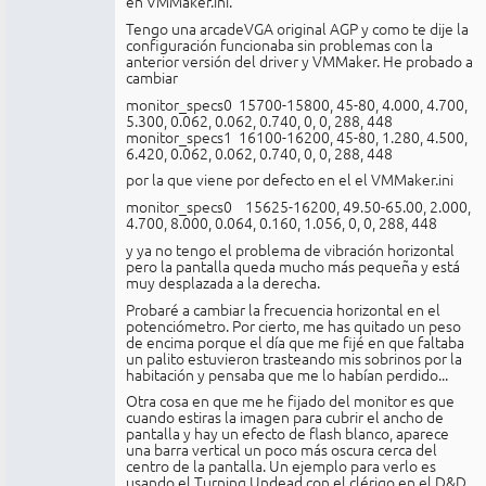
en VMMaker.ini.
Tengo una arcadeVGA original AGP y como te dije la
configuración funcionaba sin problemas con la
anterior versión del driver y VMMaker. He probado a
cambiar
monitor_specs0 15700-15800, 45-80, 4.000, 4.700,
5.300, 0.062, 0.062, 0.740, 0, 0, 288, 448
monitor_specs1 16100-16200, 45-80, 1.280, 4.500,
6.420, 0.062, 0.062, 0.740, 0, 0, 288, 448
por la que viene por defecto en el el VMMaker.ini
monitor_specs0 15625-16200, 49.50-65.00, 2.000,
4.700, 8.000, 0.064, 0.160, 1.056, 0, 0, 288, 448
y ya no tengo el problema de vibración horizontal
pero la pantalla queda mucho más pequeña y está
muy desplazada a la derecha.
Probaré a cambiar la frecuencia horizontal en el
potenciómetro. Por cierto, me has quitado un peso
de encima porque el día que me fijé en que faltaba
un palito estuvieron trasteando mis sobrinos por la
habitación y pensaba que me lo habían perdido...
Otra cosa en que me he fijado del monitor es que
cuando estiras la imagen para cubrir el ancho de
pantalla y hay un efecto de flash blanco, aparece
una barra vertical un poco más oscura cerca del
centro de la pantalla. Un ejemplo para verlo es
usando el Turning Undead con el clérigo en el D&D