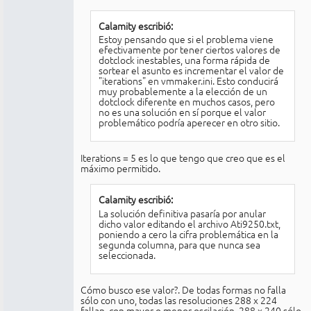
Calamity escribió:
Estoy pensando que si el problema viene
efectivamente por tener ciertos valores de
dotclock inestables, una forma rápida de
sortear el asunto es incrementar el valor de
"iterations" en vmmaker.ini. Esto conducirá
muy probablemente a la elección de un
dotclock diferente en muchos casos, pero
no es una solución en sí porque el valor
problemático podría aperecer en otro sitio.
Iterations = 5 es lo que tengo que creo que es el
máximo permitido.
Calamity escribió:
La solución definitiva pasaría por anular
dicho valor editando el archivo Ati9250.txt,
poniendo a cero la cifra problemática en la
segunda columna, para que nunca sea
seleccionada.
Cómo busco ese valor?. De todas formas no falla
sólo con uno, todas las resoluciones 288 x 224
fallan, con mayor o menor oscilación. 288 x 240 sólo