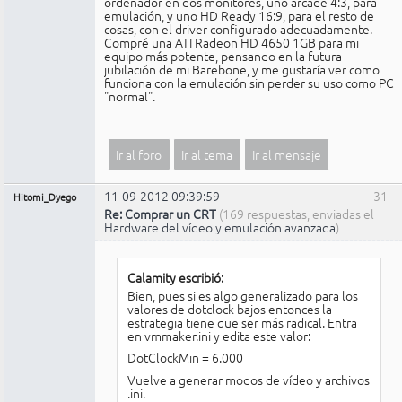
ordenador en dos monitores, uno arcade 4:3, para
emulación, y uno HD Ready 16:9, para el resto de
cosas, con el driver configurado adecuadamente.
Compré una ATI Radeon HD 4650 1GB para mi
equipo más potente, pensando en la futura
jubilación de mi Barebone, y me gustaría ver como
funciona con la emulación sin perder su uso como PC
"normal".
Ir al foro
Ir al tema
Ir al mensaje
11-09-2012 09:39:59
31
Hitomi_Dyego
Re: Comprar un CRT
(169 respuestas, enviadas el
Hardware del vídeo y emulación avanzada
)
Calamity escribió:
Bien, pues si es algo generalizado para los
valores de dotclock bajos entonces la
estrategia tiene que ser más radical. Entra
en vmmaker.ini y edita este valor:
DotClockMin = 6.000
Vuelve a generar modos de vídeo y archivos
.ini.