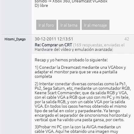
sonido -> Xbox 360, Dreamcast VGAbox
D) libre
Ir al foro
Ir al tema
Ir al mensaje
30-12-2011 12:13:51
42
Hitomi_Dyego
Re: Comprar un CRT
(169 respuestas, enviadas el
Hardware del vídeo y emulación avanzada
)
Recap y yo hemos probado lo siguiente:
1) Conectar la Dreamcast mediante una VGAbox y
adaptar el monitor para que se vea a pantalla
completa
2) Intentar conectar diversas consolas como la Ps1,
Ps2, Sega Saturn, etc, mediante un conmutador RGB,
Keene Scart Commander, que da salida RGB y VGA,
con el cable VGA a RGB que uso con mi PC y mi tele,
por la salida RGB, y con un cable VGA por la salida
VGA. En todos los casos hemos obtenido el mismo
tipo de señal en color y parpadeante. Ya tengo
encargado el separador de sincronismos horizontal y
vertical que ha valido una pasta gansa, por cierto.
3)Probar mi PC con la con la AVGA mediante un
cable VGA. Aquí he obtanido una imagen muy