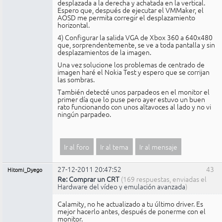
desplazada a la derecha y achatada en la vertical.
Espero que, después de ejecutar el VMMaker, el
AOSD me permita corregir el desplazamiento
horizontal.
4) Configurar la salida VGA de Xbox 360 a 640x480
que, sorprendentemente, se ve a toda pantalla y sin
desplazamientos de la imagen.
Una vez solucione los problemas de centrado de
imagen haré el Nokia Test y espero que se corrijan
las sombras.
También detecté unos parpadeos en el monitor el
primer día que lo puse pero ayer estuvo un buen
rato funcionando con unos altavoces al lado y no vi
ningún parpadeo.
Ir al foro
Ir al tema
Ir al mensaje
27-12-2011 20:47:52
43
Hitomi_Dyego
Re: Comprar un CRT
(169 respuestas, enviadas el
Hardware del vídeo y emulación avanzada
)
Calamity, no he actualizado a tu último driver. Es
mejor hacerlo antes, después de ponerme con el
monitor.