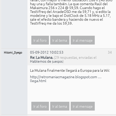
hay una y falla también. La que comenta Raúl del
Makaimura 256 x 224 @ 59,59. Cuando hago el
TestVfreq del ArcadeOSD me da 59,71 y, si edito la
modeline y le bajo el DotClock de 5.18 MHz a 5.17,
sale el efecto bandera y haciendo de nuevo el
TestVfreq me da los 59,59.
Ir al foro
Ir al tema
Ir al mensaje
05-09-2012 10:02:53
34
Hitomi_Dyego
Re: La Mulana.
(29 respuestas, enviadas el
Hablemos de juegos
)
La Mulana finalmente llegará a Europa para la Wii:
http://retromaniacmagazine.blogspot.com …
llega.html
Ir al foro
Ir al tema
Ir al mensaje