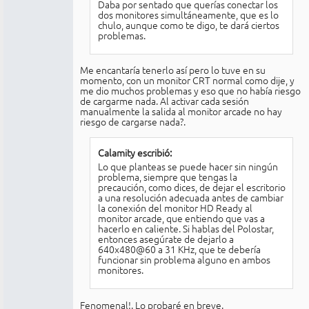
Daba por sentado que querías conectar los
dos monitores simultáneamente, que es lo
chulo, aunque como te digo, te dará ciertos
problemas.
Me encantaría tenerlo así pero lo tuve en su
momento, con un monitor CRT normal como dije, y
me dio muchos problemas y eso que no había riesgo
de cargarme nada. Al activar cada sesión
manualmente la salida al monitor arcade no hay
riesgo de cargarse nada?.
Calamity escribió:
Lo que planteas se puede hacer sin ningún
problema, siempre que tengas la
precaución, como dices, de dejar el escritorio
a una resolución adecuada antes de cambiar
la conexión del monitor HD Ready al
monitor arcade, que entiendo que vas a
hacerlo en caliente. Si hablas del Polostar,
entonces asegúrate de dejarlo a
640x480@60 a 31 KHz, que te debería
funcionar sin problema alguno en ambos
monitores.
Fenomenal!. Lo probaré en breve.