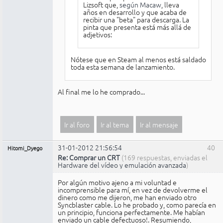
Lizsoft que,
según Macaw
, lleva
años en desarrollo y que acaba de
recibir una "beta" para descarga. La
pinta que presenta está más allá de
adjetivos:
Nótese que en Steam al menos está saldado
toda esta semana de lanzamiento.
Al final me lo he comprado...
Ir al foro
Ir al tema
Ir al mensaje
31-01-2012 21:56:54
40
Hitomi_Dyego
Re: Comprar un CRT
(169 respuestas, enviadas el
Hardware del vídeo y emulación avanzada
)
Por algún motivo ajeno a mi voluntad e
incomprensible para mí, en vez de devolverme el
dinero como me dijeron, me han enviado otro
Syncblaster cable. Lo he probado y, como parecía en
un principio, funciona perfectamente. Me habían
enviado un cable defectuoso!. Resumiendo,