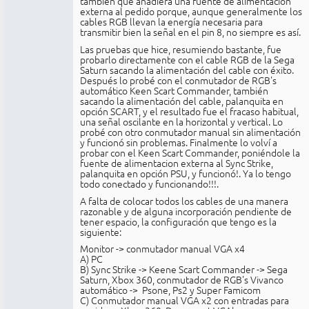
también que añadiera una fuente de alimentación
externa al pedido porque, aunque generalmente los
cables RGB llevan la energía necesaria para
transmitir bien la señal en el pin 8, no siempre es así.
Las pruebas que hice, resumiendo bastante, fue
probarlo directamente con el cable RGB de la Sega
Saturn sacando la alimentación del cable con éxito.
Después lo probé con el conmutador de RGB's
automático Keen Scart Commander, también
sacando la alimentación del cable, palanquita en
opción SCART, y el resultado fue el fracaso habitual,
una señal oscilante en la horizontal y vertical. Lo
probé con otro conmutador manual sin alimentación
y funcionó sin problemas. Finalmente lo volví a
probar con el Keen Scart Commander, poniéndole la
fuente de alimentacion externa al Sync Strike,
palanquita en opción PSU, y funcionó!. Ya lo tengo
todo conectado y funcionando!!!.
A falta de colocar todos los cables de una manera
razonable y de alguna incorporación pendiente de
tener espacio, la configuración que tengo es la
siguiente:
Monitor -> conmutador manual VGA x4
A) PC
B) Sync Strike -> Keene Scart Commander -> Sega
Saturn, Xbox 360, conmutador de RGB's Vivanco
automático -> Psone, Ps2 y Super Famicom
C) Conmutador manual VGA x2 con entradas para