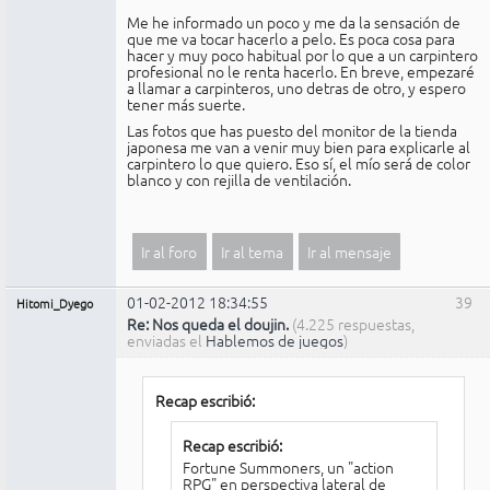
Me he informado un poco y me da la sensación de
que me va tocar hacerlo a pelo. Es poca cosa para
hacer y muy poco habitual por lo que a un carpintero
profesional no le renta hacerlo. En breve, empezaré
a llamar a carpinteros, uno detras de otro, y espero
tener más suerte.
Las fotos que has puesto del monitor de la tienda
japonesa me van a venir muy bien para explicarle al
carpintero lo que quiero. Eso sí, el mío será de color
blanco y con rejilla de ventilación.
Ir al foro
Ir al tema
Ir al mensaje
01-02-2012 18:34:55
39
Hitomi_Dyego
Re: Nos queda el doujin.
(4.225 respuestas,
enviadas el
Hablemos de juegos
)
Recap escribió:
Recap escribió:
Fortune Summoners, un "action
RPG" en perspectiva lateral de