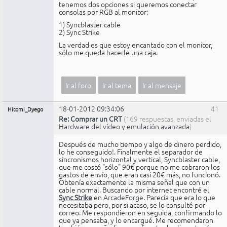
tenemos dos opciones si queremos conectar
consolas por RGB al monitor:
1) Syncblaster cable
2) Sync Strike
La verdad es que estoy encantado con el monitor,
sólo me queda hacerle una caja.
Ir al foro
Ir al tema
Ir al mensaje
18-01-2012 09:34:06
41
Hitomi_Dyego
Re: Comprar un CRT
(169 respuestas, enviadas el
Hardware del vídeo y emulación avanzada
)
Después de mucho tiempo y algo de dinero perdido,
lo he conseguido!. Finalmente el separador de
sincronismos horizontal y vertical, Syncblaster cable,
que me costó "sólo" 90€ porque no me cobraron los
gastos de envío, que eran casi 20€ más, no funcionó.
Obtenía exactamente la misma señal que con un
cable normal. Buscando por internet encontré el
Sync Strike
en
ArcadeForge
. Parecía que era lo que
necesitaba pero, por si acaso, se lo consulté por
correo. Me respondieron en seguida, confirmando lo
que ya pensaba, y lo encargué. Me recomendaron