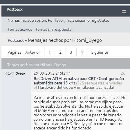
Postback
No has iniciado sesión.
Por favor, inicia sesión o regístrate.
Inicio
Temas activos
Temas sin respuesta.
Postback
»
Mensajes hechos por Hitomi_Dyego
Postback
Reglas
Búsqueda
Páginas
Anterior
1
2
3
4
Siguiente
Registrarte
Temas hechos por Hitomi_Dyego
Entrar
29-09-2012 21:42:11
26
Hitomi_Dyego
Búsqueda definida por el usuario
Re: Driver ATI Alternativo para CRT - Configuración
automática para 15 kHz
(225 respuestas, enviadas
el
Hardware del vídeo y emulación avanzada
)
Mensajes encontrados [ 26 al 50 de 98 ]
Ya me he atrevido con los dos monitores a la vez. He
tenido algunos problemillas como me dijiste pero
los he acabado solventando. No he sabido ejecutar
el MAME en el monitor arcade teniendo los dos
monitores encendidos a la vez, a pesar de tenerlo
como primario se ha ejecutado en la HD Ready. Al
final he quitado la HD Ready y sólo con el monitor
arcade encendido ha funcionado.