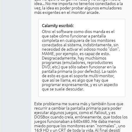
idea... No me importa no tenerlos conectados a la
vez, la idea es poder probar algunos emuladores
más exigentes en el monitor arcade.
Calamity escribió:
Otro: el software como dios manda es el
que sabe cómo funcionar a pantalla
completa en cualquiera de los monitores
conectados al sistema, indistintamente, sin
necesidad de activar el odioso modo "clon".
MAME, por ejemplo, es capaz de esto.
Desgraciadamente, hay muchísimos
programas (emuladores, reproductores
DVD, etc.) que sólo saben funcionar en la
pantalla primaria (o por defecto). La razón
de esto es que el soporte multi-monitor,
que así se llama, es algo que hay que
programar expresamente, y es un aspecto
que se suele descuidar.
Este problema me suena más y también tuve que
recurrir a cambiar la pantalla primaria para poder
ejecutar algunos juegos, como el Fallout, y es
DOSBox cuando creía, erróneamente, que todos los
juegos funcionaban a 640x480. Me daba menos
miedo porque los monitores eran "normales" , uno
16:9 HD y un CRT de toda la vida. Al final desistí