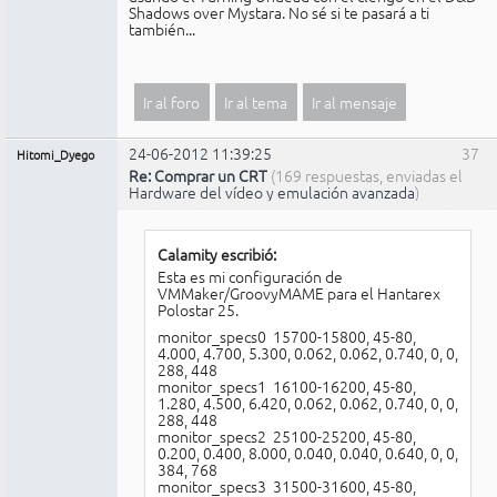
Shadows over Mystara. No sé si te pasará a ti
también...
Ir al foro
Ir al tema
Ir al mensaje
24-06-2012 11:39:25
37
Hitomi_Dyego
Re: Comprar un CRT
(169 respuestas, enviadas el
Hardware del vídeo y emulación avanzada
)
Calamity escribió:
Esta es mi configuración de
VMMaker/GroovyMAME para el Hantarex
Polostar 25.
monitor_specs0 15700-15800, 45-80,
4.000, 4.700, 5.300, 0.062, 0.062, 0.740, 0, 0,
288, 448
monitor_specs1 16100-16200, 45-80,
1.280, 4.500, 6.420, 0.062, 0.062, 0.740, 0, 0,
288, 448
monitor_specs2 25100-25200, 45-80,
0.200, 0.400, 8.000, 0.040, 0.040, 0.640, 0, 0,
384, 768
monitor_specs3 31500-31600, 45-80,