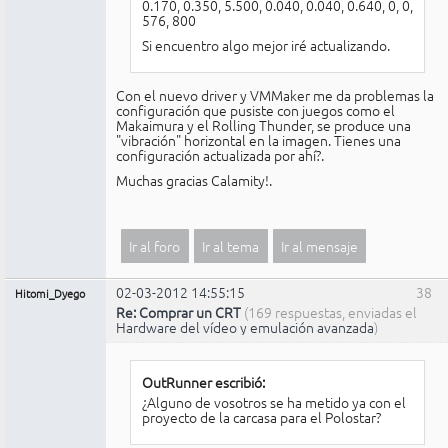
0.170, 0.350, 5.500, 0.040, 0.040, 0.640, 0, 0,
576, 800
Si encuentro algo mejor iré actualizando.
Con el nuevo driver y VMMaker me da problemas la
configuración que pusiste con juegos como el
Makaimura y el Rolling Thunder, se produce una
"vibración" horizontal en la imagen. Tienes una
configuración actualizada por ahí?.
Muchas gracias Calamity!.
Ir al foro
Ir al tema
Ir al mensaje
02-03-2012 14:55:15
38
Hitomi_Dyego
Re: Comprar un CRT
(169 respuestas, enviadas el
Hardware del vídeo y emulación avanzada
)
OutRunner escribió:
¿Alguno de vosotros se ha metido ya con el
proyecto de la carcasa para el Polostar?