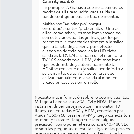
Calamity escribió:
En principio, sí. Gracias a que no capamos los
modos de alta resolución, cada salida se
puede configurar para un tipo de monitor.
Matizo con "en principio" porque
encontrarás ciertos "problemillas". Uno de
ellos: como sabes, los monitores arcade no
son detectados por las gráficas, por lo que
tenemos que conectarlos siempre a la salida
que la tarjeta deja abierta por defecto
cuando no detecta nada; en las HD dicha
salida es la DVI. Al arrancar con el monitor o
TV 16:9 conectado al HDMI, éste monitor sí
que es detectado y automáticamente la
HDMI se convierte en la salida por defecto y
se cierran las otras. Así que tendrás que
activar manualmente la salida al monitor
arcade en cada sesión: un rollo.
Necesito más información sobre lo que me cuentas.
Mi tarjeta tiene salidas VGA, DVI y HDMI. Puedo
instalar el driver trabajando con mi monitor HD
Ready, con entradas VGA y HDMI, conectado por
VGA a 1360x768, pasar el VMM y luego conectarlo a
mi monitor arcade?. Tengo que tener alguna
precaución como poner el escritorio a 640x480?. Lo
mismo las preguntas te resultan algo tontas pero es
que no quiero cargarme nada y no tengo mucha