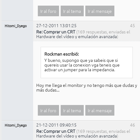
Ir al foro
Ir al tema
Ir al mensaje
27-12-2011 13:01:25
45
Hitomi_Dyego
Re: Comprar un CRT
(169 respuestas, enviadas el
Hardware del vídeo y emulación avanzada
)
Rockman escribió:
Y bueno, supongo que ya sabeis que si
quereis usar la conexion vga teneis que
activar un jumper para la impedancia.
Hoy me llega el monitor y no tengo más que dudas y
más dudas...
Ir al foro
Ir al tema
Ir al mensaje
21-12-2011 09:40:15
46
Hitomi_Dyego
Re: Comprar un CRT
(169 respuestas, enviadas el
Hardware del vídeo y emulación avanzada
)