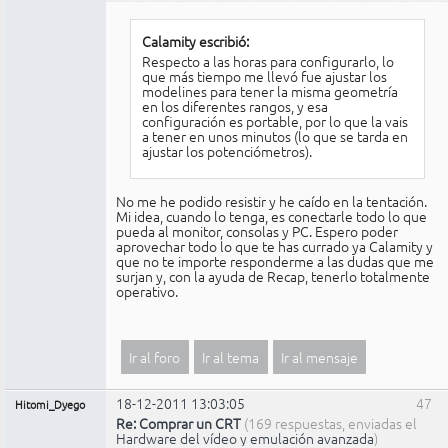
Calamity escribió:
Respecto a las horas para configurarlo, lo
que más tiempo me llevó fue ajustar los
modelines para tener la misma geometría
en los diferentes rangos, y esa
configuración es portable, por lo que la vais
a tener en unos minutos (lo que se tarda en
ajustar los potenciómetros).
No me he podido resistir y he caído en la tentación.
Mi idea, cuando lo tenga, es conectarle todo lo que
pueda al monitor, consolas y PC. Espero poder
aprovechar todo lo que te has currado ya Calamity y
que no te importe responderme a las dudas que me
surjan y, con la ayuda de Recap, tenerlo totalmente
operativo.
Ir al foro
Ir al tema
Ir al mensaje
18-12-2011 13:03:05
47
Hitomi_Dyego
Re: Comprar un CRT
(169 respuestas, enviadas el
Hardware del vídeo y emulación avanzada
)