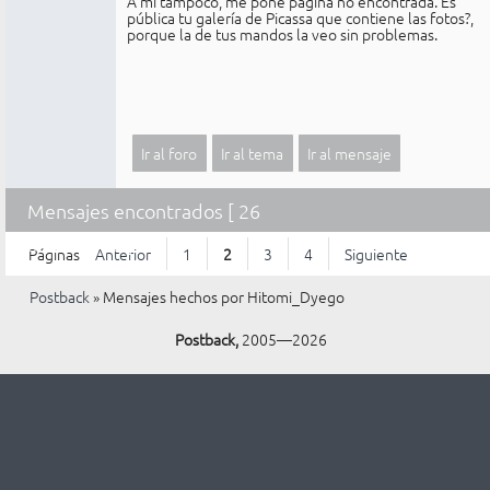
A mí tampoco, me pone página no encontrada. Es
pública tu galería de Picassa que contiene las fotos?,
porque la de tus mandos la veo sin problemas.
Ir al foro
Ir al tema
Ir al mensaje
Mensajes encontrados [ 26
al 50 de 98 ]
Páginas
Anterior
1
2
3
4
Siguiente
Postback
»
Mensajes hechos por Hitomi_Dyego
Postback,
2005—2026