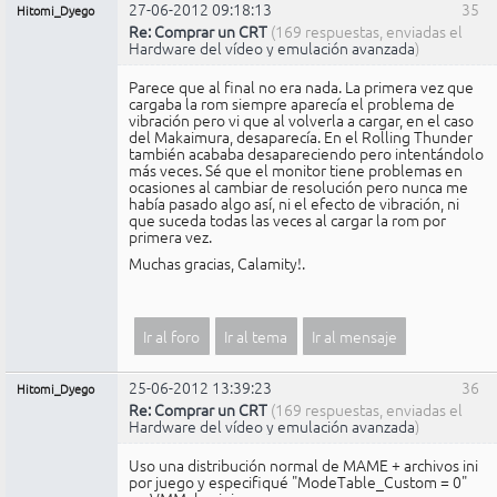
27-06-2012 09:18:13
35
Hitomi_Dyego
Re: Comprar un CRT
(169 respuestas, enviadas el
Hardware del vídeo y emulación avanzada
)
Parece que al final no era nada. La primera vez que
cargaba la rom siempre aparecía el problema de
vibración pero vi que al volverla a cargar, en el caso
del Makaimura, desaparecía. En el Rolling Thunder
también acababa desapareciendo pero intentándolo
más veces. Sé que el monitor tiene problemas en
ocasiones al cambiar de resolución pero nunca me
había pasado algo así, ni el efecto de vibración, ni
que suceda todas las veces al cargar la rom por
primera vez.
Muchas gracias, Calamity!.
Ir al foro
Ir al tema
Ir al mensaje
25-06-2012 13:39:23
36
Hitomi_Dyego
Re: Comprar un CRT
(169 respuestas, enviadas el
Hardware del vídeo y emulación avanzada
)
Uso una distribución normal de MAME + archivos ini
por juego y especifiqué "ModeTable_Custom = 0"