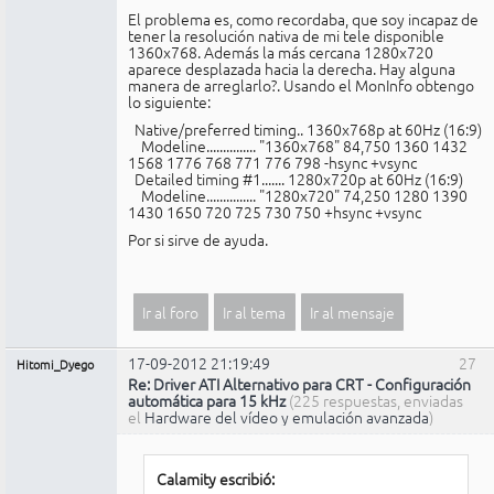
El problema es, como recordaba, que soy incapaz de
tener la resolución nativa de mi tele disponible
1360x768. Además la más cercana 1280x720
aparece desplazada hacia la derecha. Hay alguna
manera de arreglarlo?. Usando el MonInfo obtengo
lo siguiente:
Native/preferred timing.. 1360x768p at 60Hz (16:9)
Modeline............... "1360x768" 84,750 1360 1432
1568 1776 768 771 776 798 -hsync +vsync
Detailed timing #1....... 1280x720p at 60Hz (16:9)
Modeline............... "1280x720" 74,250 1280 1390
1430 1650 720 725 730 750 +hsync +vsync
Por si sirve de ayuda.
Ir al foro
Ir al tema
Ir al mensaje
17-09-2012 21:19:49
27
Hitomi_Dyego
Re: Driver ATI Alternativo para CRT - Configuración
automática para 15 kHz
(225 respuestas, enviadas
el
Hardware del vídeo y emulación avanzada
)
Calamity escribió: