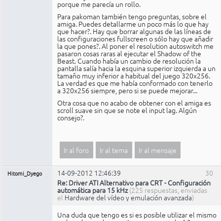
porque me parecía un rollo.
Para pakoman también tengo preguntas, sobre el
amiga. Puedes detallarme un poco más lo que hay
que hacer?. Hay que borrar algunas de las líneas de
las configuraciones fullscreen o sólo hay que añadir
la que pones?. Al poner el resolution autoswitch me
pasaron cosas raras al ejecutar el Shadow of the
Beast. Cuando había un cambio de resolución la
pantalla salía hacia la esquina superior izquierda a un
tamaño muy inferior a habitual del juego 320x256.
La verdad es que me había conformado con tenerlo
a 320x256 siempre, pero si se puede mejorar...
Otra cosa que no acabo de obtener con el amiga es
scroll suave sin que se note el input lag. Algún
consejo?.
Ir al foro
Ir al tema
Ir al mensaje
14-09-2012 12:46:39
30
Hitomi_Dyego
Re: Driver ATI Alternativo para CRT - Configuración
automática para 15 kHz
(225 respuestas, enviadas
el
Hardware del vídeo y emulación avanzada
)
Una duda que tengo es si es posible utilizar el mismo