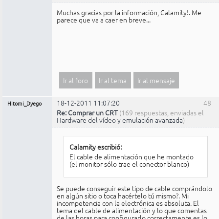
Muchas gracias por la información, Calamity!. Me
parece que va a caer en breve...
Ir al foro
Ir al tema
Ir al mensaje
18-12-2011 11:07:20
48
Hitomi_Dyego
Re: Comprar un CRT
(169 respuestas, enviadas el
Hardware del vídeo y emulación avanzada
)
Calamity escribió:
El cable de alimentación que he montado
(el monitor sólo trae el conector blanco)
Se puede conseguir este tipo de cable comprándolo
en algún sitio o toca hacértelo tú mismo?. Mi
incompetencia con la electrónica es absoluta. El
tema del cable de alimentación y lo que comentas
de las horas para configurarlo correctamente es lo