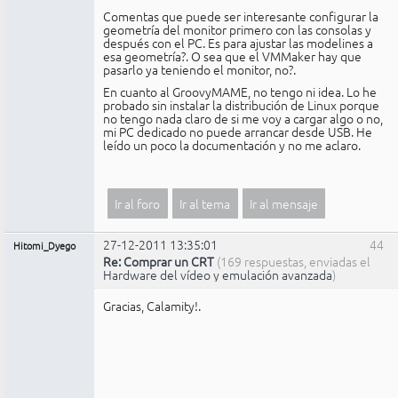
Comentas que puede ser interesante configurar la
geometría del monitor primero con las consolas y
después con el PC. Es para ajustar las modelines a
esa geometría?. O sea que el VMMaker hay que
pasarlo ya teniendo el monitor, no?.
En cuanto al GroovyMAME, no tengo ni idea. Lo he
probado sin instalar la distribución de Linux porque
no tengo nada claro de si me voy a cargar algo o no,
mi PC dedicado no puede arrancar desde USB. He
leído un poco la documentación y no me aclaro.
Ir al foro
Ir al tema
Ir al mensaje
27-12-2011 13:35:01
44
Hitomi_Dyego
Re: Comprar un CRT
(169 respuestas, enviadas el
Hardware del vídeo y emulación avanzada
)
Gracias, Calamity!.