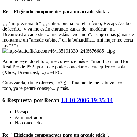
Re: "Eligiendo componentes para un arcade stick".
¡¡¡ "im-prezionante" ¡¡¡ enhorabuena por el artículo, Recap. Acabo
de leerlo... y ya me están entrando ganas de "moddear" mi
Dreamcast arcade stick... me estáis "viciando". Tengo unas ganas de
montarme un "arcade cabinet" en la buhardilla... (mi mujer me corta
las ***)
Aunque leyendo el foro, me convence más el "modificar" un Hori
Real Pro de PS2, por lo de poder conectarlo a cualquier consola
(Xbox, Dreamcast, ...) o el PC.
Crowvarela, ¿tu te ofreces, no? ;) si finalmente me "atrevo" con
todo, ya te pediré consejo... y más.
6
Respuesta por
Recap
18-10-2006 19:35:14
Recap
Administrador
No conectado
Re: "Eligiendo componentes para un arcade stick".