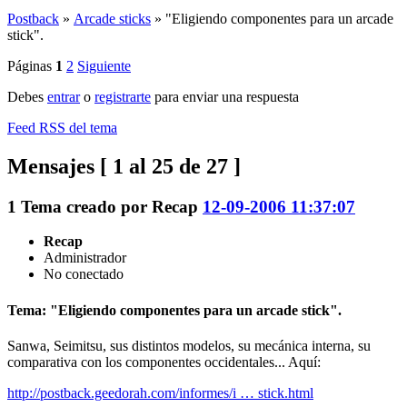
Postback
»
Arcade sticks
»
"Eligiendo componentes para un arcade
stick".
Páginas
1
2
Siguiente
Debes
entrar
o
registrarte
para enviar una respuesta
Feed RSS del tema
Mensajes [ 1 al 25 de 27 ]
1
Tema creado por
Recap
12-09-2006 11:37:07
Recap
Administrador
No conectado
Tema: "Eligiendo componentes para un arcade stick".
Sanwa, Seimitsu, sus distintos modelos, su mecánica interna, su
comparativa con los componentes occidentales... Aquí:
http://postback.geedorah.com/informes/i … stick.html