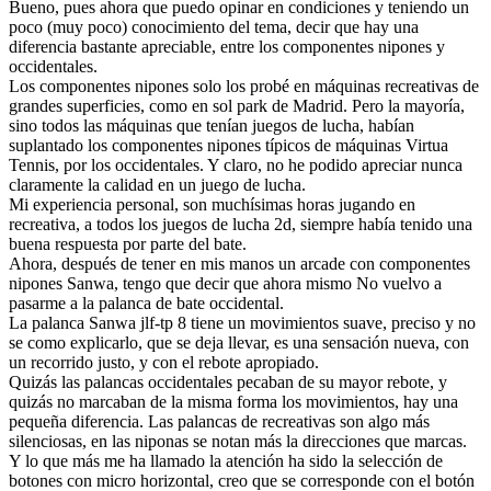
Bueno, pues ahora que puedo opinar en condiciones y teniendo un
poco (muy poco) conocimiento del tema, decir que hay una
diferencia bastante apreciable, entre los componentes nipones y
occidentales.
Los componentes nipones solo los probé en máquinas recreativas de
grandes superficies, como en sol park de Madrid. Pero la mayoría,
sino todos las máquinas que tenían juegos de lucha, habían
suplantado los componentes nipones típicos de máquinas Virtua
Tennis, por los occidentales. Y claro, no he podido apreciar nunca
claramente la calidad en un juego de lucha.
Mi experiencia personal, son muchísimas horas jugando en
recreativa, a todos los juegos de lucha 2d, siempre había tenido una
buena respuesta por parte del bate.
Ahora, después de tener en mis manos un arcade con componentes
nipones Sanwa, tengo que decir que ahora mismo No vuelvo a
pasarme a la palanca de bate occidental.
La palanca Sanwa jlf-tp 8 tiene un movimientos suave, preciso y no
se como explicarlo, que se deja llevar, es una sensación nueva, con
un recorrido justo, y con el rebote apropiado.
Quizás las palancas occidentales pecaban de su mayor rebote, y
quizás no marcaban de la misma forma los movimientos, hay una
pequeña diferencia. Las palancas de recreativas son algo más
silenciosas, en las niponas se notan más la direcciones que marcas.
Y lo que más me ha llamado la atención ha sido la selección de
botones con micro horizontal, creo que se corresponde con el botón