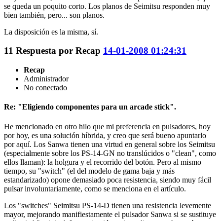
se queda un poquito corto. Los planos de Seimitsu responden muy
bien también, pero... son planos.
La disposición es la misma, sí.
11
Respuesta por
Recap
14-01-2008 01:24:31
Recap
Administrador
No conectado
Re: "Eligiendo componentes para un arcade stick".
He mencionado en otro hilo que mi preferencia en pulsadores, hoy
por hoy, es una solución híbrida, y creo que será bueno apuntarlo
por aquí. Los Sanwa tienen una virtud en general sobre los Seimitsu
(especialmente sobre los PS-14-GN no translúcidos o "clean", como
ellos llaman): la holgura y el recorrido del botón. Pero al mismo
tiempo, su "switch" (el del modelo de gama baja y más
estandarizado) opone demasiado poca resistencia, siendo muy fácil
pulsar involuntariamente, como se menciona en el artículo.
Los "switches" Seimitsu PS-14-D tienen una resistencia levemente
mayor, mejorando manifiestamente el pulsador Sanwa si se sustituye