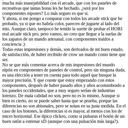
mucha más manejabilidad con el arcade, que con los paneles de
recreativas que tantas horas les he hechado. ¿será por los
componentes nipones? Lo más seguro es que si.
Y ahora, si me pongo a comparar con todos los arcade stick que he
probado, ya si que no habría color, parecen de juguete al lado del
mio. Aunque claro, tampoco he tenido la suerte de probar el HORI
real arcade stick pro, pero vamos, no creo que llegue a la suelas de
los zapatos de un mando artesanal, con componentes traidos a
conciencia ;)
Todas estas impresiones y demás, son derivados de mi buen estado,
de satisfacción, de haber recibido de crow un mando como tiene que
ser.
No se que más comentar acerca de mis impresiones del mundo
nipón en componentes de paneles de control, pero sin ninguna duda,
es una elección a tener en cuenta para todo aquel que busque la
mayor precisión. Y que conste que estoy empezando con estos
componentes, después de haber pasado años y años acostumbrado a
los paneles occidentales, que a muy seguro serían de industrias
lorenzo. De mala calidad no son, pero no es lo mismo. Aunque si
bien es cierto, no se puede saber hasta que se prueba, porque las
diferencias no son abismales, pero se notan en su justa medida. En el
caso de los botones, la diferencias si es mayor, al menos con los de
micro horizontal. Ese típico clickeo, como si pulsaras el botón de un
buen ratón a estrenar xD (aunque con una pulsación más larga?).