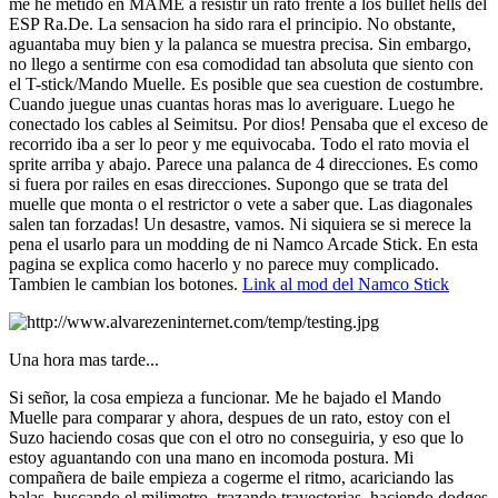
me he metido en MAME a resistir un rato frente a los bullet hells del
ESP Ra.De. La sensacion ha sido rara el principio. No obstante,
aguantaba muy bien y la palanca se muestra precisa. Sin embargo,
no llego a sentirme con esa comodidad tan absoluta que siento con
el T-stick/Mando Muelle. Es posible que sea cuestion de costumbre.
Cuando juegue unas cuantas horas mas lo averiguare. Luego he
conectado los cables al Seimitsu. Por dios! Pensaba que el exceso de
recorrido iba a ser lo peor y me equivocaba. Todo el rato movia el
sprite arriba y abajo. Parece una palanca de 4 direcciones. Es como
si fuera por railes en esas direcciones. Supongo que se trata del
muelle que monta o el restrictor o vete a saber que. Las diagonales
salen tan forzadas! Un desastre, vamos. Ni siquiera se si merece la
pena el usarlo para un modding de ni Namco Arcade Stick. En esta
pagina se explica como hacerlo y no parece muy complicado.
Tambien le cambian los botones.
Link al mod del Namco Stick
Una hora mas tarde...
Si señor, la cosa empieza a funcionar. Me he bajado el Mando
Muelle para comparar y ahora, despues de un rato, estoy con el
Suzo haciendo cosas que con el otro no conseguiria, y eso que lo
estoy aguantando con una mano en incomoda postura. Mi
compañera de baile empieza a cogerme el ritmo, acariciando las
balas, buscando el milimetro, trazando trayectorias, haciendo dodges