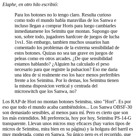
Elaphe, en otro hilo escribió:
Para los botones no lo tengo claro. Resulta curioso
como todo el mundo habla maravillas de los Sanwa e
incluso llegan a comprar Horis para luego cambiarles
inmediatamene los Seimitu que montan. Supongo que
son, sobre todo, jugadores hardcore de juegos de lucha
1vs1. Sin embargo, tambien muchos usuarios han
comentado los problemas de la extrema sensibilidad de
estos botones. Quizas no sea tan grave en juegos de
peleas como en otros arcades. ¿De que sensibilidad
estamos hablando? ¿Alguien ha calculado el peso
necesario para que registre la pulsacion? Eso me daria
una idea de si realmente eso los hace menos preferibles
frente a los Seimitsu. Por lo demas, los Seimitsu tienen
la misma disposicion vertical y centrada del
microswitch que los Sanwa, no?
Los RAP de Hori no montan botones Seimitsu, sino "Hori". Es por
eso que todo el mundo acaba cambiéndolos... Los Sanwa OBSF-30
son demasiado sensibles, al menos para mí. Pero es cierto que son
los más extendidos. Mi preferencia, hoy por hoy, Seimitsu PS-14-G
transparente. Llevan unos micros muy eficaces (hay varios tipos de
micros de Seimitsu, mira bien en su página) y la holgura del barril es
muy moderada, como en Sanwa. Su único pero es el recorrido, que