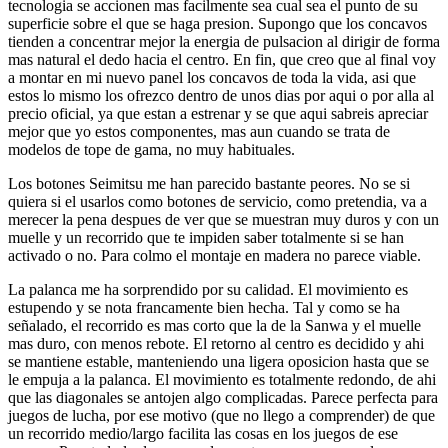
tecnologia se accionen mas facilmente sea cual sea el punto de su
superficie sobre el que se haga presion. Supongo que los concavos
tienden a concentrar mejor la energia de pulsacion al dirigir de forma
mas natural el dedo hacia el centro. En fin, que creo que al final voy
a montar en mi nuevo panel los concavos de toda la vida, asi que
estos lo mismo los ofrezco dentro de unos dias por aqui o por alla al
precio oficial, ya que estan a estrenar y se que aqui sabreis apreciar
mejor que yo estos componentes, mas aun cuando se trata de
modelos de tope de gama, no muy habituales.
Los botones Seimitsu me han parecido bastante peores. No se si
quiera si el usarlos como botones de servicio, como pretendia, va a
merecer la pena despues de ver que se muestran muy duros y con un
muelle y un recorrido que te impiden saber totalmente si se han
activado o no. Para colmo el montaje en madera no parece viable.
La palanca me ha sorprendido por su calidad. El movimiento es
estupendo y se nota francamente bien hecha. Tal y como se ha
señalado, el recorrido es mas corto que la de la Sanwa y el muelle
mas duro, con menos rebote. El retorno al centro es decidido y ahi
se mantiene estable, manteniendo una ligera oposicion hasta que se
le empuja a la palanca. El movimiento es totalmente redondo, de ahi
que las diagonales se antojen algo complicadas. Parece perfecta para
juegos de lucha, por ese motivo (que no llego a comprender) de que
un recorrido medio/largo facilita las cosas en los juegos de ese