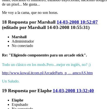
de un pixel... Me gusta...
Me voy a la cama, que no son horas.
18
Respuesta por
Marshall
14-03-2008 10:52:07
(editado por Marshall 14-03-2008 10:55:31)
Marshall
Administrador
No conectado
Re: "Eligiendo componentes para un arcade stick".
Todo un clásico en los mods.Pero...mejor en inglés, no? ;)
http://www.kowal.itcom.pl/ArcadeParts_p … amcoAS.htm
Un Saludo.
19
Respuesta por
Elaphe
14-03-2008 13:32:40
Elaphe
Expulsado
No conectado