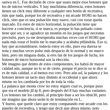
sanwa en L. Fue decisión de crow que usara mejor esos botones que
los de micros verticales. Y hay muchísima diferencia, estos botones
tienen un click muy diferente a cualquier otro botón de recreativa,
más que nada, porque los de recreativa y mi arcade HORI no hacen
click, sino que es una pulsación muy suave, casi con rozar queda
marcado. En estos de micro horizontal, la pulsación tiene que
hacerse a conciencia, si se marca, es porque lo has pulsado como
tiene que ser, y se agradece un montón en los juegos que necesitas
precisión, pues ya me desesperaba muchas veces con el HORI que
nada más rozar el botón me lo marcaba y acababa pifiándola. Eso si,
hay que acostumbrarse, todavía estoy en ello, pues esa dureza se
nota y muchas veces pulso más despacio de lo normal y no marco
bien, pero sin ninguna duda, si eres fan de los juegos de lucha, los
botones de micro horizontal son la elección.
Me imagino que dentro de estos componentes, los habrá de mayor
calidad aún, aunque no lo se de cierto, porque el precio no te dice si
es de más calidad, o al menos eso creo. Pero aún así, la palanca y los
botones tienen un tacto muy distinto al occidental y que ahora
mismo no los cambiaría por los de toda la vida.
La palanca que monta crow no estoy seguro cual es, porque puso
que era el modelo jlf-tp 8, pero después del 8 hay muchas variantes.
Los botones me los cambió, al principio iban a ser los obsn30, pero
me imagino que ahora serán lo de terminación en L.
Y bueno, que quede claro que estoy comparando este arcade con los
paneles de recreativa, y tengo que decir que ahora mismo, noto