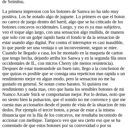
de Seimitsu.
La primera impresion con los botones de Sanwa no ha sido muy
positiva. Los he notado algo de juguete. Lo primero es que el boton
no carece de juego dentro del barril, algo que se ha criticado de los
botones concavos occidentales. Luego, y eso es ya mas subjetivo,
veo el toque algo largo, con una sensacion algo mullida, de manera
que solo con un golpe rapido hasta el fondo te da la sensacion de
estar usando algo digital. Por contra el interruptor es casi inaudible,
lo que puede ser una ventaja o un inconveniente, segun se mire.
Cuando he llegado a casa, los he montado en la maqueta de carton
que tengo hecha, dejando arriba los Sanwa y en la segunda fila unos
occidentales de IL, con micros Cherry (de menos resistencia).
Despues de estar trasteandole un buen rato, llego a la conclusion de
que quizas es posible que se consiga una repeticion mas rapida o un
rendimiento mejor en algun modo, pero la sensacion no me ha
gustado en general. Se notan como baratos. Si quisiera ese
rendimiento y nada mas, creo que hasta los sensibles botones de mi
Namco Arcade Stick se comportarian mejor. Por lo demas, noto que
no siento bien la pulsacion, que el sonido no me convence y que me
cuesta mas accionarlos desde el punto de vista de la situacion de mis
dedos. Por ejemplo el tercer boton, a pesar de estar a la misma
distancia que en la fila de los concavos, me resultaba incomodo de
accionar con meñique. Tampoco veo que sea cierto eso que se ha
comentado de que estos botones por su convexidad o por su