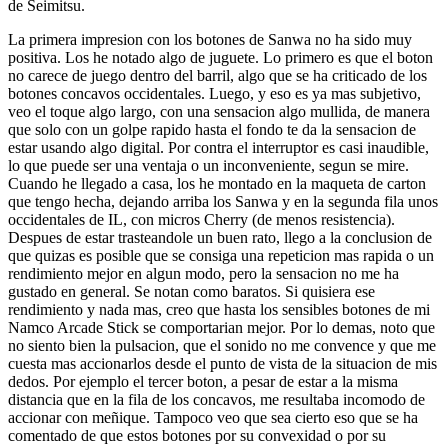
de Seimitsu.
La primera impresion con los botones de Sanwa no ha sido muy
positiva. Los he notado algo de juguete. Lo primero es que el boton
no carece de juego dentro del barril, algo que se ha criticado de los
botones concavos occidentales. Luego, y eso es ya mas subjetivo,
veo el toque algo largo, con una sensacion algo mullida, de manera
que solo con un golpe rapido hasta el fondo te da la sensacion de
estar usando algo digital. Por contra el interruptor es casi inaudible,
lo que puede ser una ventaja o un inconveniente, segun se mire.
Cuando he llegado a casa, los he montado en la maqueta de carton
que tengo hecha, dejando arriba los Sanwa y en la segunda fila unos
occidentales de IL, con micros Cherry (de menos resistencia).
Despues de estar trasteandole un buen rato, llego a la conclusion de
que quizas es posible que se consiga una repeticion mas rapida o un
rendimiento mejor en algun modo, pero la sensacion no me ha
gustado en general. Se notan como baratos. Si quisiera ese
rendimiento y nada mas, creo que hasta los sensibles botones de mi
Namco Arcade Stick se comportarian mejor. Por lo demas, noto que
no siento bien la pulsacion, que el sonido no me convence y que me
cuesta mas accionarlos desde el punto de vista de la situacion de mis
dedos. Por ejemplo el tercer boton, a pesar de estar a la misma
distancia que en la fila de los concavos, me resultaba incomodo de
accionar con meñique. Tampoco veo que sea cierto eso que se ha
comentado de que estos botones por su convexidad o por su