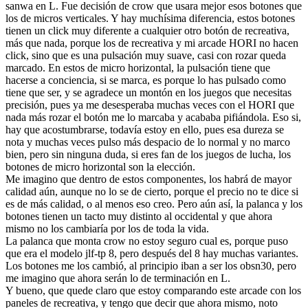
sanwa en L. Fue decisión de crow que usara mejor esos botones que
los de micros verticales. Y hay muchísima diferencia, estos botones
tienen un click muy diferente a cualquier otro botón de recreativa,
más que nada, porque los de recreativa y mi arcade HORI no hacen
click, sino que es una pulsación muy suave, casi con rozar queda
marcado. En estos de micro horizontal, la pulsación tiene que
hacerse a conciencia, si se marca, es porque lo has pulsado como
tiene que ser, y se agradece un montón en los juegos que necesitas
precisión, pues ya me desesperaba muchas veces con el HORI que
nada más rozar el botón me lo marcaba y acababa pifiándola. Eso si,
hay que acostumbrarse, todavía estoy en ello, pues esa dureza se
nota y muchas veces pulso más despacio de lo normal y no marco
bien, pero sin ninguna duda, si eres fan de los juegos de lucha, los
botones de micro horizontal son la elección.
Me imagino que dentro de estos componentes, los habrá de mayor
calidad aún, aunque no lo se de cierto, porque el precio no te dice si
es de más calidad, o al menos eso creo. Pero aún así, la palanca y los
botones tienen un tacto muy distinto al occidental y que ahora
mismo no los cambiaría por los de toda la vida.
La palanca que monta crow no estoy seguro cual es, porque puso
que era el modelo jlf-tp 8, pero después del 8 hay muchas variantes.
Los botones me los cambió, al principio iban a ser los obsn30, pero
me imagino que ahora serán lo de terminación en L.
Y bueno, que quede claro que estoy comparando este arcade con los
paneles de recreativa, y tengo que decir que ahora mismo, noto