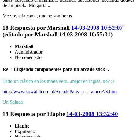
de un pixel... Me gusta...
Me voy a la cama, que no son horas.
18
Respuesta por
Marshall
14-03-2008 10:52:07
(editado por Marshall 14-03-2008 10:55:31)
Marshall
Administrador
No conectado
Re: "Eligiendo componentes para un arcade stick".
Todo un clásico en los mods.Pero...mejor en inglés, no? ;)
http://www.kowal.itcom.pl/ArcadeParts_p … amcoAS.htm
Un Saludo.
19
Respuesta por
Elaphe
14-03-2008 13:32:40
Elaphe
Expulsado
No conectado