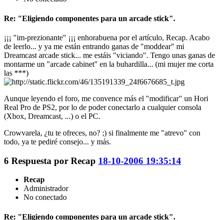
Re: "Eligiendo componentes para un arcade stick".
¡¡¡ "im-prezionante" ¡¡¡ enhorabuena por el artículo, Recap. Acabo
de leerlo... y ya me están entrando ganas de "moddear" mi
Dreamcast arcade stick... me estáis "viciando". Tengo unas ganas de
montarme un "arcade cabinet" en la buhardilla... (mi mujer me corta
las ***)
Aunque leyendo el foro, me convence más el "modificar" un Hori
Real Pro de PS2, por lo de poder conectarlo a cualquier consola
(Xbox, Dreamcast, ...) o el PC.
Crowvarela, ¿tu te ofreces, no? ;) si finalmente me "atrevo" con
todo, ya te pediré consejo... y más.
6
Respuesta por
Recap
18-10-2006 19:35:14
Recap
Administrador
No conectado
Re: "Eligiendo componentes para un arcade stick".