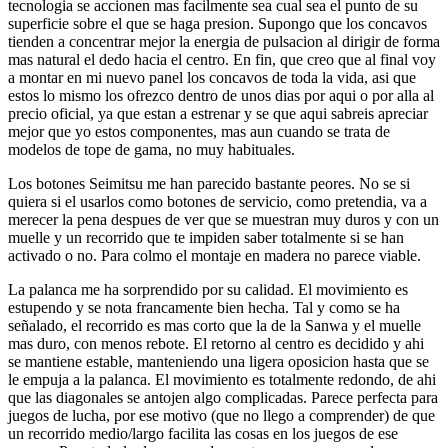
tecnologia se accionen mas facilmente sea cual sea el punto de su
superficie sobre el que se haga presion. Supongo que los concavos
tienden a concentrar mejor la energia de pulsacion al dirigir de forma
mas natural el dedo hacia el centro. En fin, que creo que al final voy
a montar en mi nuevo panel los concavos de toda la vida, asi que
estos lo mismo los ofrezco dentro de unos dias por aqui o por alla al
precio oficial, ya que estan a estrenar y se que aqui sabreis apreciar
mejor que yo estos componentes, mas aun cuando se trata de
modelos de tope de gama, no muy habituales.
Los botones Seimitsu me han parecido bastante peores. No se si
quiera si el usarlos como botones de servicio, como pretendia, va a
merecer la pena despues de ver que se muestran muy duros y con un
muelle y un recorrido que te impiden saber totalmente si se han
activado o no. Para colmo el montaje en madera no parece viable.
La palanca me ha sorprendido por su calidad. El movimiento es
estupendo y se nota francamente bien hecha. Tal y como se ha
señalado, el recorrido es mas corto que la de la Sanwa y el muelle
mas duro, con menos rebote. El retorno al centro es decidido y ahi
se mantiene estable, manteniendo una ligera oposicion hasta que se
le empuja a la palanca. El movimiento es totalmente redondo, de ahi
que las diagonales se antojen algo complicadas. Parece perfecta para
juegos de lucha, por ese motivo (que no llego a comprender) de que
un recorrido medio/largo facilita las cosas en los juegos de ese