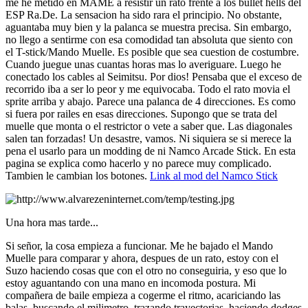
me he metido en MAME a resistir un rato frente a los bullet hells del
ESP Ra.De. La sensacion ha sido rara el principio. No obstante,
aguantaba muy bien y la palanca se muestra precisa. Sin embargo,
no llego a sentirme con esa comodidad tan absoluta que siento con
el T-stick/Mando Muelle. Es posible que sea cuestion de costumbre.
Cuando juegue unas cuantas horas mas lo averiguare. Luego he
conectado los cables al Seimitsu. Por dios! Pensaba que el exceso de
recorrido iba a ser lo peor y me equivocaba. Todo el rato movia el
sprite arriba y abajo. Parece una palanca de 4 direcciones. Es como
si fuera por railes en esas direcciones. Supongo que se trata del
muelle que monta o el restrictor o vete a saber que. Las diagonales
salen tan forzadas! Un desastre, vamos. Ni siquiera se si merece la
pena el usarlo para un modding de ni Namco Arcade Stick. En esta
pagina se explica como hacerlo y no parece muy complicado.
Tambien le cambian los botones.
Link al mod del Namco Stick
Una hora mas tarde...
Si señor, la cosa empieza a funcionar. Me he bajado el Mando
Muelle para comparar y ahora, despues de un rato, estoy con el
Suzo haciendo cosas que con el otro no conseguiria, y eso que lo
estoy aguantando con una mano en incomoda postura. Mi
compañera de baile empieza a cogerme el ritmo, acariciando las
balas, buscando el milimetro, trazando trayectorias, haciendo dodges