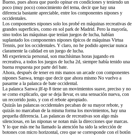
Bueno, pues ahora que puedo opinar en condiciones y teniendo un
poco (muy poco) conocimiento del tema, decir que hay una
diferencia bastante apreciable, entre los componentes nipones y
occidentales.
Los componentes nipones solo los probé en máquinas recreativas de
grandes superficies, como en sol park de Madrid. Pero la mayoría,
sino todos las máquinas que tenían juegos de lucha, habían
suplantado los componentes nipones típicos de máquinas Virtua
Tennis, por los occidentales. Y claro, no he podido apreciar nunca
claramente la calidad en un juego de lucha.
Mi experiencia personal, son muchísimas horas jugando en
recreativa, a todos los juegos de lucha 2d, siempre había tenido una
buena respuesta por parte del bate.
Ahora, después de tener en mis manos un arcade con componentes
nipones Sanwa, tengo que decir que ahora mismo No vuelvo a
pasarme a la palanca de bate occidental.
La palanca Sanwa jlf-tp 8 tiene un movimientos suave, preciso y no
se como explicarlo, que se deja llevar, es una sensación nueva, con
un recorrido justo, y con el rebote apropiado.
Quizás las palancas occidentales pecaban de su mayor rebote, y
quizás no marcaban de la misma forma los movimientos, hay una
pequeña diferencia. Las palancas de recreativas son algo más
silenciosas, en las niponas se notan más la direcciones que marcas.
Y lo que más me ha llamado la atención ha sido la selección de
botones con micro horizontal, creo que se corresponde con el botón