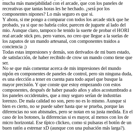
mucha más manejabilidad con el arcade, que con los paneles de
recreativas que tantas horas les he hechado. ¿será por los
componentes nipones? Lo más seguro es que si.
Y ahora, si me pongo a comparar con todos los arcade stick que he
probado, ya si que no habría color, parecen de juguete al lado del
mio. Aunque claro, tampoco he tenido la suerte de probar el HORI
real arcade stick pro, pero vamos, no creo que llegue a la suelas de
los zapatos de un mando artesanal, con componentes traidos a
conciencia ;)
Todas estas impresiones y demás, son derivados de mi buen estado,
de satisfacción, de haber recibido de crow un mando como tiene que
ser.
No se que más comentar acerca de mis impresiones del mundo
nipón en componentes de paneles de control, pero sin ninguna duda,
es una elección a tener en cuenta para todo aquel que busque la
mayor precisión. Y que conste que estoy empezando con estos
componentes, después de haber pasado años y años acostumbrado a
los paneles occidentales, que a muy seguro serían de industrias
lorenzo. De mala calidad no son, pero no es lo mismo. Aunque si
bien es cierto, no se puede saber hasta que se prueba, porque las
diferencias no son abismales, pero se notan en su justa medida. En el
caso de los botones, la diferencias si es mayor, al menos con los de
micro horizontal. Ese típico clickeo, como si pulsaras el botón de un
buen ratón a estrenar xD (aunque con una pulsación más larga?).