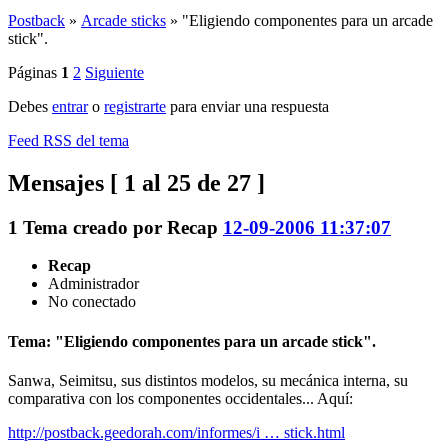
Postback
»
Arcade sticks
»
"Eligiendo componentes para un arcade
stick".
Páginas
1
2
Siguiente
Debes
entrar
o
registrarte
para enviar una respuesta
Feed RSS del tema
Mensajes [ 1 al 25 de 27 ]
1
Tema creado por
Recap
12-09-2006 11:37:07
Recap
Administrador
No conectado
Tema: "Eligiendo componentes para un arcade stick".
Sanwa, Seimitsu, sus distintos modelos, su mecánica interna, su
comparativa con los componentes occidentales... Aquí:
http://postback.geedorah.com/informes/i … stick.html