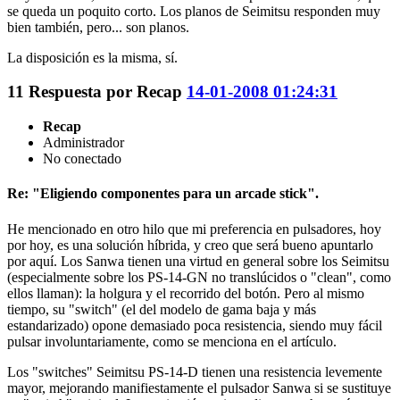
se queda un poquito corto. Los planos de Seimitsu responden muy
bien también, pero... son planos.
La disposición es la misma, sí.
11
Respuesta por
Recap
14-01-2008 01:24:31
Recap
Administrador
No conectado
Re: "Eligiendo componentes para un arcade stick".
He mencionado en otro hilo que mi preferencia en pulsadores, hoy
por hoy, es una solución híbrida, y creo que será bueno apuntarlo
por aquí. Los Sanwa tienen una virtud en general sobre los Seimitsu
(especialmente sobre los PS-14-GN no translúcidos o "clean", como
ellos llaman): la holgura y el recorrido del botón. Pero al mismo
tiempo, su "switch" (el del modelo de gama baja y más
estandarizado) opone demasiado poca resistencia, siendo muy fácil
pulsar involuntariamente, como se menciona en el artículo.
Los "switches" Seimitsu PS-14-D tienen una resistencia levemente
mayor, mejorando manifiestamente el pulsador Sanwa si se sustituye