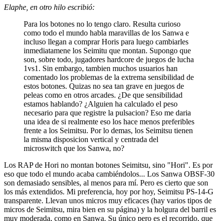
Elaphe, en otro hilo escribió:
Para los botones no lo tengo claro. Resulta curioso
como todo el mundo habla maravillas de los Sanwa e
incluso llegan a comprar Horis para luego cambiarles
inmediatamene los Seimitu que montan. Supongo que
son, sobre todo, jugadores hardcore de juegos de lucha
1vs1. Sin embargo, tambien muchos usuarios han
comentado los problemas de la extrema sensibilidad de
estos botones. Quizas no sea tan grave en juegos de
peleas como en otros arcades. ¿De que sensibilidad
estamos hablando? ¿Alguien ha calculado el peso
necesario para que registre la pulsacion? Eso me daria
una idea de si realmente eso los hace menos preferibles
frente a los Seimitsu. Por lo demas, los Seimitsu tienen
la misma disposicion vertical y centrada del
microswitch que los Sanwa, no?
Los RAP de Hori no montan botones Seimitsu, sino "Hori". Es por
eso que todo el mundo acaba cambiéndolos... Los Sanwa OBSF-30
son demasiado sensibles, al menos para mí. Pero es cierto que son
los más extendidos. Mi preferencia, hoy por hoy, Seimitsu PS-14-G
transparente. Llevan unos micros muy eficaces (hay varios tipos de
micros de Seimitsu, mira bien en su página) y la holgura del barril es
muy moderada, como en Sanwa. Su único pero es el recorrido, que