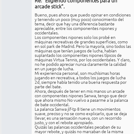
Re: "Eligiendo componentes para un
No
conectado
arcade stick".
Bueno, pues ahora que puedo opinar en condiciones
y teniendo un poco (muy poco) conocimiento del
tema, decir que hay una diferencia bastante
apreciable, entre los componentes nipones y
occidentales.
Los componentes nipones solo los probé en
máquinas recreativas de grandes superficies, como
en sol park de Madrid. Pero la mayoría, sino todos las
máquinas que tenían juegos de lucha, habían
suplantado los componentes nipones típicos de
máquinas Virtua Tennis, por los occidentales. Y claro,
no he podido apreciar nunca claramente la calidad
en un juego de lucha.
Mi experiencia personal, son muchísimas horas
jugando en recreativa, a todos los juegos de lucha
2d, siempre había tenido una buena respuesta por
parte del bate.
Ahora, después de tener en mis manos un arcade
con componentes nipones Sanwa, tengo que decir
que ahora mismo No vuelvo a pasarme a la palanca
de bate occidental.
La palanca Sanwa jlf-tp 8 tiene un movimientos
suave, preciso y no se como explicarlo, que se deja
llevar, es una sensación nueva, con un recorrido
justo, y con el rebote apropiado.
Quizás las palancas occidentales pecaban de su
mayor rebote, y quizás no marcaban de la misma