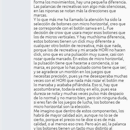
forma los movimientos, hay una pequeña diferencia.
Las palancas de recreativas son algo más silenciosas,
en las niponas se notan más la direcciones que
marcas.
Y lo que más me ha llamado la atención ha sido la
selección de botones con micro horizontal, creo que
se corresponde con el botón sanwa en L. Fue
decisión de crow que usara mejor esos botones que
los de micros verticales. Y hay muchísima diferencia,
estos botones tienen un click muy diferente a
cualquier otro botón de recreativa, más que nada,
porque los de recreativa y mi arcade HORI no hacen
click, sino que es una pulsación muy suave, casi con
rozar queda marcado. En estos de micro horizontal,
la pulsación tiene que hacerse a conciencia, si se
marca, es porque lo has pulsado como tiene que ser,
y se agradece un montón en los juegos que
necesitas precisión, pues ya me desesperaba muchas
veces con el HORI que nada más rozar el botón me
lo marcaba y acababa pifiándola. Eso si, hay que
acostumbrarse, todavía estoy en ello, pues esa
dureza se nota y muchas veces pulso más despacio
de lo normal y no marco bien, pero sin ninguna duda,
si eres fan de los juegos de lucha, los botones de
micro horizontal son la elección.
Me imagino que dentro de estos componentes, los
habrá de mayor calidad aún, aunque no lo se de
cierto, porque el precio no te dice si es de más
calidad, o al menos eso creo. Pero aún así, la palanca
y los botones tienen un tacto muy distinto al