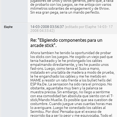
jugadores de unos y otros generos, pero que, a falta
de probarlo con los juegos, se me antoja con varios
milimetros sobrantes de engagement y de throw.
Sin esa gran pega, seria un mando perfecto.
14-03-2008 03:56:37
(editado por Elaphe 14-03-
17
Elaphe
2008 04:33:42)
Expulsado
Re: "Eligiendo componentes para un
No
conectado
arcade stick".
Ahora tambien he tenido la oportunidad de probar
los sticks con los juegos. He cogido un viejo pad que
tenia hackeado y le he prolongado los cables
empalmando directamente, y les he puesto unos
fast-ons. Luego, como tenia el Suzo a mano,
instalado en una tabla de madera a modo de prueba,
le he enganchado los cables y me he metido en
MAME a resistir un rato frente a los bullet hells del
ESP Ra.De. La sensacion ha sido rara el principio. No
obstante, aguantaba muy bien y la palanca se
muestra precisa. Sin embargo, no llego a sentirme
con esa comodidad tan absoluta que siento con el T-
stick/Mando Muelle. Es posible que sea cuestion de
costumbre. Cuando juegue unas cuantas horas mas
lo averiguare. Luego he conectado los cables al
Seimitsu. Por dios! Pensaba que el exceso de
recorrido iba a ser lo peor y me equivocaba. Todo el