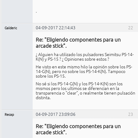
.
04-09-2017 22:14:43
22
Galderic
Miembro
Re: "Eligiendo componentes para un
No
conectado
arcade stick".
¿ Alguien ha utilizado los pulsadores Seimitsu PS-14-
K(N) y PS-15 ? ¿ Opiniones sobre estos ?
He visto en este mismo hilo la opinión sobre los PS-
14-G(N), pero no sobre los PS-14-K(N). Tampoco
sobre los PS-15.
No sé si los PS-14-G(N) y los PS-14-K(N) son los
mismos pero los ultimos se diferencian en la
transparencia o "clear", o realmente tienen pulsación
distinta.
04-09-2017 23:09:06
23
Recap
Administrador
Re: "Eligiendo componentes para un
No
conectado
arcade stick".