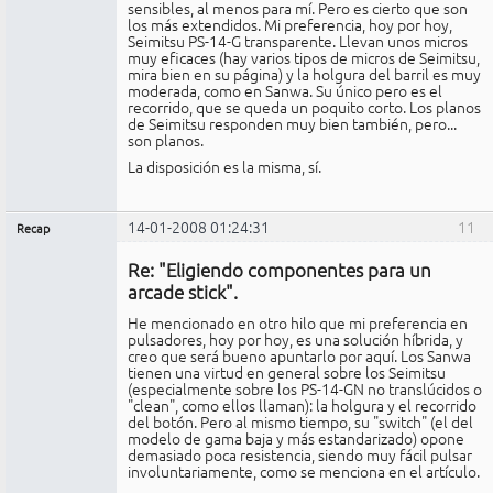
sensibles, al menos para mí. Pero es cierto que son
los más extendidos. Mi preferencia, hoy por hoy,
Seimitsu PS-14-G transparente. Llevan unos micros
muy eficaces (hay varios tipos de micros de Seimitsu,
mira bien en su página) y la holgura del barril es muy
moderada, como en Sanwa. Su único pero es el
recorrido, que se queda un poquito corto. Los planos
de Seimitsu responden muy bien también, pero...
son planos.
La disposición es la misma, sí.
14-01-2008 01:24:31
11
Recap
Administrador
Re: "Eligiendo componentes para un
No
conectado
arcade stick".
He mencionado en otro hilo que mi preferencia en
pulsadores, hoy por hoy, es una solución híbrida, y
creo que será bueno apuntarlo por aquí. Los Sanwa
tienen una virtud en general sobre los Seimitsu
(especialmente sobre los PS-14-GN no translúcidos o
"clean", como ellos llaman): la holgura y el recorrido
del botón. Pero al mismo tiempo, su "switch" (el del
modelo de gama baja y más estandarizado) opone
demasiado poca resistencia, siendo muy fácil pulsar
involuntariamente, como se menciona en el artículo.