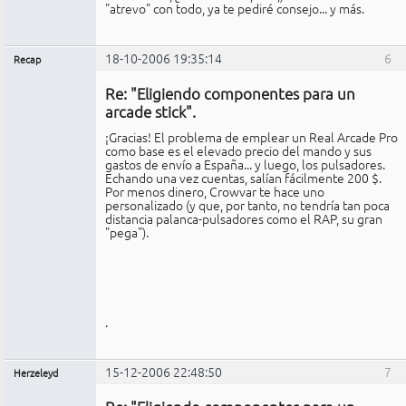
"atrevo" con todo, ya te pediré consejo... y más.
18-10-2006 19:35:14
6
Recap
Administrador
Re: "Eligiendo componentes para un
No
conectado
arcade stick".
¡Gracias! El problema de emplear un Real Arcade Pro
como base es el elevado precio del mando y sus
gastos de envío a España... y luego, los pulsadores.
Echando una vez cuentas, salían fácilmente 200 $.
Por menos dinero, Crowvar te hace uno
personalizado (y que, por tanto, no tendría tan poca
distancia palanca-pulsadores como el RAP, su gran
"pega").
.
15-12-2006 22:48:50
7
Herzeleyd
Miembro