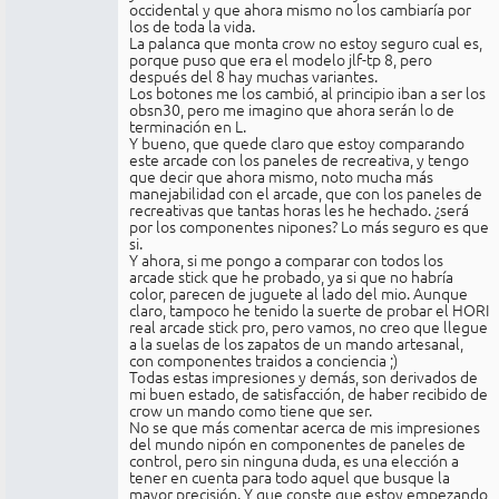
occidental y que ahora mismo no los cambiaría por
los de toda la vida.
La palanca que monta crow no estoy seguro cual es,
porque puso que era el modelo jlf-tp 8, pero
después del 8 hay muchas variantes.
Los botones me los cambió, al principio iban a ser los
obsn30, pero me imagino que ahora serán lo de
terminación en L.
Y bueno, que quede claro que estoy comparando
este arcade con los paneles de recreativa, y tengo
que decir que ahora mismo, noto mucha más
manejabilidad con el arcade, que con los paneles de
recreativas que tantas horas les he hechado. ¿será
por los componentes nipones? Lo más seguro es que
si.
Y ahora, si me pongo a comparar con todos los
arcade stick que he probado, ya si que no habría
color, parecen de juguete al lado del mio. Aunque
claro, tampoco he tenido la suerte de probar el HORI
real arcade stick pro, pero vamos, no creo que llegue
a la suelas de los zapatos de un mando artesanal,
con componentes traidos a conciencia ;)
Todas estas impresiones y demás, son derivados de
mi buen estado, de satisfacción, de haber recibido de
crow un mando como tiene que ser.
No se que más comentar acerca de mis impresiones
del mundo nipón en componentes de paneles de
control, pero sin ninguna duda, es una elección a
tener en cuenta para todo aquel que busque la
mayor precisión. Y que conste que estoy empezando