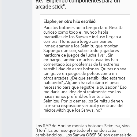
Re: "Eligiendo componentes para un
No
conectado
arcade stick".
Elaphe, en otro hilo escribió:
Para los botones no lo tengo claro. Resulta
curioso como todo el mundo habla
maravillas de los Sanwa e incluso llegan a
comprar Horis para luego cambiarles
inmediatamene los Seimitu que montan.
Supongo que son, sobre todo, jugadores
hardcore de juegos de lucha 1vs1. Sin
embargo, tambien muchos usuarios han
comentado los problemas de la extrema
sensibilidad de estos botones. Quizas no sea
tan grave en juegos de peleas como en
otros arcades. ¿De que sensibilidad estamos
hablando? ¿Alguien ha calculado el peso
necesario para que registre la pulsacion? Eso
me daria una idea de si realmente eso los
hace menos preferibles frente a los
Seimitsu. Por lo demas, los Seimitsu tienen
la misma disposicion vertical y centrada del
microswitch que los Sanwa, no?
Los RAP de Hori no montan botones Seimitsu, sino
"Hori". Es por eso que todo el mundo acaba
cambiéndolos... Los Sanwa OBSF-30 son demasiado