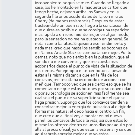
inconveniente, segun se mire. Cuando he llegado a
casa, los he montado en la maqueta de carton que
tengo hecha, dejando arriba los Sanwa y en la
segunda fila unos occidentales de IL, con micros
Cherry (de menos resistencia). Despues de estar
trasteandole un buen rato, llego a la conclusion de
que quizas es posible que se consiga una repeticion
mas rapida o un rendimiento mejor en algun modo,
pero la sensacion no me ha gustado en general. Se
notan como baratos. Si quisiera ese rendimiento y
nada mas, creo que hasta los sensibles botones de
mi Namco Arcade Stick se comportarian mejor. Por lo
demas, noto que no siento bien la pulsacion, que el
sonido no me convence y que me cuesta mas
accionarlos desde el punto de vista de la situacion de
mis dedos. Por ejemplo el tercer boton, a pesar de
estar a la misma distancia que en la fila de los
concavos, me resultaba incomodo de accionar con
meñique. Tampoco veo que sea cierto eso que se ha
comentado de que estos botones por su convexidad
o por su tecnologia se accionen mas facilmente sea
cual sea el punto de su superficie sobre el que se
haga presion. Supongo que los concavos tienden a
concentrar mejor la energia de pulsacion al dirigir de
forma mas natural el dedo hacia el centro. En fin,
que creo que al final voy a montar en mi nuevo
panel los concavos de toda la vida, asi que estos lo
mismo los ofrezco dentro de unos dias por aqui o por
alla al precio oficial, ya que estan a estrenar y se que
aqui sabreis apreciar mejor que yo estos