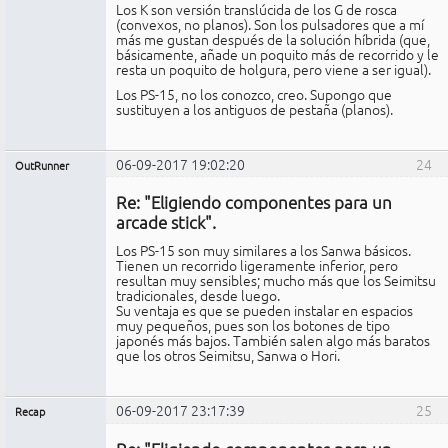
Los K son versión translúcida de los G de rosca
(convexos, no planos). Son los pulsadores que a mí
más me gustan después de la solución híbrida (que,
básicamente, añade un poquito más de recorrido y le
resta un poquito de holgura, pero viene a ser igual).
Los PS-15, no los conozco, creo. Supongo que
sustituyen a los antiguos de pestaña (planos).
06-09-2017 19:02:20
24
OutRunner
Miembro
Re: "Eligiendo componentes para un
No
conectado
arcade stick".
Los PS-15 son muy similares a los Sanwa básicos.
Tienen un recorrido ligeramente inferior, pero
resultan muy sensibles; mucho más que los Seimitsu
tradicionales, desde luego.
Su ventaja es que se pueden instalar en espacios
muy pequeños, pues son los botones de tipo
japonés más bajos. También salen algo más baratos
que los otros Seimitsu, Sanwa o Hori.
06-09-2017 23:17:39
25
Recap
Administrador