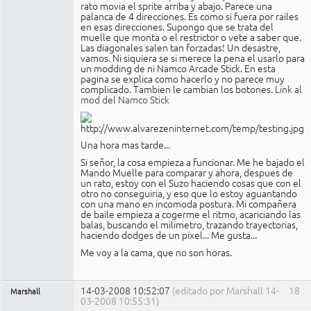
rato movia el sprite arriba y abajo. Parece una
palanca de 4 direcciones. Es como si fuera por railes
en esas direcciones. Supongo que se trata del
muelle que monta o el restrictor o vete a saber que.
Las diagonales salen tan forzadas! Un desastre,
vamos. Ni siquiera se si merece la pena el usarlo para
un modding de ni Namco Arcade Stick. En esta
pagina se explica como hacerlo y no parece muy
complicado. Tambien le cambian los botones.
Link al
mod del Namco Stick
Una hora mas tarde...
Si señor, la cosa empieza a funcionar. Me he bajado el
Mando Muelle para comparar y ahora, despues de
un rato, estoy con el Suzo haciendo cosas que con el
otro no conseguiria, y eso que lo estoy aguantando
con una mano en incomoda postura. Mi compañera
de baile empieza a cogerme el ritmo, acariciando las
balas, buscando el milimetro, trazando trayectorias,
haciendo dodges de un pixel... Me gusta...
Me voy a la cama, que no son horas.
14-03-2008 10:52:07
(editado por Marshall 14-
18
Marshall
03-2008 10:55:31)
Administrador