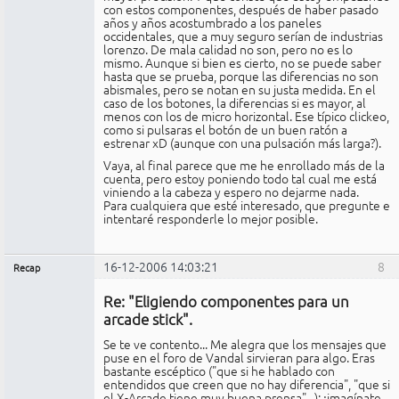
con estos componentes, después de haber pasado
años y años acostumbrado a los paneles
occidentales, que a muy seguro serían de industrias
lorenzo. De mala calidad no son, pero no es lo
mismo. Aunque si bien es cierto, no se puede saber
hasta que se prueba, porque las diferencias no son
abismales, pero se notan en su justa medida. En el
caso de los botones, la diferencias si es mayor, al
menos con los de micro horizontal. Ese típico clickeo,
como si pulsaras el botón de un buen ratón a
estrenar xD (aunque con una pulsación más larga?).
Vaya, al final parece que me he enrollado más de la
cuenta, pero estoy poniendo todo tal cual me está
viniendo a la cabeza y espero no dejarme nada.
Para cualquiera que esté interesado, que pregunte e
intentaré responderle lo mejor posible.
16-12-2006 14:03:21
8
Recap
Administrador
Re: "Eligiendo componentes para un
No
conectado
arcade stick".
Se te ve contento... Me alegra que los mensajes que
puse en el foro de Vandal sirvieran para algo. Eras
bastante escéptico ("que si he hablado con
entendidos que creen que no hay diferencia", "que si
el X-Arcade tiene muy buena prensa"...); ¡imagínate