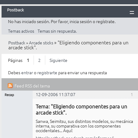
Postback
No has iniciado sesión.
Por favor, inicia sesión o regístrate.
Inicio
Temas activos
Temas sin respuesta.
Postback
»
"Eligiendo componentes para un
Postback
»
Arcade sticks
Reglas
arcade stick".
Búsqueda
Páginas
1
2
Siguiente
Registrarte
Debes
entrar
o
registrarte
para enviar una respuesta
Entrar
Feed RSS del tema
12-09-2006 11:37:07
1
Recap
Mensajes [ 1 al 25 de 27 ]
Administrador
Tema: "Eligiendo componentes para un
No
conectado
arcade stick".
Sanwa, Seimitsu, sus distintos modelos, su mecánica
interna, su comparativa con los componentes
occidentales... Aquí:
http://postback.geedorah.com/informes/i …