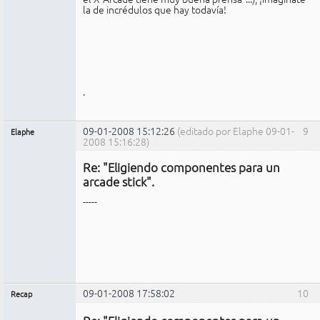
la de incrédulos que hay todavía!
.
09-01-2008 15:12:26
(editado por Elaphe 09-01-
9
Elaphe
2008 15:16:28)
Expulsado
Re: "Eligiendo componentes para un
No
conectado
arcade stick".
-----
09-01-2008 17:58:02
10
Recap
Administrador