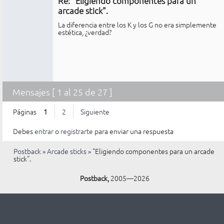
Re: "Eligiendo componentes para un
No
conectado
arcade stick".
La diferencia entre los K y los G no era simplemente
estética, ¿verdad?
Mensajes [ 1 al 25 de 27 ]
Páginas
1
2
Siguiente
Debes
entrar
o
registrarte
para enviar una respuesta
Postback
»
Arcade sticks
»
"Eligiendo componentes para un arcade
stick".
Postback,
2005—2026