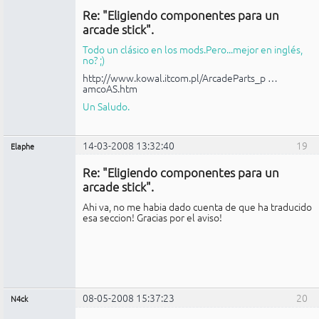
Re: "Eligiendo componentes para un
No
conectado
arcade stick".
Todo un clásico en los mods.Pero...mejor en inglés,
no? ;)
http://www.kowal.itcom.pl/ArcadeParts_p …
amcoAS.htm
Un Saludo.
14-03-2008 13:32:40
19
Elaphe
Expulsado
Re: "Eligiendo componentes para un
No
conectado
arcade stick".
Ahi va, no me habia dado cuenta de que ha traducido
esa seccion! Gracias por el aviso!
08-05-2008 15:37:23
20
N4ck
Miembro