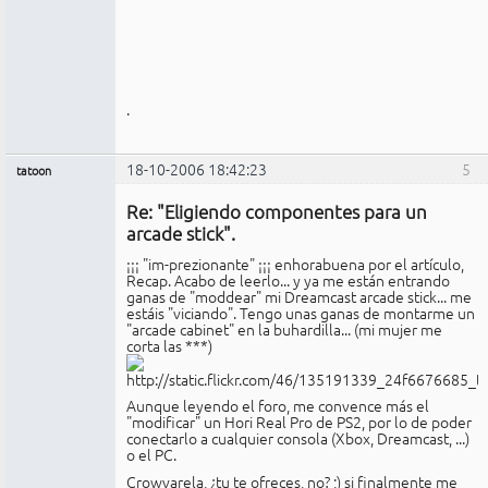
.
18-10-2006 18:42:23
5
tatoon
Miembro
Re: "Eligiendo componentes para un
No
conectado
arcade stick".
¡¡¡ "im-prezionante" ¡¡¡ enhorabuena por el artículo,
Recap. Acabo de leerlo... y ya me están entrando
ganas de "moddear" mi Dreamcast arcade stick... me
estáis "viciando". Tengo unas ganas de montarme un
"arcade cabinet" en la buhardilla... (mi mujer me
corta las ***)
Aunque leyendo el foro, me convence más el
"modificar" un Hori Real Pro de PS2, por lo de poder
conectarlo a cualquier consola (Xbox, Dreamcast, ...)
o el PC.
Crowvarela, ¿tu te ofreces, no? ;) si finalmente me