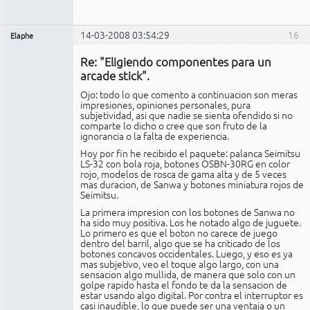
14-03-2008 03:54:29
16
Elaphe
Expulsado
Re: "Eligiendo componentes para un
No
conectado
arcade stick".
Ojo: todo lo que comento a continuacion son meras
impresiones, opiniones personales, pura
subjetividad, asi que nadie se sienta ofendido si no
comparte lo dicho o cree que son fruto de la
ignorancia o la falta de experiencia.
Hoy por fin he recibido el paquete: palanca Seimitsu
LS-32 con bola roja, botones OSBN-30RG en color
rojo, modelos de rosca de gama alta y de 5 veces
mas duracion, de Sanwa y botones miniatura rojos de
Seimitsu.
La primera impresion con los botones de Sanwa no
ha sido muy positiva. Los he notado algo de juguete.
Lo primero es que el boton no carece de juego
dentro del barril, algo que se ha criticado de los
botones concavos occidentales. Luego, y eso es ya
mas subjetivo, veo el toque algo largo, con una
sensacion algo mullida, de manera que solo con un
golpe rapido hasta el fondo te da la sensacion de
estar usando algo digital. Por contra el interruptor es
casi inaudible, lo que puede ser una ventaja o un