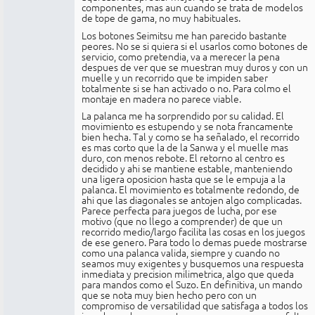
componentes, mas aun cuando se trata de modelos
de tope de gama, no muy habituales.
Los botones Seimitsu me han parecido bastante
peores. No se si quiera si el usarlos como botones de
servicio, como pretendia, va a merecer la pena
despues de ver que se muestran muy duros y con un
muelle y un recorrido que te impiden saber
totalmente si se han activado o no. Para colmo el
montaje en madera no parece viable.
La palanca me ha sorprendido por su calidad. El
movimiento es estupendo y se nota francamente
bien hecha. Tal y como se ha señalado, el recorrido
es mas corto que la de la Sanwa y el muelle mas
duro, con menos rebote. El retorno al centro es
decidido y ahi se mantiene estable, manteniendo
una ligera oposicion hasta que se le empuja a la
palanca. El movimiento es totalmente redondo, de
ahi que las diagonales se antojen algo complicadas.
Parece perfecta para juegos de lucha, por ese
motivo (que no llego a comprender) de que un
recorrido medio/largo facilita las cosas en los juegos
de ese genero. Para todo lo demas puede mostrarse
como una palanca valida, siempre y cuando no
seamos muy exigentes y busquemos una respuesta
inmediata y precision milimetrica, algo que queda
para mandos como el Suzo. En definitiva, un mando
que se nota muy bien hecho pero con un
compromiso de versatilidad que satisfaga a todos los