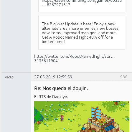
… 8267971317
The Big Wet Update is here! Enjoy a new
alternate area, more enemies, new bosses,
new items, improved map gen. and more.
Get A Robot Named Fight 40% off for a
limited time!
https://twitter.com/RobotNamedFight/sta …
3135611904
27-05-2019 12:59:59
986
Recap
Administrador
Re: Nos queda el doujin.
No
conectado
El RTS de Daoklyn: