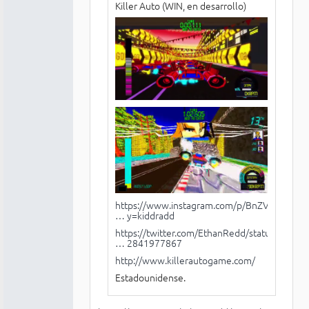
Killer Auto (WIN, en desarrollo)
https://www.instagram.com/p/BnZV8rOgEfw
… y=kiddradd
https://twitter.com/EthanRedd/status/10
… 2841977867
http://www.killerautogame.com/
Estadounidense.