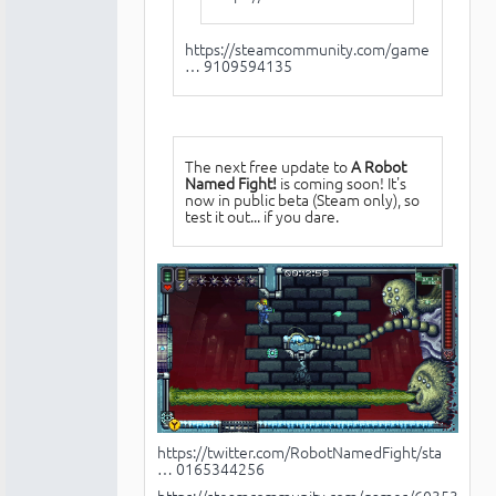
https://steamcommunity.com/games/603530
… 9109594135
The next free update to
A Robot
Named Fight!
is coming soon! It's
now in public beta (Steam only), so
test it out... if you dare.
https://twitter.com/RobotNamedFight/sta
… 0165344256
https://steamcommunity.com/games/603530