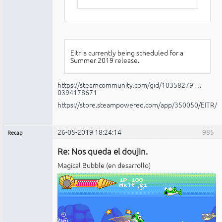
Eitr is currently being scheduled for a
Summer 2019 release.
https://steamcommunity.com/gid/10358279 …
0394178671
https://store.steampowered.com/app/350050/EITR/
26-05-2019 18:24:14
985
Recap
Administrador
Re: Nos queda el doujin.
No
conectado
Magical Bubble (en desarrollo)