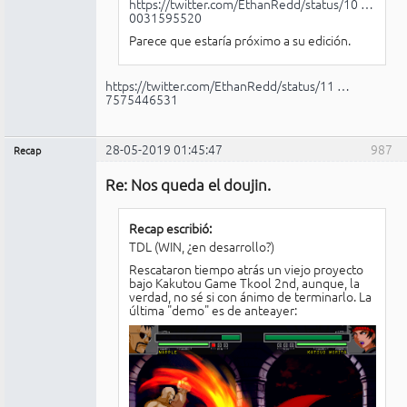
https://twitter.com/EthanRedd/status/10 …
0031595520
Parece que estaría próximo a su edición.
https://twitter.com/EthanRedd/status/11 …
7575446531
28-05-2019 01:45:47
987
Recap
Administrador
Re: Nos queda el doujin.
No
conectado
Recap escribió:
TDL (WIN, ¿en desarrollo?)
Rescataron tiempo atrás un viejo proyecto
bajo Kakutou Game Tkool 2nd, aunque, la
verdad, no sé si con ánimo de terminarlo. La
última "demo" es de anteayer: