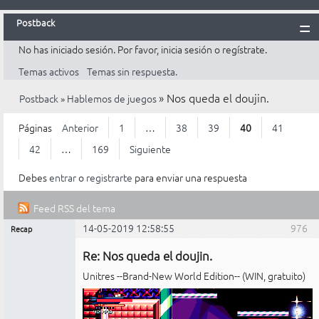
Postback
No has iniciado sesión.
Por favor, inicia sesión o regístrate.
Inicio
Temas activos
Temas sin respuesta.
Postback
»
Nos queda el doujin.
Postback
»
Hablemos de juegos
Reglas
Búsqueda
Páginas
Anterior
1
…
38
39
40
41
Registrarte
42
…
169
Siguiente
Entrar
Debes
entrar
o
registrarte
para enviar una respuesta
Feed RSS del tema
14-05-2019 12:58:55
976
Recap
Mensajes [ 976 al 1.000 de 4.225 ]
Administrador
Re: Nos queda el doujin.
No
conectado
Unitres --Brand-New World Edition-- (WIN, gratuito)