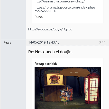
http://azamatika.com/draw-chilly/
https://forums.tigsource.com/index.php?
topic=66618.0
Ruso.
https://youtu.be/u3yIq1Cj4cc
14-05-2019 18:43:13
977
Recap
Administrador
Re: Nos queda el doujin.
No
conectado
Recap escribió: