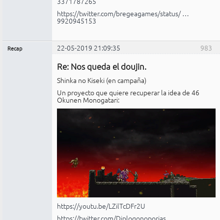
3371787265
https://twitter.com/bregeagames/status/ …
9920945153
22-05-2019 21:09:35
983
Recap
Administrador
Re: Nos queda el doujin.
No
conectado
Shinka no Kiseki (en campaña)
Un proyecto que quiere recuperar la idea de 46
Okunen Monogatari:
https://youtu.be/LZilTcDFr2U
https://twitter.com/Diplogonoporias