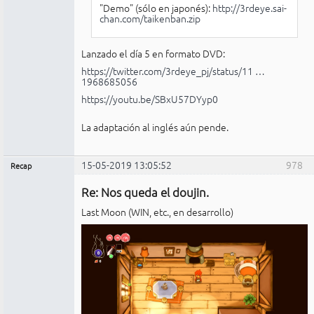
"Demo" (sólo en japonés):
http://3rdeye.sai-
chan.com/taikenban.zip
Lanzado el día 5 en formato DVD:
https://twitter.com/3rdeye_pj/status/11 …
1968685056
https://youtu.be/SBxU57DYyp0
La adaptación al inglés aún pende.
15-05-2019 13:05:52
978
Recap
Administrador
Re: Nos queda el doujin.
No
conectado
Last Moon (WIN, etc., en desarrollo)