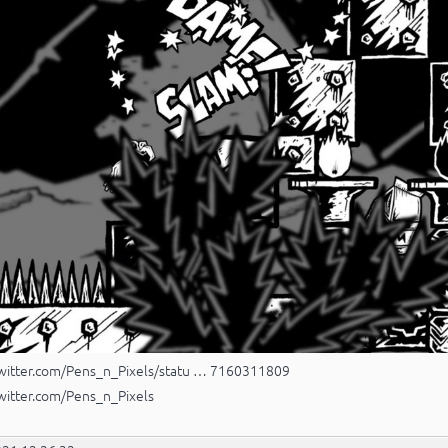
twitter.com/Pens_n_Pixels/statu … 7160311809
twitter.com/Pens_n_Pixels