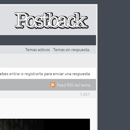
Temas activos
Temas sin respuesta.
ebes
entrar
o
registrarte
para enviar una respuesta
Feed RSS del tema
1.551