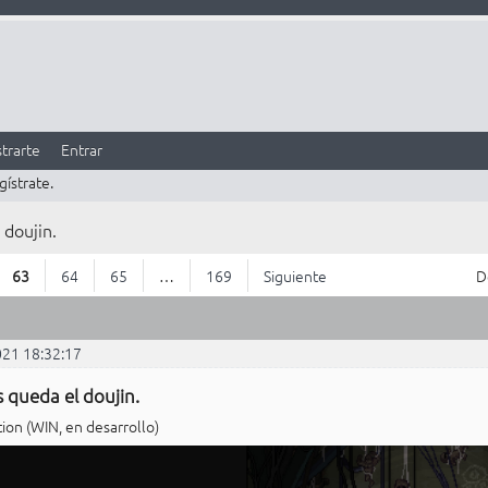
trarte
Entrar
gístrate.
 doujin.
63
64
65
…
169
Siguiente
D
021 18:32:17
 queda el doujin.
ion (WIN, en desarrollo)