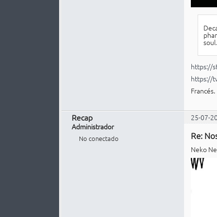
Deca
phan
soul
https:/
https://
Francés.
Recap
25-07-2
Administrador
Re: Nos
No conectado
Neko Nec