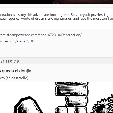
rnation is a story rich adventure horror game. Solve cryptic puzzles, fight
tasmagorical world of dreams and nightmares, and face the most terrifyi
.
/store.steampowered.com/app/1672310/Decarnation/
twitter.com/atelierQDB
021 11:01:19
 queda el doujin.
ro (en desarrollo)