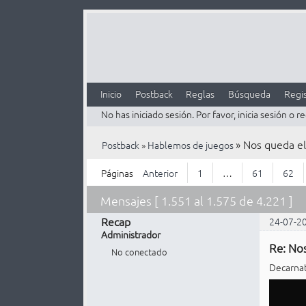
Inicio
Postback
Reglas
Búsqueda
Regis
No has iniciado sesión.
Por favor, inicia sesión o re
»
Nos queda el
Postback
»
Hablemos de juegos
Páginas
Anterior
1
…
61
62
Mensajes [ 1.551 al 1.575 de 4.221 ]
Recap
24-07-2
Administrador
Re: Nos
No conectado
Decarnat