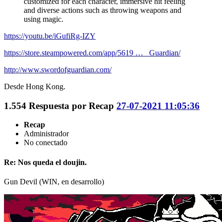
customized for each character, immersive hit feeling
and diverse actions such as throwing weapons and
using magic.
https://youtu.be/iGufiRg-IZY
https://store.steampowered.com/app/5619 … _Guardian/
http://www.swordofguardian.com/
Desde Hong Kong.
1.554
Respuesta por
Recap
27-07-2021 11:05:36
Recap
Administrador
No conectado
Re: Nos queda el doujin.
Gun Devil (WIN, en desarrollo)