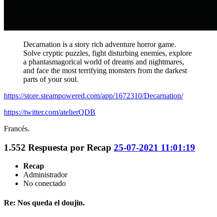
Decarnation is a story rich adventure horror game.
Solve cryptic puzzles, fight disturbing enemies, explore
a phantasmagorical world of dreams and nightmares,
and face the most terrifying monsters from the darkest
parts of your soul.
https://store.steampowered.com/app/1672310/Decarnation/
https://twitter.com/atelierQDB
Francés.
1.552
Respuesta por
Recap
25-07-2021 11:01:19
Recap
Administrador
No conectado
Re: Nos queda el doujin.