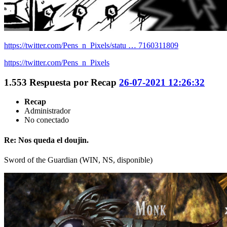
https://twitter.com/Pens_n_Pixels/statu … 7160311809
https://twitter.com/Pens_n_Pixels
1.553
Respuesta por
Recap
26-07-2021 12:26:32
Recap
Administrador
No conectado
Re: Nos queda el doujin.
Sword of the Guardian (WIN, NS, disponible)