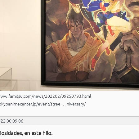
/www.famitsu.com/news/202202/09250793.html
tokyoanimecenter.jp/event/stree … niversary/
022 00:09:06
iosidades, en este hilo.