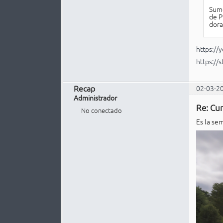
Sumé
de P
dora
https:/
https:/
Recap
02-03-2
Administrador
Re: Cur
No conectado
Es la se