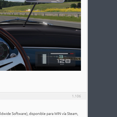
1.106
rldwide Software), disponible para WIN vía Steam,