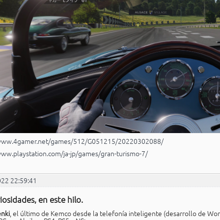
/www.4gamer.net/games/512/G051215/20220302088/
www.playstation.com/ja-jp/games/gran-turismo-7/
022 22:59:41
iosidades, en este hilo.
enki
, el último de Kemco desde la telefonía inteligente (desarrollo de Wo