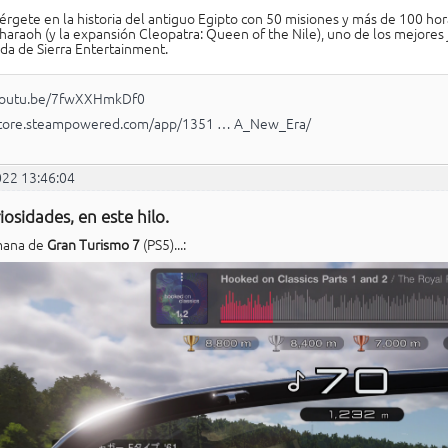
rgete en la historia del antiguo Egipto con 50 misiones y más de 100 ho
haraoh (y la expansión Cleopatra: Queen of the Nile), uno de los mejores
da de Sierra Entertainment.
/youtu.be/7fwXXHmkDf0
/store.steampowered.com/app/1351 … A_New_Era/
022 13:46:04
iosidades, en este hilo.
mana de
Gran Turismo 7
(PS5)...: