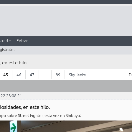
trarte
Entrar
gístrate.
 en este hilo.
45
46
47
…
89
Siguiente
D
022 23:08:21
iosidades, en este hilo.
po sobre Street Fighter, esta vez en Shibuya: