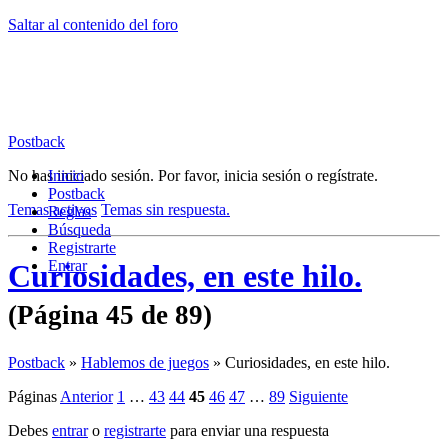
Saltar al contenido del foro
Postback
No has iniciado sesión.
Inicio
Por favor, inicia sesión o regístrate.
Postback
Temas activos
Temas sin respuesta.
Reglas
Búsqueda
Registrarte
Entrar
Curiosidades, en este hilo.
(Página 45 de 89)
Postback
»
Hablemos de juegos
»
Curiosidades, en este hilo.
Páginas
Anterior
1
…
43
44
45
46
47
…
89
Siguiente
Debes
entrar
o
registrarte
para enviar una respuesta