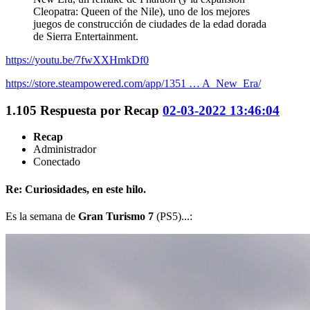
Cleopatra: Queen of the Nile), uno de los mejores
juegos de construcción de ciudades de la edad dorada
de Sierra Entertainment.
https://youtu.be/7fwXXHmkDf0
https://store.steampowered.com/app/1351 … A_New_Era/
1.105
Respuesta por
Recap
02-03-2022 13:46:04
Recap
Administrador
Conectado
Re: Curiosidades, en este hilo.
Es la semana de
Gran Turismo 7
(PS5)...: