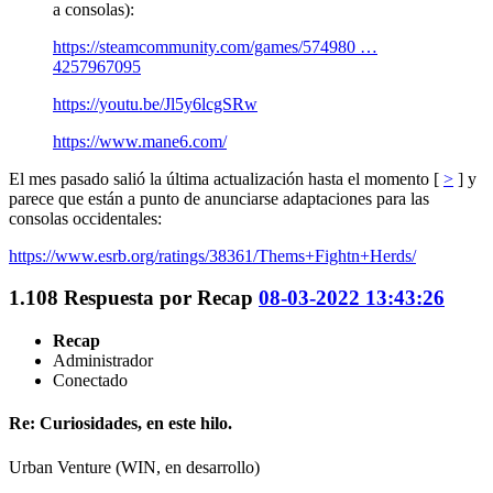
a consolas):
https://steamcommunity.com/games/574980 …
4257967095
https://youtu.be/Jl5y6lcgSRw
https://www.mane6.com/
El mes pasado salió la última actualización hasta el momento [
>
] y
parece que están a punto de anunciarse adaptaciones para las
consolas occidentales:
https://www.esrb.org/ratings/38361/Thems+Fightn+Herds/
1.108
Respuesta por
Recap
08-03-2022 13:43:26
Recap
Administrador
Conectado
Re: Curiosidades, en este hilo.
Urban Venture (WIN, en desarrollo)