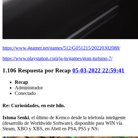
https://www.4gamer.net/games/512/G051215/20220302088/
https://www.playstation.com/ja-jp/games/gran-turismo-7/
1.106
Respuesta por
Recap
05-03-2022 22:59:41
Recap
Administrador
Conectado
Re: Curiosidades, en este hilo.
Ixtona Senki
, el último de Kemco desde la telefonía inteligente
(desarrollo de Worldwide Software), disponible para WIN vía
Steam, XBO y XBS, en Abril en PS4, PS5 y NS: