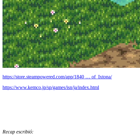
https://store.steampowered.com/app/1840 … of_Ixtona/
https://www.kemco.jp/sp/games/isn/ja/index.html
Recap escribió: