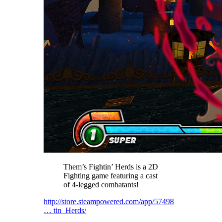
Them’s Fightin’ Herds is a 2D
Fighting game featuring a cast
of 4-legged combatants!
http://store.steampowered.com/app/57498
… tin_Herds/