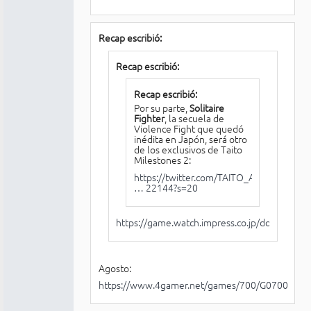
Recap escribió:
Recap escribió:
Recap escribió:
Por su parte,
Solitaire
Fighter
, la secuela de
Violence Fight que quedó
inédita en Japón, será otro
de los exclusivos de Taito
Milestones 2:
https://twitter.com/TAITO_Apps/status/1
… 22144?s=20
https://game.watch.impress.co.jp/docs/news
Agosto:
https://www.4gamer.net/games/700/G070079/