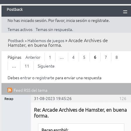
Postback
No has iniciado sesión.
Por favor, inicia sesión o regístrate.
Inicio
Temas activos
Temas sin respuesta.
Postback
»
Arcade Archives de
Postback
»
Hablemos de juegos
Reglas
Hamster, en buena forma.
Búsqueda
Páginas
Anterior
1
…
4
5
6
7
8
Registrarte
…
11
Siguiente
Entrar
Debes
entrar
o
registrarte
para enviar una respuesta
Feed RSS del tema
31-08-2023 19:45:26
126
Recap
Mensajes [ 126 al 150 de 268 ]
Administrador
Re: Arcade Archives de Hamster, en buena
No
conectado
forma.
Recap escribió: