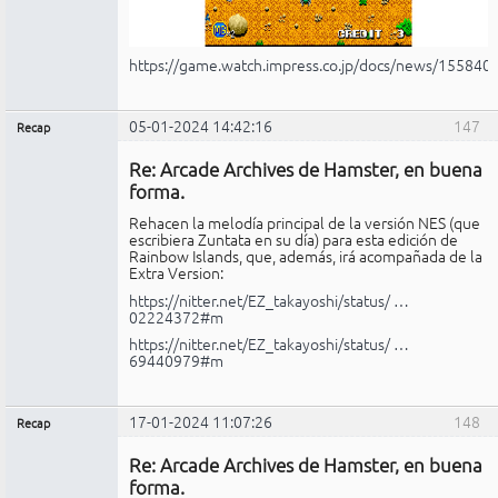
https://game.watch.impress.co.jp/docs/news/155840
05-01-2024 14:42:16
147
Recap
Administrador
Re: Arcade Archives de Hamster, en buena
No
conectado
forma.
Rehacen la melodía principal de la versión NES (que
escribiera Zuntata en su día) para esta edición de
Rainbow Islands, que, además, irá acompañada de la
Extra Version:
https://nitter.net/EZ_takayoshi/status/ …
02224372#m
https://nitter.net/EZ_takayoshi/status/ …
69440979#m
17-01-2024 11:07:26
148
Recap
Administrador
Re: Arcade Archives de Hamster, en buena
No
conectado
forma.