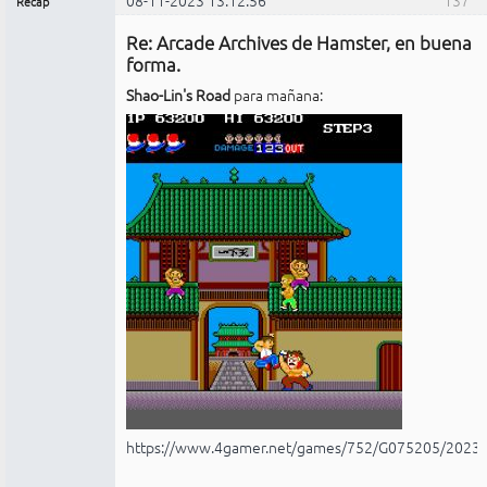
08-11-2023 13:12:56
137
Recap
Administrador
Re: Arcade Archives de Hamster, en buena
No
conectado
forma.
Shao-Lin's Road
para mañana:
https://www.4gamer.net/games/752/G075205/2023