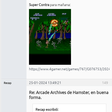
Super Contra
para mañana:
https://www.4gamer.net/games/767/G076753/2024
25-01-2024 13:49:21
149
Recap
Administrador
Re: Arcade Archives de Hamster, en buena
No
conectado
forma.
Recap escribió: