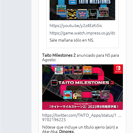
https://youtu.be/y2z4EzKi5is
https://game.watch.impress.co.jp/docs/news
Sale mañana sólo en NS.
Taito Milestones 2
anunciado para NS para
Agosto:
https://twitter.com/TAITO_Apps/status/1 …
9702196225
Nótese que incluye un título ajeno (aún) a
Ake-Aka:
Dinorex
.