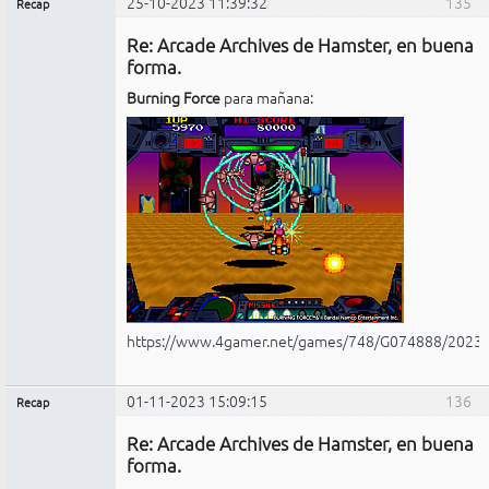
25-10-2023 11:39:32
135
Recap
Administrador
Re: Arcade Archives de Hamster, en buena
No
conectado
forma.
Burning Force
para mañana:
https://www.4gamer.net/games/748/G074888/2023
01-11-2023 15:09:15
136
Recap
Administrador
Re: Arcade Archives de Hamster, en buena
No
conectado
forma.