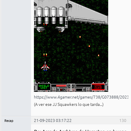
https://www.4gamer.net/games/738/G073888/2023
(A ver ese JJ Squawkers lo que tarda...)
21-09-2023 03:17:22
130
Recap
Administrador