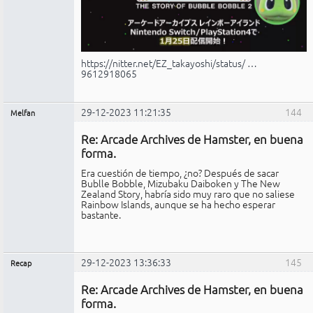
https://nitter.net/EZ_takayoshi/status/ …
9612918065
29-12-2023 11:21:35
144
Melfan
Miembro
Re: Arcade Archives de Hamster, en buena
No
conectado
forma.
Era cuestión de tiempo, ¿no? Después de sacar
Bublle Bobble, Mizubaku Daiboken y The New
Zealand Story, habría sido muy raro que no saliese
Rainbow Islands, aunque se ha hecho esperar
bastante.
29-12-2023 13:36:33
145
Recap
Administrador
Re: Arcade Archives de Hamster, en buena
No
conectado
forma.