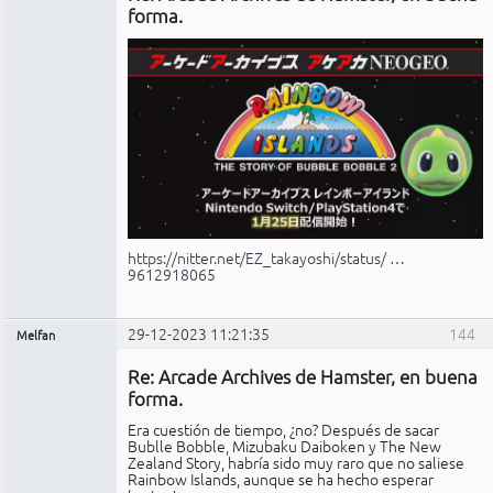
conectado
forma.
https://nitter.net/EZ_takayoshi/status/ …
9612918065
29-12-2023 11:21:35
144
Melfan
Miembro
Re: Arcade Archives de Hamster, en buena
No
conectado
forma.
Era cuestión de tiempo, ¿no? Después de sacar
Bublle Bobble, Mizubaku Daiboken y The New
Zealand Story, habría sido muy raro que no saliese
Rainbow Islands, aunque se ha hecho esperar