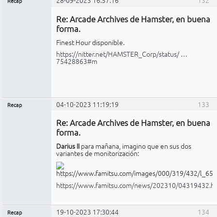
Recap
Administrador
Re: Arcade Archives de Hamster, en buena
No
conectado
forma.
Finest Hour disponible.
https://nitter.net/HAMSTER_Corp/status/ …
75428863#m
04-10-2023 11:19:19
133
Recap
Administrador
Re: Arcade Archives de Hamster, en buena
No
conectado
forma.
Darius II
para mañana, imagino que en sus dos
variantes de monitorización:
https://www.famitsu.com/news/202310/04319432.h
19-10-2023 17:30:44
134
Recap