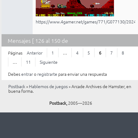
https://www.4gamer.net/games/771/G077130/2024
Mensajes [ 126 al 150 de
268 ]
Páginas
Anterior
1
…
4
5
6
7
8
…
11
Siguiente
Debes
entrar
o
registrarte
para enviar una respuesta
Postback
»
Hablemos de juegos
»
Arcade Archives de Hamster, en
buena forma.
Postback,
2005—2026