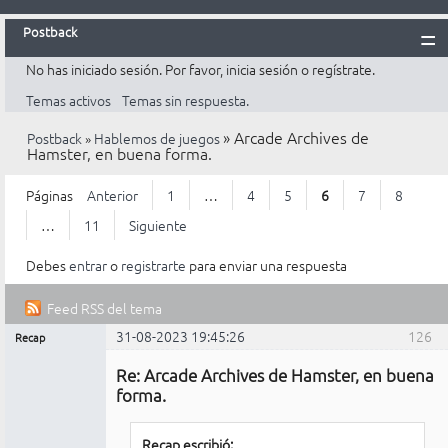
Postback
No has iniciado sesión.
Por favor, inicia sesión o regístrate.
Inicio
Temas activos
Temas sin respuesta.
Postback
»
Arcade Archives de
Postback
»
Hablemos de juegos
Reglas
Hamster, en buena forma.
Búsqueda
Páginas
Anterior
1
…
4
5
6
7
8
Registrarte
…
11
Siguiente
Entrar
Debes
entrar
o
registrarte
para enviar una respuesta
Feed RSS del tema
31-08-2023 19:45:26
126
Recap
Mensajes [ 126 al 150 de 268 ]
Administrador
Re: Arcade Archives de Hamster, en buena
No
conectado
forma.
Recap escribió: