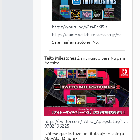
https://youtu.be/y2z4EzKi5is
https://game.watch.impress.co.jp/docs/news
Sale mañana sólo en NS.
Taito Milestones 2
anunciado para NS para
Agosto:
https://twitter.com/TAITO_Apps/status/1 …
9702196225
Nótese que incluye un título ajeno (aún) a
Ake-Aka:
Dinorex
.