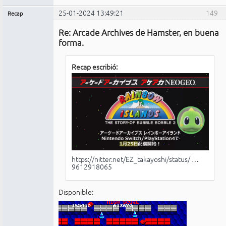
25-01-2024 13:49:21
149
Recap
Administrador
Re: Arcade Archives de Hamster, en buena
No
conectado
forma.
Recap escribió:
https://nitter.net/EZ_takayoshi/status/ …
9612918065
Disponible: