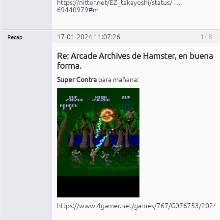
https://nitter.net/EZ_takayoshi/status/ …
69440979#m
17-01-2024 11:07:26
148
Recap
Administrador
Re: Arcade Archives de Hamster, en buena
No
conectado
forma.
Super Contra
para mañana:
https://www.4gamer.net/games/767/G076753/2024