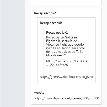
Recap escribió:
Recap escribió:
Recap escribió:
Por su parte,
Solitaire
Fighter
, la secuela de
Violence Fight que quedó
inédita en Japón, será otro
de los exclusivos de Taito
Milestones 2:
https://twitter.com/TAITO_Apps/status/1
… 22144?s=20
https://game.watch.impress.co.jp/docs/news
Agosto:
https://www.4gamer.net/games/700/G070079/