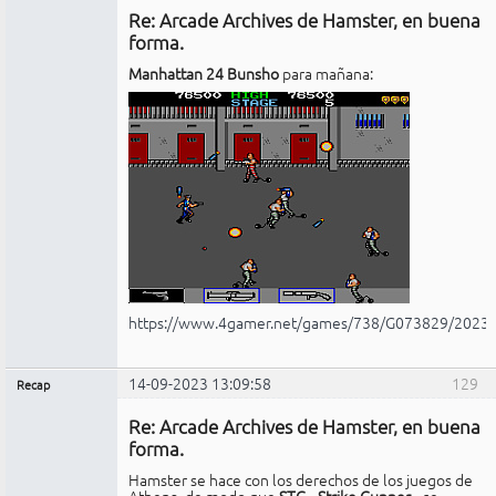
Re: Arcade Archives de Hamster, en buena
No
conectado
forma.
Manhattan 24 Bunsho
para mañana:
https://www.4gamer.net/games/738/G073829/2023
14-09-2023 13:09:58
129
Recap
Administrador
Re: Arcade Archives de Hamster, en buena
No
conectado
forma.
Hamster se hace con los derechos de los juegos de
Athena, de modo que
STG --Strike Gunner--
se