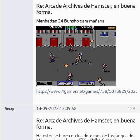
Re: Arcade Archives de Hamster, en buena
No
conectado
forma.
Manhattan 24 Bunsho
para mañana:
https://www.4gamer.net/games/738/G073829/2023
14-09-2023 13:09:58
129
Recap
Administrador
Re: Arcade Archives de Hamster, en buena
No
conectado
forma.
Hamster se hace con los derechos de los juegos de
Athena, de modo que
STG --Strike Gunner--
se