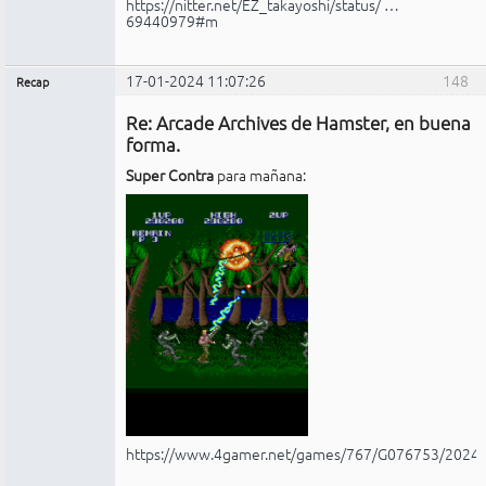
https://nitter.net/EZ_takayoshi/status/ …
69440979#m
17-01-2024 11:07:26
148
Recap
Administrador
Re: Arcade Archives de Hamster, en buena
No
conectado
forma.
Super Contra
para mañana:
https://www.4gamer.net/games/767/G076753/2024