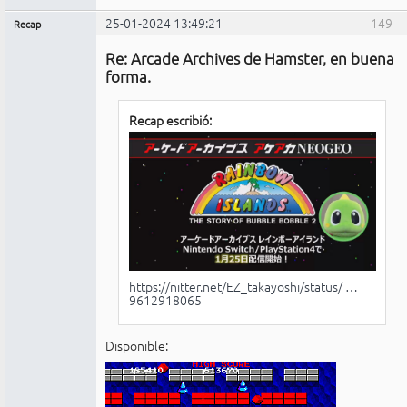
25-01-2024 13:49:21
149
Recap
Administrador
Re: Arcade Archives de Hamster, en buena
No
conectado
forma.
Recap escribió:
https://nitter.net/EZ_takayoshi/status/ …
9612918065
Disponible: