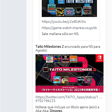
https://youtu.be/y2z4EzKi5is
https://game.watch.impress.co.jp/docs/news
Sale mañana sólo en NS.
Taito Milestones 2
anunciado para NS para
Agosto:
https://twitter.com/TAITO_Apps/status/1 …
9702196225
Nótese que incluye un título ajeno (aún) a
Ake-Aka:
Dinorex
.