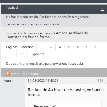
Postback
No has iniciado sesión.
Por favor, inicia sesión o regístrate.
Inicio
Temas activos
Temas sin respuesta.
Postback
»
Arcade Archives de
Postback
»
Hablemos de juegos
Reglas
Hamster, en buena forma.
Búsqueda
Páginas
Anterior
1
…
4
5
6
7
8
Registrarte
…
11
Siguiente
Entrar
Debes
entrar
o
registrarte
para enviar una respuesta
Feed RSS del tema
31-08-2023 19:45:26
126
Recap
Mensajes [ 126 al 150 de 268 ]
Administrador
Re: Arcade Archives de Hamster, en buena
No
conectado
forma.
Recap escribió: