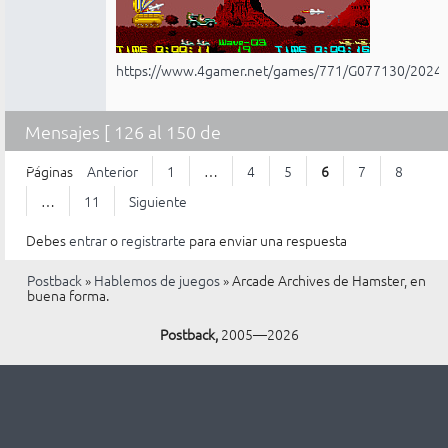
https://www.4gamer.net/games/771/G077130/2024
Mensajes [ 126 al 150 de
268 ]
Páginas
Anterior
1
…
4
5
6
7
8
…
11
Siguiente
Debes
entrar
o
registrarte
para enviar una respuesta
Postback
»
Hablemos de juegos
»
Arcade Archives de Hamster, en
buena forma.
Postback,
2005—2026