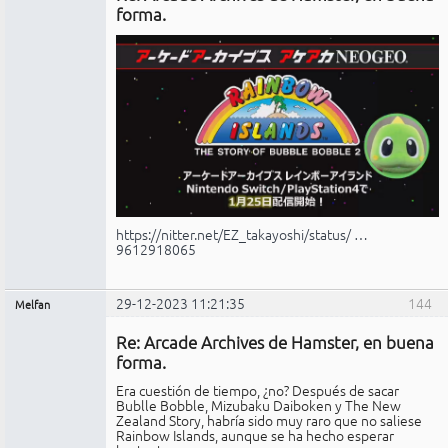
conectado
forma.
https://nitter.net/EZ_takayoshi/status/ …
9612918065
29-12-2023 11:21:35
144
Melfan
Miembro
Re: Arcade Archives de Hamster, en buena
No
conectado
forma.
Era cuestión de tiempo, ¿no? Después de sacar
Bublle Bobble, Mizubaku Daiboken y The New
Zealand Story, habría sido muy raro que no saliese
Rainbow Islands, aunque se ha hecho esperar