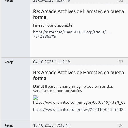
Recap
Administrador
Re: Arcade Archives de Hamster, en buena
No
conectado
forma.
Finest Hour disponible.
https://nitter.net/HAMSTER_Corp/status/ …
75428863#m
04-10-2023 11:19:19
133
Recap
Administrador
Re: Arcade Archives de Hamster, en buena
No
conectado
forma.
Darius II
para mañana, imagino que en sus dos
variantes de monitorización:
https://www.famitsu.com/news/202310/04319432.h
19-10-2023 17:30:44
134
Recap