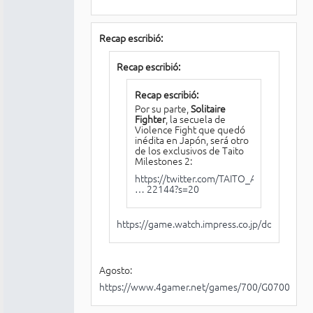
Recap escribió:
Recap escribió:
Recap escribió:
Por su parte,
Solitaire
Fighter
, la secuela de
Violence Fight que quedó
inédita en Japón, será otro
de los exclusivos de Taito
Milestones 2:
https://twitter.com/TAITO_Apps/status/1
… 22144?s=20
https://game.watch.impress.co.jp/docs/news
Agosto:
https://www.4gamer.net/games/700/G070079/