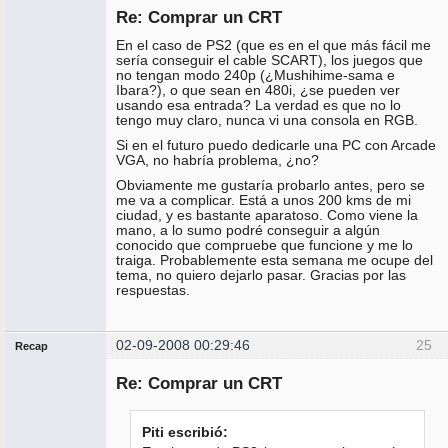
Re: Comprar un CRT
No
conectado
En el caso de PS2 (que es en el que más fácil me
sería conseguir el cable SCART), los juegos que
no tengan modo 240p (¿Mushihime-sama e
Ibara?), o que sean en 480i, ¿se pueden ver
usando esa entrada? La verdad es que no lo
tengo muy claro, nunca vi una consola en RGB.
Si en el futuro puedo dedicarle una PC con Arcade
VGA, no habría problema, ¿no?
Obviamente me gustaría probarlo antes, pero se
me va a complicar. Está a unos 200 kms de mi
ciudad, y es bastante aparatoso. Como viene la
mano, a lo sumo podré conseguir a algún
conocido que compruebe que funcione y me lo
traiga. Probablemente esta semana me ocupe del
tema, no quiero dejarlo pasar. Gracias por las
respuestas.
02-09-2008 00:29:46
25
Recap
Administrador
Re: Comprar un CRT
Conectado
Piti escribió: