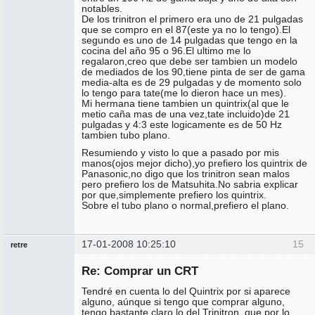
notables.
De los trinitron el primero era uno de 21 pulgadas
que se compro en el 87(este ya no lo tengo).El
segundo es uno de 14 pulgadas que tengo en la
cocina del año 95 o 96.El ultimo me lo
regalaron,creo que debe ser tambien un modelo
de mediados de los 90,tiene pinta de ser de gama
media-alta es de 29 pulgadas y de momento solo
lo tengo para tate(me lo dieron hace un mes).
Mi hermana tiene tambien un quintrix(al que le
metio caña mas de una vez,tate incluido)de 21
pulgadas y 4:3 este logicamente es de 50 Hz
tambien tubo plano.
Resumiendo y visto lo que a pasado por mis
manos(ojos mejor dicho),yo prefiero los quintrix de
Panasonic,no digo que los trinitron sean malos
pero prefiero los de Matsuhita.No sabria explicar
por que,simplemente prefiero los quintrix.
Sobre el tubo plano o normal,prefiero el plano.
17-01-2008 10:25:10
15
retre
Miembro
Re: Comprar un CRT
No
conectado
Tendré en cuenta lo del Quintrix por si aparece
alguno, aúnque si tengo que comprar alguno,
tengo bastante claro lo del Trinitron, que por lo