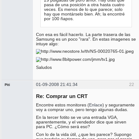
29 pulgadas de puro amor. Hay días que
pasa de una posición a otra hasta cuatro
veces. Es menos de lo que parece; solo
hay que montárselo bien. Ah; la encontré
por 100 ñapos.
Con esa es fácil hacerlo. La parte trasera de las
Samsung es un poco "rara". En estas imagenes se
intuye algo:
Saludos
01-09-2008 21:41:34
22
Piti
Miembro
Re: Comprar un CRT
No
conectado
Encontre estos monitores (
Enlace
) y seguramente
voy a comprar uno, pero tengo algunas dudas.
En la tercer fotito se ve una entrada VGA,
aparentemente, y el vendedor dice que sirven
para PC. ¿Cómo será eso?
Con lo de la vida útil, ¿que les parece? Supongo