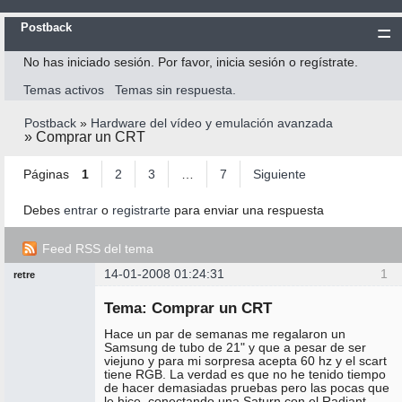
Postback
No has iniciado sesión.
Por favor, inicia sesión o regístrate.
Inicio
Temas activos
Temas sin respuesta.
Postback
Postback
»
Hardware del vídeo y emulación avanzada
Reglas
»
Comprar un CRT
Búsqueda
Páginas
1
2
3
…
7
Siguiente
Registrarte
Debes
entrar
o
registrarte
para enviar una respuesta
Entrar
Feed RSS del tema
14-01-2008 01:24:31
1
retre
Mensajes [ 1 al 25 de 170 ]
Miembro
Tema: Comprar un CRT
No
conectado
Hace un par de semanas me regalaron un
Samsung de tubo de 21" y que a pesar de ser
viejuno y para mi sorpresa acepta 60 hz y el scart
tiene RGB. La verdad es que no he tenido tiempo
de hacer demasiadas pruebas pero las pocas que
le hice, conectando una Saturn con el Radiant