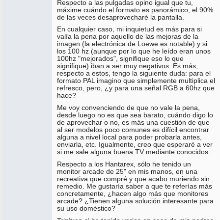
Respecto a las pulgadas opino igual que tu,
máxime cuándo el formato es panorámico, el 90%
de las veces desaprovecharé la pantalla.
En cualquier caso, mi inquietud es más para si
valía la pena por aquello de las mejoras de la
imagen (la electrónica de Loewe es notable) y si
los 100 hz (aunque por lo que he leído eran unos
100hz "mejorados", signifique eso lo que
signifique) iban a ser muy negativos. Es más,
respecto a estos, tengo la siguiente duda: para el
formato PAL imagino que simplemente multiplica el
refresco, pero, ¿y para una señal RGB a 60hz que
hace?
Me voy convenciendo de que no vale la pena,
desde luego no es que sea barato, cuándo digo lo
de aprovechar o no, es más una cuestión de que
al ser modelos poco comunes es difícil encontrar
alguna a nivel local para poder probarla antes,
enviarla, etc. Igualmente, creo que esperaré a ver
si me sale alguna buena TV mediante conocidos.
Respecto a los Hantarex, sólo he tenido un
monitor arcade de 25" en mis manos, en una
recreativa que compré y que acabo muriendo sin
remedio. Me gustaría saber a que te referías más
concretamente, ¿hacen algo más que monitores
arcade? ¿Tienen alguna solución interesante para
su uso doméstico?