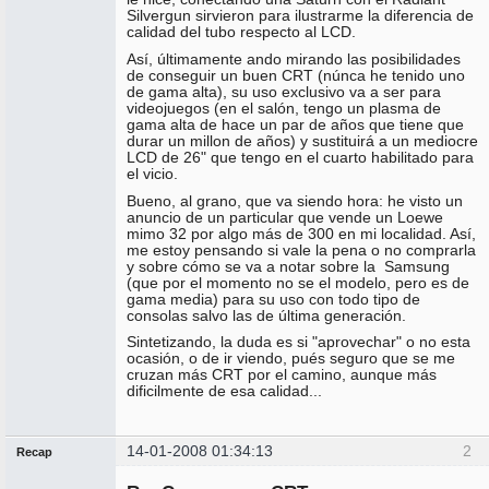
Silvergun sirvieron para ilustrarme la diferencia de
calidad del tubo respecto al LCD.
Así, últimamente ando mirando las posibilidades
de conseguir un buen CRT (núnca he tenido uno
de gama alta), su uso exclusivo va a ser para
videojuegos (en el salón, tengo un plasma de
gama alta de hace un par de años que tiene que
durar un millon de años) y sustituirá a un mediocre
LCD de 26" que tengo en el cuarto habilitado para
el vicio.
Bueno, al grano, que va siendo hora: he visto un
anuncio de un particular que vende un Loewe
mimo 32 por algo más de 300 en mi localidad. Así,
me estoy pensando si vale la pena o no comprarla
y sobre cómo se va a notar sobre la Samsung
(que por el momento no se el modelo, pero es de
gama media) para su uso con todo tipo de
consolas salvo las de última generación.
Sintetizando, la duda es si "aprovechar" o no esta
ocasión, o de ir viendo, pués seguro que se me
cruzan más CRT por el camino, aunque más
dificilmente de esa calidad...
14-01-2008 01:34:13
2
Recap
Administrador