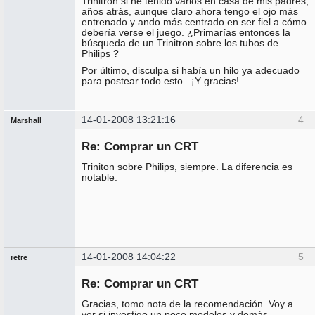
Trinitron si he tenido varios en casa de mis padres,
años atrás, aunque claro ahora tengo el ojo más
entrenado y ando más centrado en ser fiel a cómo
debería verse el juego. ¿Primarías entonces la
búsqueda de un Trinitron sobre los tubos de
Philips ?
Por último, disculpa si había un hilo ya adecuado
para postear todo esto...¡Y gracias!
14-01-2008 13:21:16
4
Marshall
Administrador
Re: Comprar un CRT
No
conectado
Triniton sobre Philips, siempre. La diferencia es
notable.
14-01-2008 14:04:22
5
retre
Miembro
Re: Comprar un CRT
No
conectado
Gracias, tomo nota de la recomendación. Voy a
ver si investigo un poco modelos y demás...