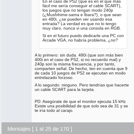
En el caso de PS2 (que es en el que más
fácil me sería conseguir el cable SCART),
los juegos que no tengan modo 240p
(¿Mushihime-sama e Ibara?), o que sean
en 480i, ¿se pueden ver usando esa
entrada? La verdad es que no lo tengo
muy claro, nunca vi una consola en RGB.
Si en el futuro puedo dedicarle una PC con
Arcade VGA, no habría problema, ¿no?
A lo primero: sin duda. 480i (que son más bien
400i en el caso de PS2, si no recuerdo mal) y
240p son la misma frecuencia, y por tanto,
comparten señal. De hecho, ten en cuenta que 9
de cada 10 juegos de PS2 se ejecutan en modo
entrelazado forzoso.
A lo segundo: ninguno. Pero tendrías que hacerte
un cable SCART para la tarjeta.
PD: Asegúrate de que el monitor ejecuta 15 kHz.
Existe una posibilidad de que solo sea de 31 y se
te iría todo al carajo.
Mensajes [ 1 al 25 de 170 ]