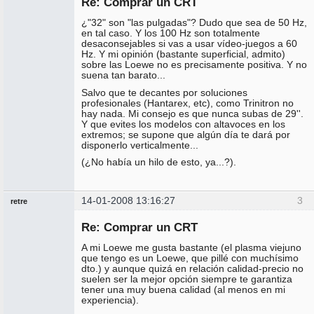
Re: Comprar un CRT
Conectado
¿"32" son "las pulgadas"? Dudo que sea de 50 Hz,
en tal caso. Y los 100 Hz son totalmente
desaconsejables si vas a usar vídeo-juegos a 60
Hz. Y mi opinión (bastante superficial, admito)
sobre las Loewe no es precisamente positiva. Y no
suena tan barato...
Salvo que te decantes por soluciones
profesionales (Hantarex, etc), como Trinitron no
hay nada. Mi consejo es que nunca subas de 29''.
Y que evites los modelos con altavoces en los
extremos; se supone que algún día te dará por
disponerlo verticalmente...
(¿No había un hilo de esto, ya...?).
14-01-2008 13:16:27
3
retre
Miembro
Re: Comprar un CRT
No
conectado
A mi Loewe me gusta bastante (el plasma viejuno
que tengo es un Loewe, que pillé con muchísimo
dto.) y aunque quizá en relación calidad-precio no
suelen ser la mejor opción siempre te garantiza
tener una muy buena calidad (al menos en mi
experiencia).