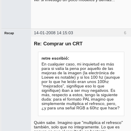
14-01-2008 14:15:03
6
Recap
Administrador
Re: Comprar un CRT
Conectado
retre escribió:
En cualquier caso, mi inquietud es más
para si valía la pena por aquello de las
mejoras de la imagen (la electrónica de
Loewe es notable) y si los 100 hz (aunque
por lo que he leído eran unos 100hz
"mejorados", signifique eso lo que
signifique) iban a ser muy negativos. Es
más, respecto a estos, tengo la siguiente
duda: para el formato PAL imagino que
simplemente multiplica el refresco, pero,
¿y para una señal RGB a 60hz que hace?
Quién sabe. Imagino que "multiplica el refresco"
también, solo que no íntegramente. Lo que es