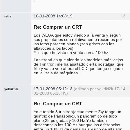
16-01-2008 14:08:19
13
retre
Miembro
Re: Comprar un CRT
No
conectado
Los WEGA que estoy viendo a la venta y según
sus propietarios son relativamente recientes por
las fotos parecen planos (son grises con los
altavoces a los lados).
Y los que he visto en venta son a 100 hz.
La verdad es que viendo los modelos más viejos
de Trinitron, me ha asaltado cierta nostalgia, que
frío y vacío veo ahora el LCD que tengo colgado
en la "sala de máquinas".
17-01-2008 05:12:18
(editado por yokriki2k 17-
14
yokriki2k
01-2008 05:16:49)
Miembro
Re: Comprar un CRT
No
conectado
Yo e tenido 3 trinitron(actualmente 2)y tengo un
quintrix de Panasonic,un panoramico de tubo
plano,28 pulgadas y 100 Hz.Yo tambien
desaconsejo los 100 Hz,aunque las diferencias
entre un 100 Hz de gama baja y uno de alta son