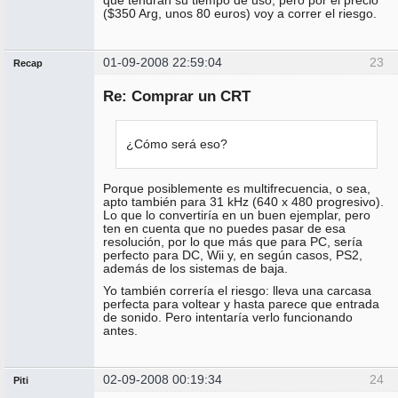
que tendrán su tiempo de uso, pero por el precio
($350 Arg, unos 80 euros) voy a correr el riesgo.
01-09-2008 22:59:04
23
Recap
Administrador
Re: Comprar un CRT
Conectado
¿Cómo será eso?
Porque posiblemente es multifrecuencia, o sea,
apto también para 31 kHz (640 x 480 progresivo).
Lo que lo convertiría en un buen ejemplar, pero
ten en cuenta que no puedes pasar de esa
resolución, por lo que más que para PC, sería
perfecto para DC, Wii y, en según casos, PS2,
además de los sistemas de baja.
Yo también correría el riesgo: lleva una carcasa
perfecta para voltear y hasta parece que entrada
de sonido. Pero intentaría verlo funcionando
antes.
02-09-2008 00:19:34
24
Piti
Miembro