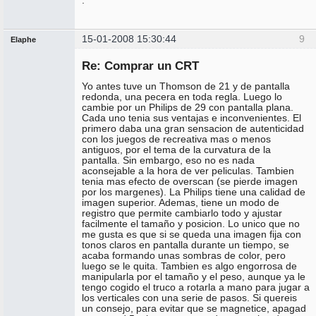
.
15-01-2008 15:30:44
9
Elaphe
Expulsado
Re: Comprar un CRT
No
conectado
Yo antes tuve un Thomson de 21 y de pantalla
redonda, una pecera en toda regla. Luego lo
cambie por un Philips de 29 con pantalla plana.
Cada uno tenia sus ventajas e inconvenientes. El
primero daba una gran sensacion de autenticidad
con los juegos de recreativa mas o menos
antiguos, por el tema de la curvatura de la
pantalla. Sin embargo, eso no es nada
aconsejable a la hora de ver peliculas. Tambien
tenia mas efecto de overscan (se pierde imagen
por los margenes). La Philips tiene una calidad de
imagen superior. Ademas, tiene un modo de
registro que permite cambiarlo todo y ajustar
facilmente el tamaño y posicion. Lo unico que no
me gusta es que si se queda una imagen fija con
tonos claros en pantalla durante un tiempo, se
acaba formando unas sombras de color, pero
luego se le quita. Tambien es algo engorrosa de
manipularla por el tamaño y el peso, aunque ya le
tengo cogido el truco a rotarla a mano para jugar a
los verticales con una serie de pasos. Si quereis
un consejo, para evitar que se magnetice, apagad