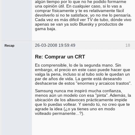
algún tiempo por lo que no he podido formarme
una opinión útil. En cualquier caso, si lo vas a
comprar físicamente y te es relativamente fácil
devolverlo si no te satisface, yo no me lo pensaría.
Cada vez es más dificil ver TV de tubo, dónde vivo
apenas se van ya solo Bluesky y productos de
gama baja.
26-03-2008 19:59:49
18
Recap
Administrador
Re: Comprar un CRT
Conectado
Es comprensible, lo de la segunda mano. Sin
embargo, el precio en este caso puede hacer que
valga la pena, incluso si al tubo solo le quedan un
par de años de vida. La gente está deseando
deshacerse de estos "enormes y arcaicos trastos".
Samsung nunca me inspiró mucha confianza,
menos aún un modelo con esa "pinta". Además, la
ubicación de los altavoces prácticamente impide
que lo puedas voltear. Y siendo tú, no creo que te
agrade la idea (¿o ya tienes uno en modo
volteado permanente...?).