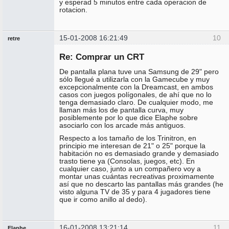
y esperad 5 minutos entre cada operacion de
rotacion.
15-01-2008 16:21:49
10
retre
Miembro
Re: Comprar un CRT
No
conectado
De pantalla plana tuve una Samsung de 29" pero
sólo llegué a utilizarla con la Gamecube y muy
excepcionalmente con la Dreamcast, en ambos
casos con juegos polígonales, de ahí que no lo
tenga demasiado claro. De cualquier modo, me
llaman más los de pantalla curva, muy
posiblemente por lo que dice Elaphe sobre
asociarlo con los arcade más antiguos.
Respecto a los tamaño de los Trinitron, en
principio me interesan de 21" o 25" porque la
habitación no es demasiado grande y demasiado
trasto tiene ya (Consolas, juegos, etc). En
cualquier caso, junto a un compañero voy a
montar unas cuántas recreativas proximamente
así que no descarto las pantallas más grandes (he
visto alguna TV de 35 y para 4 jugadores tiene
que ir como anillo al dedo).
16-01-2008 13:21:14
11
Elaphe