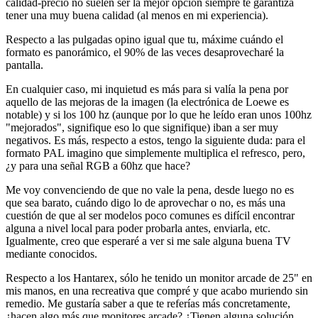
calidad-precio no suelen ser la mejor opción siempre te garantiza
tener una muy buena calidad (al menos en mi experiencia).
Respecto a las pulgadas opino igual que tu, máxime cuándo el
formato es panorámico, el 90% de las veces desaprovecharé la
pantalla.
En cualquier caso, mi inquietud es más para si valía la pena por
aquello de las mejoras de la imagen (la electrónica de Loewe es
notable) y si los 100 hz (aunque por lo que he leído eran unos 100hz
"mejorados", signifique eso lo que signifique) iban a ser muy
negativos. Es más, respecto a estos, tengo la siguiente duda: para el
formato PAL imagino que simplemente multiplica el refresco, pero,
¿y para una señal RGB a 60hz que hace?
Me voy convenciendo de que no vale la pena, desde luego no es
que sea barato, cuándo digo lo de aprovechar o no, es más una
cuestión de que al ser modelos poco comunes es difícil encontrar
alguna a nivel local para poder probarla antes, enviarla, etc.
Igualmente, creo que esperaré a ver si me sale alguna buena TV
mediante conocidos.
Respecto a los Hantarex, sólo he tenido un monitor arcade de 25" en
mis manos, en una recreativa que compré y que acabo muriendo sin
remedio. Me gustaría saber a que te referías más concretamente,
¿hacen algo más que monitores arcade? ¿Tienen alguna solución