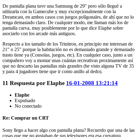
De pantalla plana tuve una Samsung de 29" pero sólo llegué a
utilizarla con la Gamecube y muy excepcionalmente con la
Dreamcast, en ambos casos con juegos polígonales, de ahí que no lo
tenga demasiado claro. De cualquier modo, me llaman más los de
pantalla curva, muy posiblemente por lo que dice Elaphe sobre
asociarlo con los arcade más antiguos.
Respecto a los tamaño de los Trinitron, en principio me interesan de
21" o 25" porque la habitación no es demasiado grande y demasiado
trasto tiene ya (Consolas, juegos, etc). En cualquier caso, junto a un
compañero voy a montar unas cuántas recreativas proximamente así
que no descarto las pantallas más grandes (he visto alguna TV de 35
y para 4 jugadores tiene que ir como anillo al dedo).
11
Respuesta por
Elaphe
16-01-2008 13:21:14
Elaphe
Expulsado
No conectado
Re: Comprar un CRT
Sony llego a hacer algo con pantalla plana? Recuerdo que una de las
cosas que me no gustaban de sus televisores era esa curvatura