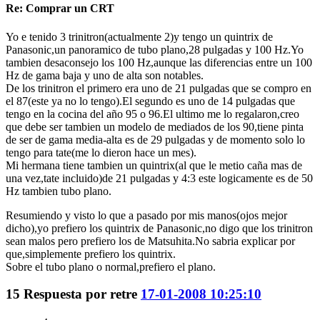
Re: Comprar un CRT
Yo e tenido 3 trinitron(actualmente 2)y tengo un quintrix de
Panasonic,un panoramico de tubo plano,28 pulgadas y 100 Hz.Yo
tambien desaconsejo los 100 Hz,aunque las diferencias entre un 100
Hz de gama baja y uno de alta son notables.
De los trinitron el primero era uno de 21 pulgadas que se compro en
el 87(este ya no lo tengo).El segundo es uno de 14 pulgadas que
tengo en la cocina del año 95 o 96.El ultimo me lo regalaron,creo
que debe ser tambien un modelo de mediados de los 90,tiene pinta
de ser de gama media-alta es de 29 pulgadas y de momento solo lo
tengo para tate(me lo dieron hace un mes).
Mi hermana tiene tambien un quintrix(al que le metio caña mas de
una vez,tate incluido)de 21 pulgadas y 4:3 este logicamente es de 50
Hz tambien tubo plano.
Resumiendo y visto lo que a pasado por mis manos(ojos mejor
dicho),yo prefiero los quintrix de Panasonic,no digo que los trinitron
sean malos pero prefiero los de Matsuhita.No sabria explicar por
que,simplemente prefiero los quintrix.
Sobre el tubo plano o normal,prefiero el plano.
15
Respuesta por
retre
17-01-2008 10:25:10