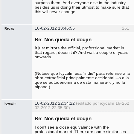
surpass them. And everyone else in the industry
besides us is doing their utmost to make sure that
this will never change.
16-02-2012 13:46:55
261
Recap
Administrador
Re: Nos queda el doujin.
No
conectado
It just mirrors the official, professional market in
that regard, doesn't it? And wait a couple of years
onwards.
(Nótese que Icycalm usa "indie" para referirse a la
obra extraoficial principalmente occidental --o a la
que se autodenomina de esta manera--, y no la
nipona.)
16-02-2012 22:34:22
(editado por icycalm 16-
262
icycalm
02-2012 22:35:30)
Miembro
Re: Nos queda el doujin.
No
conectado
I don't see a close equivalence with the
professional market. There are some similarities