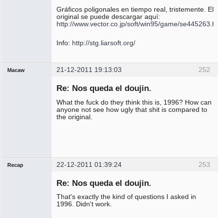
Gráficos poligonales en tiempo real, tristemente. El
original se puede descargar aquí:
http://www.vector.co.jp/soft/win95/game/se445263.h
Info:
http://stg.liarsoft.org/
21-12-2011 19:13:03
252
Macaw
Miembro
Re: Nos queda el doujin.
No
conectado
What the fuck do they think this is, 1996? How can
anyone not see how ugly that shit is compared to
the original.
22-12-2011 01:39:24
253
Recap
Administrador
Re: Nos queda el doujin.
No
conectado
That's exactly the kind of questions I asked in
1996. Didn't work.