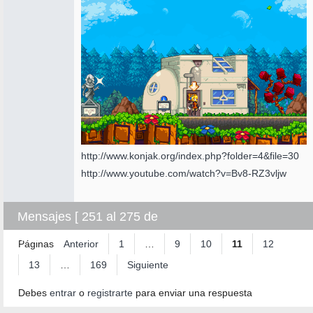
http://www.konjak.org/index.php?folder=4&file=30
http://www.youtube.com/watch?v=Bv8-RZ3vljw
Mensajes [ 251 al 275 de
4.223 ]
Páginas
Anterior
1
…
9
10
11
12
13
…
169
Siguiente
Debes
entrar
o
registrarte
para enviar una respuesta