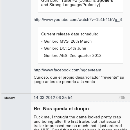
Gun Lord Trailer #2 [Contains
Spoilers
and Strong Language/Profanity]
http://www.youtube.com/watch?v=1b1h41hVg_8
Current release date schedule:
- Gunlord MVS: 26th March
- Gunlord DC: 14th June
- Gunlord AES: 2nd quarter 2012
http://www.facebook.com/ngdevteam
Curioso, que el propio desarrollador "reviente" su
juego antes de ponerlo a la venta.
14-03-2012 06:35:54
265
Macaw
Miembro
Re: Nos queda el doujin.
No
conectado
Fuck me, I thought the game looked pretty crap
and boring after the first trailer, but that second
trailer impressed me so much that I just ordered
the MVS. Good thing they delayed it, those graphic