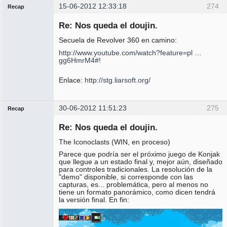
15-06-2012 12:33:18
274
Recap
Administrador
Re: Nos queda el doujin.
No
conectado
Secuela de Revolver 360 en camino:
http://www.youtube.com/watch?feature=pl …
gg6HmrM4#!
Enlace:
http://stg.liarsoft.org/
30-06-2012 11:51:23
275
Recap
Administrador
Re: Nos queda el doujin.
No
conectado
The Iconoclasts (WIN, en proceso)
Parece que podría ser el próximo juego de Konjak
que llegue a un estado final y, mejor aún, diseñado
para controles tradicionales. La resolución de la
"demo" disponible, si corresponde con las
capturas, es... problemática, pero al menos no
tiene un formato panorámico, como dicen tendrá
la versión final. En fin: