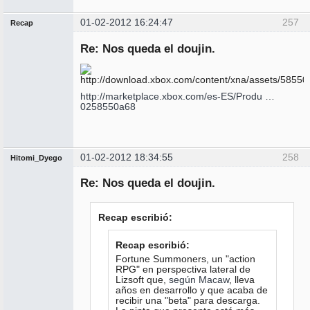
01-02-2012 16:24:47
257
Recap
Administrador
Re: Nos queda el doujin.
No
conectado
http://marketplace.xbox.com/es-ES/Produ …
0258550a68
01-02-2012 18:34:55
258
Hitomi_Dyego
Miembro
Re: Nos queda el doujin.
No
conectado
Recap escribió:
Recap escribió:
Fortune Summoners, un "action
RPG" en perspectiva lateral de
Lizsoft que,
según Macaw
, lleva
años en desarrollo y que acaba de
recibir una "beta" para descarga.