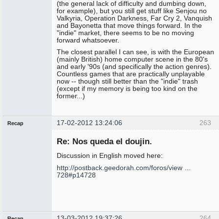
(the general lack of difficulty and dumbing down,
for example), but you still get stuff like Senjou no
Valkyria, Operation Darkness, Far Cry 2, Vanquish
and Bayonetta that move things forward. In the
"indie" market, there seems to be no moving
forward whatsoever.
The closest parallel I can see, is with the European
(mainly British) home computer scene in the 80's
and early '90s (and specifically the action genres).
Countless games that are practically unplayable
now -- though still better than the "indie" trash
(except if my memory is being too kind on the
former...)
17-02-2012 13:24:06
263
Recap
Administrador
Re: Nos queda el doujin.
No
conectado
Discussion in English moved here:
http://postback.geedorah.com/foros/view …
728#p14728
13-03-2012 19:37:26
264
Recap