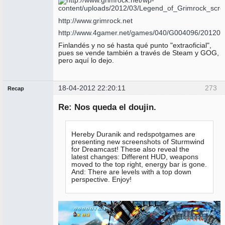
http://www.grimrock.net
http://www.4gamer.net/games/040/G004096/201204
Finlandés y no sé hasta qué punto "extraoficial",
pues se vende también a través de Steam y GOG,
pero aquí lo dejo.
18-04-2012 22:20:11
273
Recap
Administrador
Re: Nos queda el doujin.
No
conectado
Hereby Duranik and redspotgames are
presenting new screenshots of Sturmwind
for Dreamcast! These also reveal the
latest changes: Different HUD, weapons
moved to the top right, energy bar is gone.
And: There are levels with a top down
perspective. Enjoy!