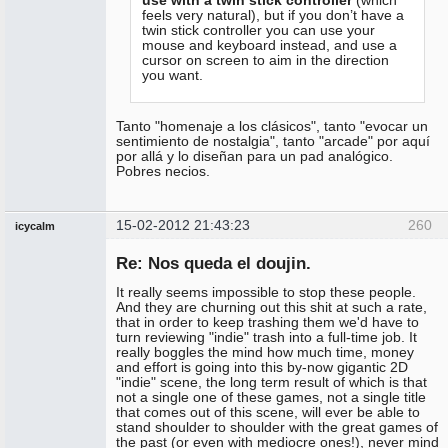
use with a twin stick controller
(which
feels very natural), but if you don’t have a
twin stick controller you can use your
mouse and keyboard instead, and use a
cursor on screen to aim in the direction
you want.
Tanto "homenaje a los clásicos", tanto "evocar un
sentimiento de nostalgia", tanto "arcade" por aquí
por allá y lo diseñan para un pad analógico.
Pobres necios.
15-02-2012 21:43:23
260
icycalm
Miembro
Re: Nos queda el doujin.
No
conectado
It really seems impossible to stop these people.
And they are churning out this shit at such a rate,
that in order to keep trashing them we'd have to
turn reviewing "indie" trash into a full-time job. It
really boggles the mind how much time, money
and effort is going into this by-now gigantic 2D
"indie" scene, the long term result of which is that
not a single one of these games, not a single title
that comes out of this scene, will ever be able to
stand shoulder to shoulder with the great games of
the past (or even with mediocre ones!), never mind