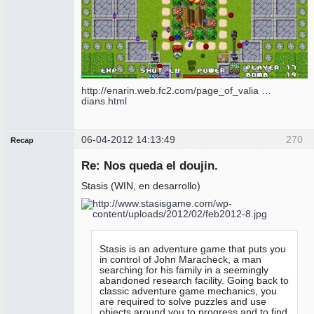
http://enarin.web.fc2.com/page_of_valia …
dians.html
06-04-2012 14:13:49
270
Recap
Administrador
Re: Nos queda el doujin.
No
conectado
Stasis (WIN, en desarrollo)
Stasis is an adventure game that puts you
in control of John Maracheck, a man
searching for his family in a seemingly
abandoned research facility. Going back to
classic adventure game mechanics, you
are required to solve puzzles and use
objects around you to progress and to find