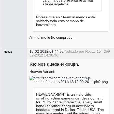
La pinta que presenta está más
allá de adjetivos:
Nótese que en Steam al menos está
saldado toda esta semana de
lanzamiento.
Al final me lo he comprado...
15-02-2012 01:44:22
(editado por Recap 15-
259
Recap
02-2012 14:30:36)
Administrador
Re: Nos queda el doujin.
No
conectado
Heaven Variant.
HEAVEN VARIANT is an indie side-
scrolling action game under development
for PC by Zanrai Interactive, a very small
band (or rather gang) of developers
headquartered in Dallas, Texas, USA. The
game is a modernized throwback to the