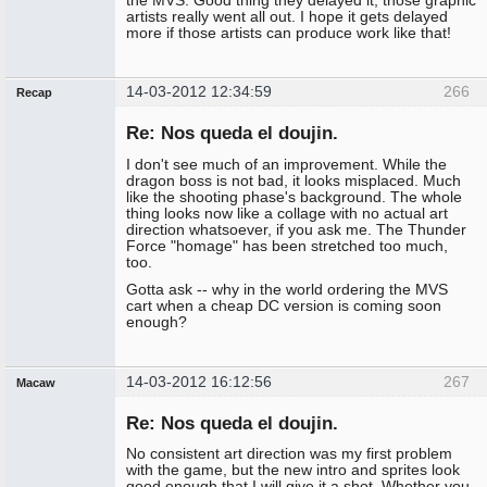
artists really went all out. I hope it gets delayed
more if those artists can produce work like that!
14-03-2012 12:34:59
266
Recap
Administrador
Re: Nos queda el doujin.
No
conectado
I don't see much of an improvement. While the
dragon boss is not bad, it looks misplaced. Much
like the shooting phase's background. The whole
thing looks now like a collage with no actual art
direction whatsoever, if you ask me. The Thunder
Force "homage" has been stretched too much,
too.
Gotta ask -- why in the world ordering the MVS
cart when a cheap DC version is coming soon
enough?
14-03-2012 16:12:56
267
Macaw
Miembro
Re: Nos queda el doujin.
No
conectado
No consistent art direction was my first problem
with the game, but the new intro and sprites look
good enough that I will give it a shot. Whether you