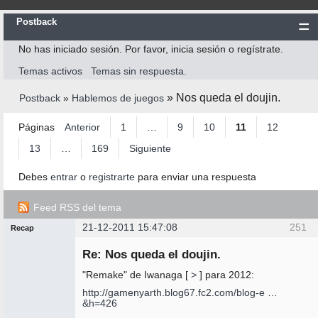
Postback
No has iniciado sesión.
Por favor, inicia sesión o regístrate.
Inicio
Temas activos
Temas sin respuesta.
Postback
»
Nos queda el doujin.
Postback
»
Hablemos de juegos
Reglas
Búsqueda
Páginas
Anterior
1
…
9
10
11
12
Registrarte
13
…
169
Siguiente
Entrar
Debes
entrar
o
registrarte
para enviar una respuesta
Feed RSS del tema
21-12-2011 15:47:08
251
Recap
Mensajes [ 251 al 275 de 4.223 ]
Administrador
Re: Nos queda el doujin.
No
conectado
"Remake" de Iwanaga [
>
] para 2012:
http://gamenyarth.blog67.fc2.com/blog-e …
&h=426