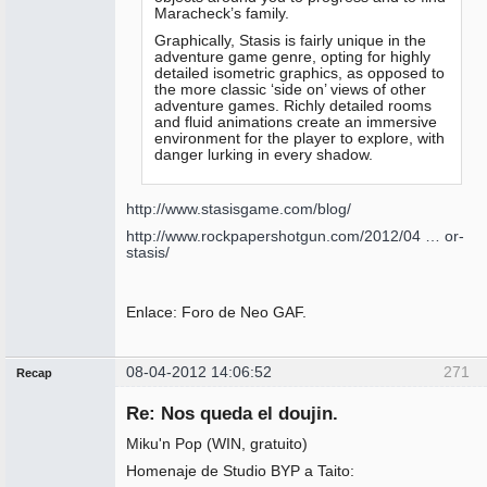
Maracheck’s family.
Graphically, Stasis is fairly unique in the
adventure game genre, opting for highly
detailed isometric graphics, as opposed to
the more classic ‘side on’ views of other
adventure games. Richly detailed rooms
and fluid animations create an immersive
environment for the player to explore, with
danger lurking in every shadow.
http://www.stasisgame.com/blog/
http://www.rockpapershotgun.com/2012/04 … or-
stasis/
Enlace: Foro de Neo GAF.
08-04-2012 14:06:52
271
Recap
Administrador
Re: Nos queda el doujin.
No
conectado
Miku'n Pop (WIN, gratuito)
Homenaje de Studio BYP a Taito: