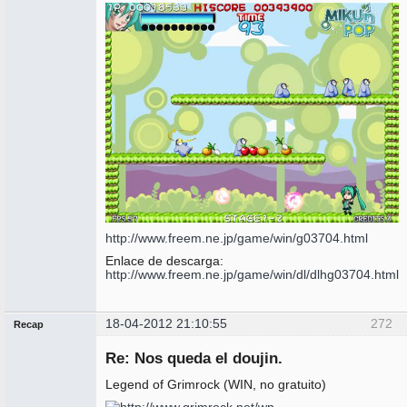
http://www.freem.ne.jp/game/win/g03704.html
Enlace de descarga:
http://www.freem.ne.jp/game/win/dl/dlhg03704.html
18-04-2012 21:10:55
272
Recap
Administrador
Re: Nos queda el doujin.
No
conectado
Legend of Grimrock (WIN, no gratuito)