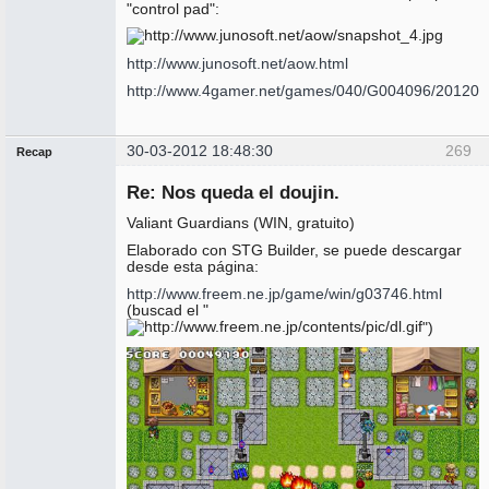
"control pad":
http://www.junosoft.net/aow.html
http://www.4gamer.net/games/040/G004096/201202
30-03-2012 18:48:30
269
Recap
Administrador
Re: Nos queda el doujin.
No
conectado
Valiant Guardians (WIN, gratuito)
Elaborado con STG Builder, se puede descargar
desde esta página:
http://www.freem.ne.jp/game/win/g03746.html
(buscad el "
")