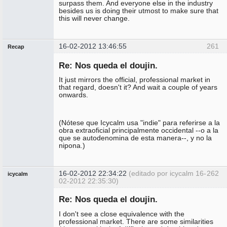
surpass them. And everyone else in the industry
besides us is doing their utmost to make sure that
this will never change.
16-02-2012 13:46:55
261
Recap
Administrador
Re: Nos queda el doujin.
No
conectado
It just mirrors the official, professional market in
that regard, doesn't it? And wait a couple of years
onwards.
(Nótese que Icycalm usa "indie" para referirse a la
obra extraoficial principalmente occidental --o a la
que se autodenomina de esta manera--, y no la
nipona.)
16-02-2012 22:34:22
(editado por icycalm 16-
262
icycalm
02-2012 22:35:30)
Miembro
Re: Nos queda el doujin.
No
conectado
I don't see a close equivalence with the
professional market. There are some similarities