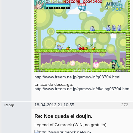
http://www.freem.ne.jp/game/win/g03704.html
Enlace de descarga:
http://www.freem.ne.jp/game/win/dl/dlhg03704.html
18-04-2012 21:10:55
272
Recap
Administrador
Re: Nos queda el doujin.
No
conectado
Legend of Grimrock (WIN, no gratuito)