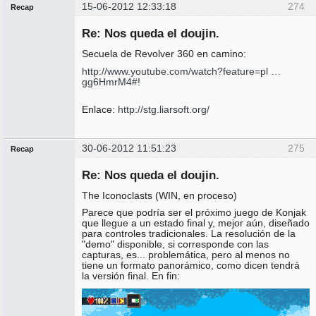
15-06-2012 12:33:18
274
Recap
Administrador
Re: Nos queda el doujin.
No
conectado
Secuela de Revolver 360 en camino:
http://www.youtube.com/watch?feature=pl …
gg6HmrM4#!
Enlace:
http://stg.liarsoft.org/
30-06-2012 11:51:23
275
Recap
Administrador
Re: Nos queda el doujin.
No
conectado
The Iconoclasts (WIN, en proceso)
Parece que podría ser el próximo juego de Konjak
que llegue a un estado final y, mejor aún, diseñado
para controles tradicionales. La resolución de la
"demo" disponible, si corresponde con las
capturas, es... problemática, pero al menos no
tiene un formato panorámico, como dicen tendrá
la versión final. En fin: