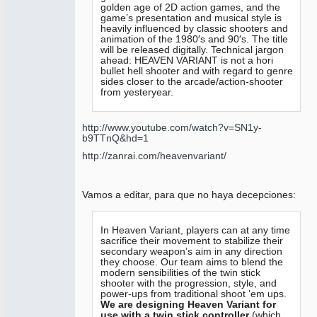
golden age of 2D action games, and the
game’s presentation and musical style is
heavily influenced by classic shooters and
animation of the 1980′s and 90′s. The title
will be released digitally. Technical jargon
ahead: HEAVEN VARIANT is not a hori
bullet hell shooter and with regard to genre
sides closer to the arcade/action-shooter
from yesteryear.
http://www.youtube.com/watch?v=SN1y-
b9TTnQ&hd=1
http://zanrai.com/heavenvariant/
Vamos a editar, para que no haya decepciones:
In Heaven Variant, players can at any time
sacrifice their movement to stabilize their
secondary weapon’s aim in any direction
they choose. Our team aims to blend the
modern sensibilities of the twin stick
shooter with the progression, style, and
power-ups from traditional shoot ‘em ups.
We are designing Heaven Variant for
use with a twin stick controller
(which