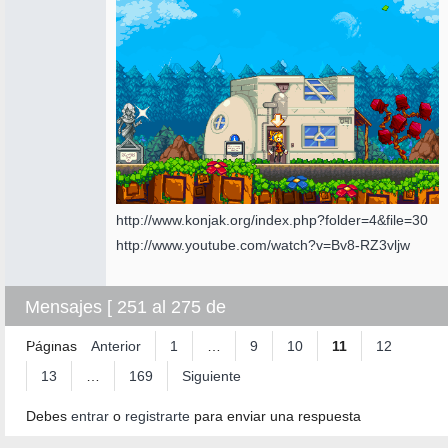
http://www.konjak.org/index.php?folder=4&file=30
http://www.youtube.com/watch?v=Bv8-RZ3vljw
Mensajes [ 251 al 275 de
4.225 ]
Páginas
Anterior
1
…
9
10
11
12
13
…
169
Siguiente
Debes
entrar
o
registrarte
para enviar una respuesta