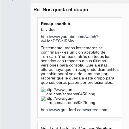
Administrador
Re: Nos queda el doujin.
No
conectado
Recap escribió:
El vídeo:
http://www.youtube.com/watch?
v=HohDEQpIRMw
Tristemente, todos los temores se
confirman -- es un clon absoluto de
Turrican. Y un paso atrás en todos los
sentidos con respecto a sus últimas
versiones para consola. Que a estas
alturas haya que ir recogiendo diamantitos
ya habla por sí solo de lo mucho por
recorrer que le queda a este grupo para
que sus obras pasen por profesionales.
http://www.gun-lord.com/screens.html
Gun Lord Trailer #2 [Contains
Spoilers