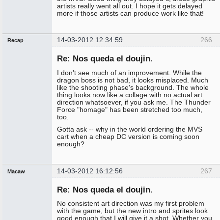
artists really went all out. I hope it gets delayed
more if those artists can produce work like that!
14-03-2012 12:34:59
266
Recap
Administrador
Re: Nos queda el doujin.
No
conectado
I don't see much of an improvement. While the
dragon boss is not bad, it looks misplaced. Much
like the shooting phase's background. The whole
thing looks now like a collage with no actual art
direction whatsoever, if you ask me. The Thunder
Force "homage" has been stretched too much,
too.
Gotta ask -- why in the world ordering the MVS
cart when a cheap DC version is coming soon
enough?
14-03-2012 16:12:56
267
Macaw
Miembro
Re: Nos queda el doujin.
No
conectado
No consistent art direction was my first problem
with the game, but the new intro and sprites look
good enough that I will give it a shot. Whether you