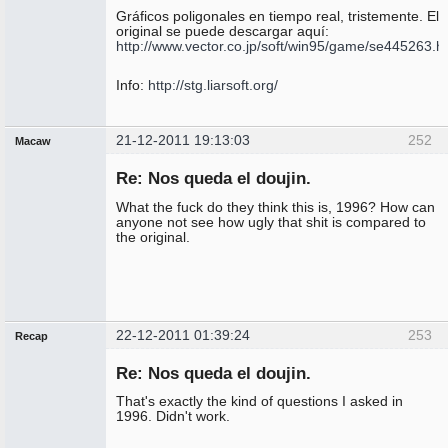
Gráficos poligonales en tiempo real, tristemente. El
original se puede descargar aquí:
http://www.vector.co.jp/soft/win95/game/se445263.h
Info:
http://stg.liarsoft.org/
21-12-2011 19:13:03
252
Macaw
Miembro
Re: Nos queda el doujin.
No
conectado
What the fuck do they think this is, 1996? How can
anyone not see how ugly that shit is compared to
the original.
22-12-2011 01:39:24
253
Recap
Administrador
Re: Nos queda el doujin.
No
conectado
That's exactly the kind of questions I asked in
1996. Didn't work.