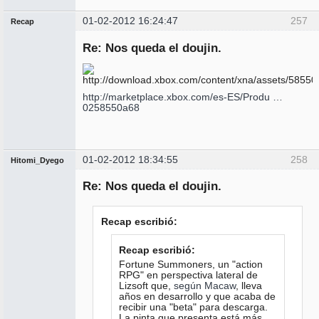
01-02-2012 16:24:47
257
Recap
Administrador
Re: Nos queda el doujin.
No
conectado
http://marketplace.xbox.com/es-ES/Produ …
0258550a68
01-02-2012 18:34:55
258
Hitomi_Dyego
Miembro
Re: Nos queda el doujin.
No
conectado
Recap escribió:
Recap escribió:
Fortune Summoners, un "action
RPG" en perspectiva lateral de
Lizsoft que,
según Macaw
, lleva
años en desarrollo y que acaba de
recibir una "beta" para descarga.
La pinta que presenta está más