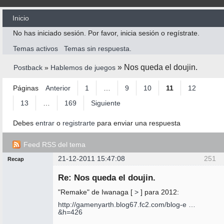
Inicio
No has iniciado sesión.
Por favor, inicia sesión o regístrate.
Temas activos
Temas sin respuesta.
»
Nos queda el doujin.
Postback
»
Hablemos de juegos
Páginas
Anterior
1
…
9
10
11
12
13
…
169
Siguiente
Debes
entrar
o
registrarte
para enviar una respuesta
Feed RSS del tema
21-12-2011 15:47:08
251
Recap
Mensajes [ 251 al 275 de 4.225 ]
Administrador
Re: Nos queda el doujin.
No
conectado
"Remake" de Iwanaga [
>
] para 2012:
http://gamenyarth.blog67.fc2.com/blog-e …
&h=426