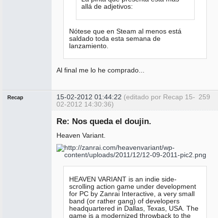
allá de adjetivos:
Nótese que en Steam al menos está
saldado toda esta semana de
lanzamiento.
Al final me lo he comprado...
15-02-2012 01:44:22
(editado por Recap 15-
259
Recap
02-2012 14:30:36)
Administrador
Re: Nos queda el doujin.
No
conectado
Heaven Variant.
HEAVEN VARIANT is an indie side-
scrolling action game under development
for PC by Zanrai Interactive, a very small
band (or rather gang) of developers
headquartered in Dallas, Texas, USA. The
game is a modernized throwback to the