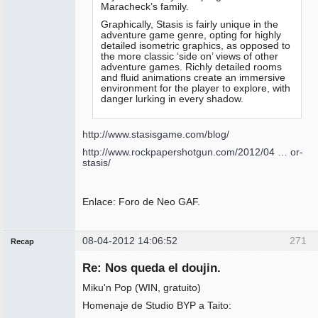
Maracheck’s family.
Graphically, Stasis is fairly unique in the
adventure game genre, opting for highly
detailed isometric graphics, as opposed to
the more classic ‘side on’ views of other
adventure games. Richly detailed rooms
and fluid animations create an immersive
environment for the player to explore, with
danger lurking in every shadow.
http://www.stasisgame.com/blog/
http://www.rockpapershotgun.com/2012/04 … or-
stasis/
Enlace: Foro de Neo GAF.
08-04-2012 14:06:52
271
Recap
Administrador
Re: Nos queda el doujin.
No
conectado
Miku'n Pop (WIN, gratuito)
Homenaje de Studio BYP a Taito: