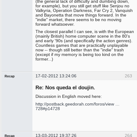
(the general lack of difficulty and dumbing down,
for example), but you still get stuff like Senjou no
Valkyria, Operation Darkness, Far Cry 2, Vanquish
and Bayonetta that move things forward. In the
"indie" market, there seems to be no moving
forward whatsoever.
The closest parallel I can see, is with the European
(mainly British) home computer scene in the 80's
and early '90s (and specifically the action genres).
Countless games that are practically unplayable
now -- though still better than the "indie" trash
(except if my memory is being too kind on the
former...)
17-02-2012 13:24:06
263
Recap
Administrador
Re: Nos queda el doujin.
No
conectado
Discussion in English moved here:
http://postback.geedorah.com/foros/view …
728#p14728
13-03-2012 19:37:26
264
Recap