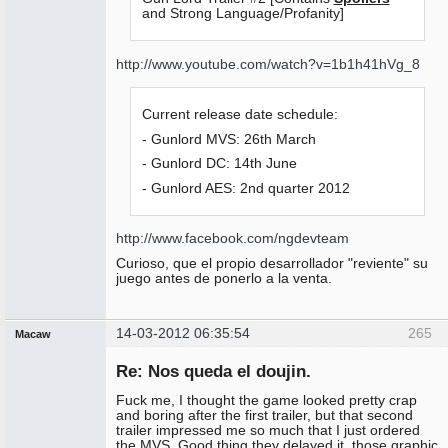
and Strong Language/Profanity]
http://www.youtube.com/watch?v=1b1h41hVg_8
Current release date schedule:
- Gunlord MVS: 26th March
- Gunlord DC: 14th June
- Gunlord AES: 2nd quarter 2012
http://www.facebook.com/ngdevteam
Curioso, que el propio desarrollador "reviente" su
juego antes de ponerlo a la venta.
14-03-2012 06:35:54
265
Macaw
Miembro
Re: Nos queda el doujin.
No
conectado
Fuck me, I thought the game looked pretty crap
and boring after the first trailer, but that second
trailer impressed me so much that I just ordered
the MVS. Good thing they delayed it, those graphic