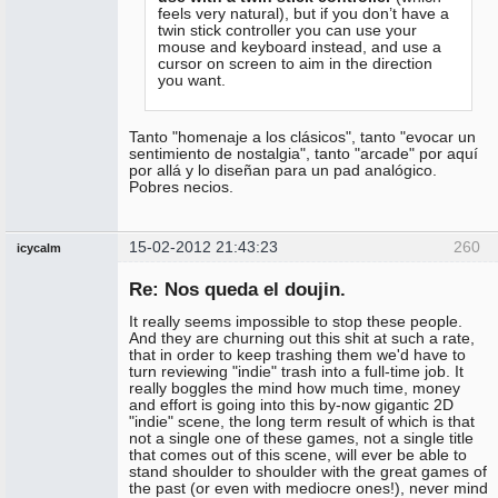
feels very natural), but if you don’t have a
twin stick controller you can use your
mouse and keyboard instead, and use a
cursor on screen to aim in the direction
you want.
Tanto "homenaje a los clásicos", tanto "evocar un
sentimiento de nostalgia", tanto "arcade" por aquí
por allá y lo diseñan para un pad analógico.
Pobres necios.
15-02-2012 21:43:23
260
icycalm
Miembro
Re: Nos queda el doujin.
No
conectado
It really seems impossible to stop these people.
And they are churning out this shit at such a rate,
that in order to keep trashing them we'd have to
turn reviewing "indie" trash into a full-time job. It
really boggles the mind how much time, money
and effort is going into this by-now gigantic 2D
"indie" scene, the long term result of which is that
not a single one of these games, not a single title
that comes out of this scene, will ever be able to
stand shoulder to shoulder with the great games of
the past (or even with mediocre ones!), never mind