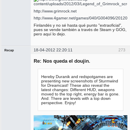
http://www.grimrock.net
http://www.4gamer.net/games/040/G004096/201204
Finlandés y no sé hasta qué punto "extraoficial",
pues se vende también a través de Steam y GOG,
pero aquí lo dejo.
18-04-2012 22:20:11
273
Recap
Administrador
Re: Nos queda el doujin.
No
conectado
Hereby Duranik and redspotgames are
presenting new screenshots of Sturmwind
for Dreamcast! These also reveal the
latest changes: Different HUD, weapons
moved to the top right, energy bar is gone.
And: There are levels with a top down
perspective. Enjoy!