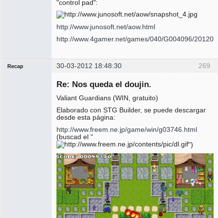
"control pad":
http://www.junosoft.net/aow.html
http://www.4gamer.net/games/040/G004096/201202
30-03-2012 18:48:30
269
Recap
Administrador
Re: Nos queda el doujin.
No
conectado
Valiant Guardians (WIN, gratuito)
Elaborado con STG Builder, se puede descargar
desde esta página:
http://www.freem.ne.jp/game/win/g03746.html
(buscad el "
")