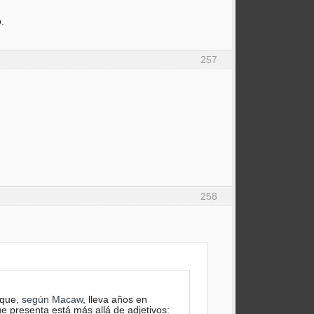
.
257
258
 que,
según Macaw
, lleva años en
ue presenta está más allá de adjetivos: