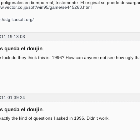
 poligonales en tiempo real, tristemente. El original se puede descarga
ww.vector.co.jp/soft/win95/game/se445263.html
://stg.liarsoft.org/
011 19:13:03
s queda el doujin.
 fuck do they think this is, 1996? How can anyone not see how ugly that
011 01:39:24
s queda el doujin.
xactly the kind of questions I asked in 1996. Didn't work.