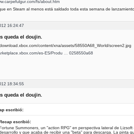
ww.carpefulgur.com/fs/about.htm
que en Steam al menos está saldado toda esta semana de lanzamiento
012 16:24:47
s queda el doujin.
marketplace.xbox.com/es-ES/Produ … 0258550a68
012 18:34:55
s queda el doujin.
ap escribió:
Recap escribió:
Fortune Summoners, un "action RPG" en perspectiva lateral de Lizsoft
desarrollo y que acaba de recibir una "beta" para descarga. La pinta q