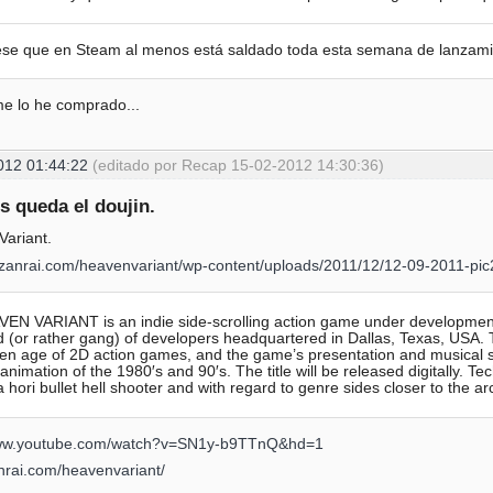
se que en Steam al menos está saldado toda esta semana de lanzami
 me lo he comprado...
012 01:44:22
(editado por Recap 15-02-2012 14:30:36)
s queda el doujin.
ariant.
EN VARIANT is an indie side-scrolling action game under development f
 (or rather gang) of developers headquartered in Dallas, Texas, USA.
en age of 2D action games, and the game’s presentation and musical sty
animation of the 1980′s and 90′s. The title will be released digitally.
a hori bullet hell shooter and with regard to genre sides closer to the a
www.youtube.com/watch?v=SN1y-b9TTnQ&hd=1
anrai.com/heavenvariant/