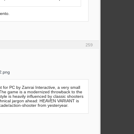
ento.
259
or PC by Zanrai Interactive, a very small
 The game is a modernized throwback to the
le is heavily influenced by classic shooters
 Technical jargon ahead: HEAVEN VARIANT is
rcade/action-shooter from yesteryear.