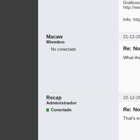
Gráficos
http://w
Info:
http
Macaw
21-12-2
Miembro
Re: No
No conectado
What the
Recap
22-12-2
Administrador
Re: No
Conectado
That's e