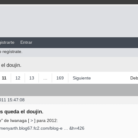
istrarte
Entrar
o regístrate.
el doujin.
11
12
13
…
169
Siguiente
De
011 15:47:08
s queda el doujin.
" de Iwanaga [
>
] para 2012:
gamenyarth.blog67.fc2.com/blog-e … &h=426