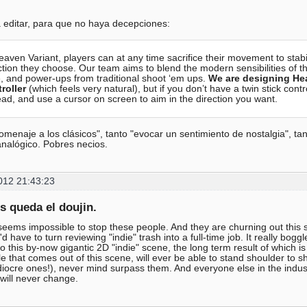
editar, para que no haya decepciones:
eaven Variant, players can at any time sacrifice their movement to stab
ction they choose. Our team aims to blend the modern sensibilities of th
e, and power-ups from traditional shoot ‘em ups.
We are designing Heav
roller
(which feels very natural), but if you don’t have a twin stick co
ead, and use a cursor on screen to aim in the direction you want.
omenaje a los clásicos", tanto "evocar un sentimiento de nostalgia", tan
nalógico. Pobres necios.
012 21:43:23
s queda el doujin.
y seems impossible to stop these people. And they are churning out this sh
d have to turn reviewing "indie" trash into a full-time job. It really bo
to this by-now gigantic 2D "indie" scene, the long term result of which i
itle that comes out of this scene, will ever be able to stand shoulder to
iocre ones!), never mind surpass them. And everyone else in the indust
 will never change.