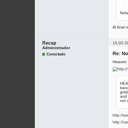
Nóte
Al final
Recap
15-02-2
Administrador
Re: No
Conectado
Heaven V
HEAV
band
gold
and 
not 
http://
http://z