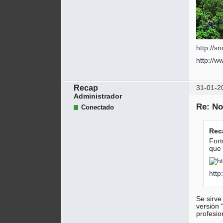
http://s
http://
Recap
31-01-2
Administrador
Re: No
Conectado
Rec
Fort
que 
http:
Se sirve
versión 
profesio