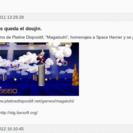
011 13:29:28
s queda el doujin.
mo de Platine Dispositif, "Magatsuhi", homenajea a Space Harrier y se
ww.platinedispositif.net/games/magatuhi/
http://stg.liarsoft.org/
012 16:10:45