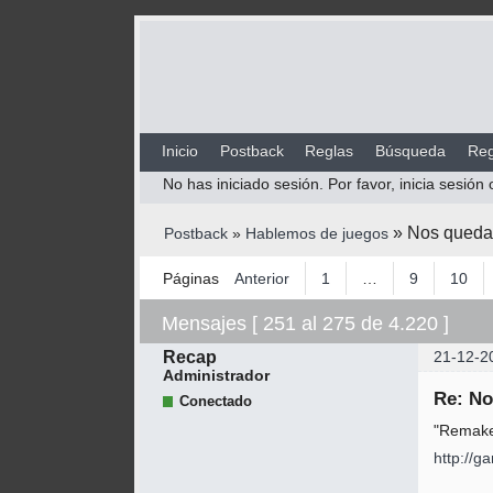
Inicio
Postback
Reglas
Búsqueda
Reg
No has iniciado sesión.
Por favor, inicia sesión 
»
Nos queda 
Postback
»
Hablemos de juegos
Páginas
Anterior
1
…
9
10
Mensajes [ 251 al 275 de 4.220 ]
Recap
21-12-2
Administrador
Re: No
Conectado
"Remake
http://