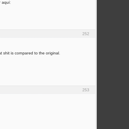
r aquí:
252
 shit is compared to the original.
253