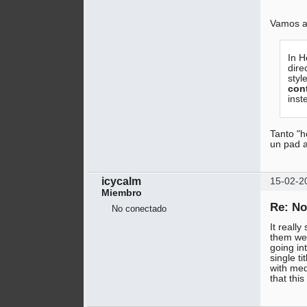
Vamos a 
In H
dire
styl
cont
inst
Tanto "h
un pad a
icycalm
15-02-2
Miembro
Re: No
No conectado
It reall
them we'
going in
single t
with med
that this