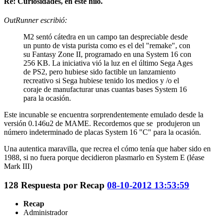
Re: Curiosidades, en este hilo.
OutRunner escribió:
M2 sentó cátedra en un campo tan despreciable desde
un punto de vista purista como es el del "remake", con
su Fantasy Zone II, programado en una System 16 con
256 KB. La iniciativa vió la luz en el último Sega Ages
de PS2, pero hubiese sido factible un lanzamiento
recreativo si Sega hubiese tenido los medios y /o el
coraje de manufacturar unas cuantas bases System 16
para la ocasión.
Este incunable se encuentra sorprendentemente emulado desde la
versión 0.146u2 de MAME. Recordemos que se produjeron un
número indeterminado de placas System 16 "C" para la ocasión.
Una autentica maravilla, que recrea el cómo tenía que haber sido en
1988, si no fuera porque decidieron plasmarlo en System E (léase
Mark III)
128
Respuesta por
Recap
08-10-2012 13:53:59
Recap
Administrador