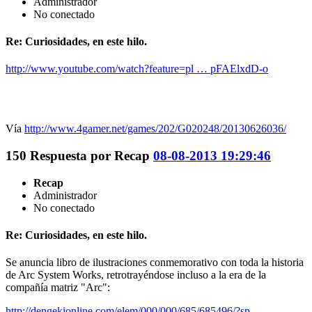
Administrador
No conectado
Re: Curiosidades, en este hilo.
http://www.youtube.com/watch?feature=pl … pFAElxdD-o
Vía
http://www.4gamer.net/games/202/G020248/20130626036/
150
Respuesta por
Recap
08-08-2013 19:29:46
Recap
Administrador
No conectado
Re: Curiosidades, en este hilo.
Se anuncia libro de ilustraciones conmemorativo con toda la historia
de Arc System Works, retrotrayéndose incluso a la era de la
compañía matriz "Arc":
http://dengekionline.com/elem/000/000/685/685496/?sp