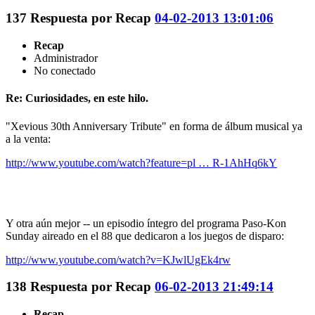
137
Respuesta por
Recap
04-02-2013 13:01:06
Recap
Administrador
No conectado
Re: Curiosidades, en este hilo.
"Xevious 30th Anniversary Tribute" en forma de álbum musical ya
a la venta:
http://www.youtube.com/watch?feature=pl … R-1AhHq6kY
Y otra aún mejor -- un episodio íntegro del programa Paso-Kon
Sunday aireado en el 88 que dedicaron a los juegos de disparo:
http://www.youtube.com/watch?v=KJwlUgEk4rw
138
Respuesta por
Recap
06-02-2013 21:49:14
Recap