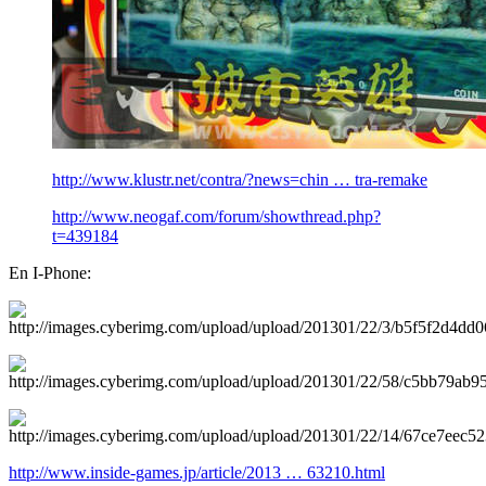
http://www.klustr.net/contra/?news=chin … tra-remake
http://www.neogaf.com/forum/showthread.php?
t=439184
En I-Phone:
http://www.inside-games.jp/article/2013 … 63210.html