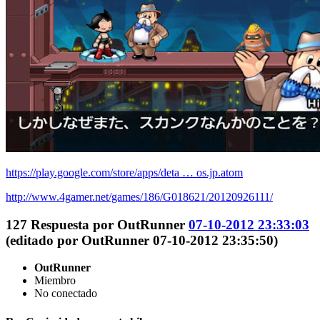
https://play.google.com/store/apps/deta … os.jp.atom
http://www.4gamer.net/games/186/G018621/20120926111/
127
Respuesta por
OutRunner
07-10-2012 23:33:03
(editado por OutRunner 07-10-2012 23:35:50)
OutRunner
Miembro
No conectado