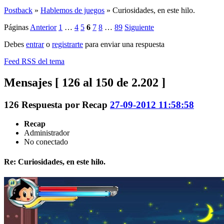
Postback
»
Hablemos de juegos
»
Curiosidades, en este hilo.
Páginas
Anterior
1
…
4
5
6
7
8
…
89
Siguiente
Debes
entrar
o
registrarte
para enviar una respuesta
Feed RSS del tema
Mensajes [ 126 al 150 de 2.202 ]
126
Respuesta por
Recap
27-09-2012 11:58:58
Recap
Administrador
No conectado
Re: Curiosidades, en este hilo.