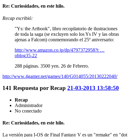
Re: Curiosidades, en este hilo.
Recap escribió:
"Ys: the Artbook", libro recopilatorio de ilustraciones
de toda la saga (se excluyen solo los Ys IV y las obras
ajenas a Falcom) conmemorando el 25º aniversario:
http://www.amazon.co.jp/dp/4797372958?t …
oblog35-22
288 páginas. 3500 yen. 26 de Febrero.
http://www.4gamer.net/games/140/G014055/20130222040/
141
Respuesta por
Recap
21-03-2013 13:58:50
Recap
Administrador
No conectado
Re: Curiosidades, en este hilo.
La versión para I-OS de Final Fantasy V es un "remake" en "dot