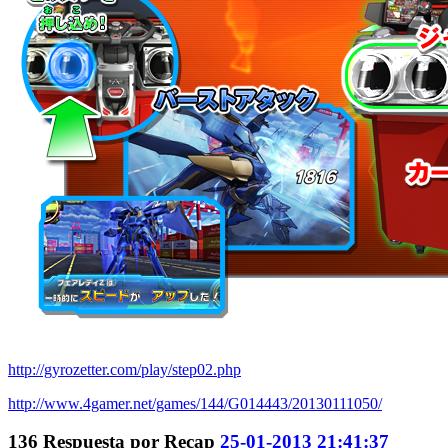
http://gyrozetter.com/play/step02.php
http://www.4gamer.net/games/144/G014443/20130111050/
136
Respuesta por
Recap
25-01-2013 21:41:37