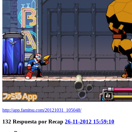
http://app.famitsu.com/20121031_105048/
132
Respuesta por
Recap
26-11-2012 15:59:10