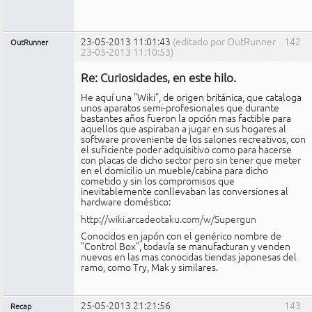
23-05-2013 11:01:43
(editado por OutRunner
142
OutRunner
23-05-2013 11:10:53)
Miembro
Re: Curiosidades, en este hilo.
No
conectado
He aquí una "Wiki", de origen británica, que cataloga
unos aparatos semi-profesionales que durante
bastantes años fueron la opción mas factible para
aquellos que aspiraban a jugar en sus hogares al
software proveniente de los salones recreativos, con
el suficiente poder adquisitivo como para hacerse
con placas de dicho sector pero sin tener que meter
en el domicilio un mueble/cabina para dicho
cometido y sin los compromisos que
inevitablemente conllevaban las conversiones al
hardware doméstico:
http://wiki.arcadeotaku.com/w/Supergun
Conocidos en japón con el genérico nombre de
"Control Box", todavía se manufacturan y venden
nuevos en las mas conocidas tiendas japonesas del
ramo, como Try, Mak y similares.
25-05-2013 21:21:56
143
Recap