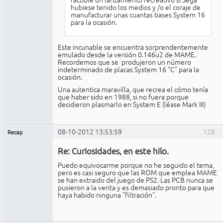
hubiese tenido los medios y /o el coraje de
manufacturar unas cuantas bases System 16
para la ocasión.
Este incunable se encuentra sorprendentemente
emulado desde la versión 0.146u2 de MAME.
Recordemos que se produjeron un número
indeterminado de placas System 16 "C" para la
ocasión.
Una autentica maravilla, que recrea el cómo tenía
que haber sido en 1988, si no fuera porque
decidieron plasmarlo en System E (léase Mark III)
08-10-2012 13:53:59
128
Recap
Administrador
Re: Curiosidades, en este hilo.
No
conectado
Puedo equivocarme porque no he seguido el tema,
pero es casi seguro que las ROM que emplea MAME
se han extraido del juego de PS2. Las PCB nunca se
pusieron a la venta y es demasiado pronto para que
haya habido ninguna "filtración".