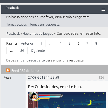
Postback
No has iniciado sesión.
Por favor, inicia sesión o regístrate.
Inicio
Temas activos
Temas sin respuesta.
Postback
»
Curiosidades, en este hilo.
Postback
»
Hablemos de juegos
Reglas
Búsqueda
Páginas
Anterior
1
…
4
5
6
7
8
Registrarte
…
89
Siguiente
Entrar
Debes
entrar
o
registrarte
para enviar una respuesta
Feed RSS del tema
27-09-2012 11:58:58
126
Recap
Mensajes [ 126 al 150 de 2.203 ]
Administrador
Re: Curiosidades, en este hilo.
No
conectado