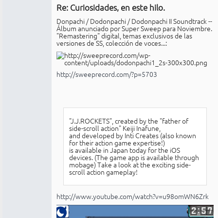
Re: Curiosidades, en este hilo.
No
conectado
Donpachi / Dodonpachi / Dodonpachi II Soundtrack --
Álbum anunciado por Super Sweep para Noviembre.
"Remastering" digital, temas exclusivos de las
versiones de SS, colección de voces...:
http://sweeprecord.com/?p=5703
"J.J.ROCKETS", created by the "father of
side-scroll action" Keiji Inafune,
and developed by Inti Creates (also known
for their action game expertise!)
is available in Japan today for the iOS
devices. (The game app is available through
mobage) Take a look at the exciting side-
scroll action gameplay!
http://www.youtube.com/watch?v=u98omWN6Zrk