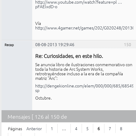
http://www.youtube.com/watch?feature=pl …
pFAElxdD-o
Vía
http://www.4gamer.net/games/202/G020248/20130
08-08-2013 19:29:46
150
Recap
Administrador
Re: Curiosidades, en este hilo.
No
conectado
Se anuncia libro de ilustraciones conmemorativo con
toda la historia de Arc System Works,
retrotrayéndose incluso a la era de la compañía
matriz "Arc":
http://dengekionline.com/elem/000/000/685/685496
sp
Octubre.
Mensajes [ 126 al 150 de
2.203 ]
Páginas
Anterior
1
…
4
5
6
7
8