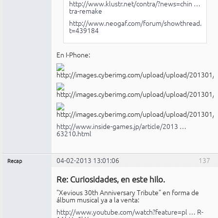
http://www.klustr.net/contra/?news=chin …
tra-remake
http://www.neogaf.com/forum/showthread.php?
t=439184
En I-Phone:
http://www.inside-games.jp/article/2013 …
63210.html
04-02-2013 13:01:06
137
Recap
Administrador
Re: Curiosidades, en este hilo.
No
conectado
"Xevious 30th Anniversary Tribute" en forma de
álbum musical ya a la venta:
http://www.youtube.com/watch?feature=pl … R-