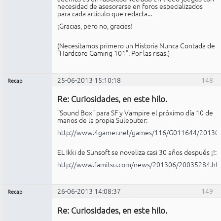
necesidad de asesorarse en foros especializados
para cada artículo que redacta...
¡Gracias, pero no, gracias!
(Necesitamos primero un Historia Nunca Contada de
"Hardcore Gaming 101". Por las risas.)
25-06-2013 15:10:18
148
Recap
Administrador
Re: Curiosidades, en este hilo.
No
conectado
"Sound Box" para SF y Vampire el próximo día 10 de
manos de la propia Suleputer:
http://www.4gamer.net/games/116/G011644/20130
EL Ikki de Sunsoft se noveliza casi 30 años después ¡!:
http://www.famitsu.com/news/201306/20035284.ht
26-06-2013 14:08:37
149
Recap
Administrador
Re: Curiosidades, en este hilo.
No
conectado