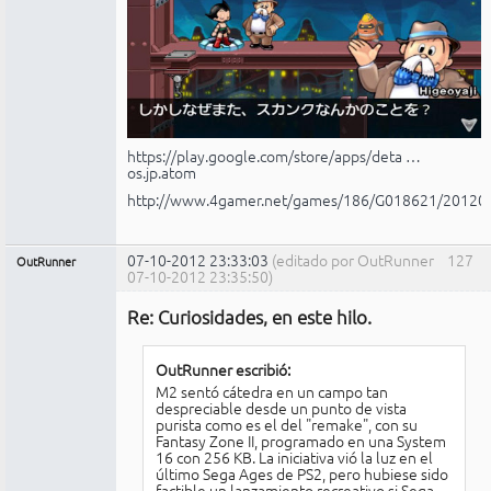
https://play.google.com/store/apps/deta …
os.jp.atom
http://www.4gamer.net/games/186/G018621/20120
07-10-2012 23:33:03
(editado por OutRunner
127
OutRunner
07-10-2012 23:35:50)
Miembro
Re: Curiosidades, en este hilo.
No
conectado
OutRunner escribió:
M2 sentó cátedra en un campo tan
despreciable desde un punto de vista
purista como es el del "remake", con su
Fantasy Zone II, programado en una System
16 con 256 KB. La iniciativa vió la luz en el
último Sega Ages de PS2, pero hubiese sido
factible un lanzamiento recreativo si Sega