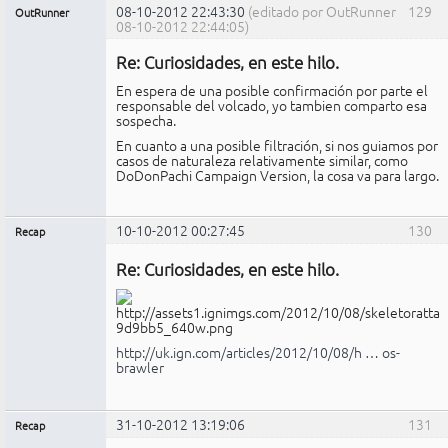
08-10-2012 22:43:30
(editado por OutRunner
129
OutRunner
08-10-2012 22:44:05)
Miembro
Re: Curiosidades, en este hilo.
No
conectado
En espera de una posible confirmación por parte el
responsable del volcado, yo tambien comparto esa
sospecha.
En cuanto a una posible filtración, si nos guiamos por
casos de naturaleza relativamente similar, como
DoDonPachi Campaign Version, la cosa va para largo.
10-10-2012 00:27:45
130
Recap
Administrador
Re: Curiosidades, en este hilo.
No
conectado
http://uk.ign.com/articles/2012/10/08/h … os-
brawler
31-10-2012 13:19:06
131
Recap
Administrador