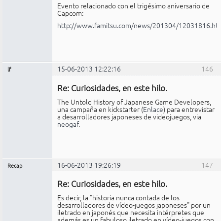
Evento relacionado con el trigésimo aniversario de
Capcom:
http://www.famitsu.com/news/201304/12031816.ht
15-06-2013 12:22:16
146
lf
Miembro
Re: Curiosidades, en este hilo.
No
conectado
The Untold History of Japanese Game Developers,
una campaña en kickstarter (
Enlace
) para entrevistar
a desarrolladores japoneses de videojuegos, via
neogaf
.
16-06-2013 19:26:19
147
Recap
Administrador
Re: Curiosidades, en este hilo.
No
conectado
Es decir, la "historia nunca contada de los
desarrolladores de vídeo-juegos japoneses" por un
iletrado en japonés que necesita intérpretes que
además es un fabuloso iletrado en vídeo-juegos con