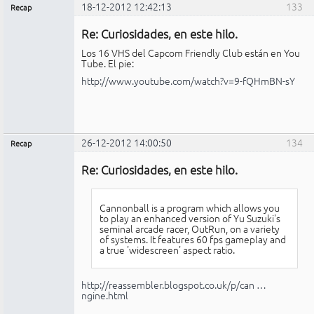
18-12-2012 12:42:13
133
Recap
Administrador
Re: Curiosidades, en este hilo.
No
conectado
Los 16 VHS del Capcom Friendly Club están en You
Tube. El pie:
http://www.youtube.com/watch?v=9-fQHmBN-sY
26-12-2012 14:00:50
134
Recap
Administrador
Re: Curiosidades, en este hilo.
No
conectado
Cannonball is a program which allows you
to play an enhanced version of Yu Suzuki's
seminal arcade racer, OutRun, on a variety
of systems. It features 60 fps gameplay and
a true 'widescreen' aspect ratio.
http://reassembler.blogspot.co.uk/p/can …
ngine.html