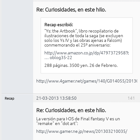
Administrador
Re: Curiosidades, en este hilo.
No
conectado
Recap escribió:
"Ys: the Artbook", libro recopilatorio de
ilustraciones de toda la saga (se excluyen
solo los Ys IV y las obras ajenas a Falcom)
conmemorando el 25º aniversario:
http://www.amazon.co.jp/dp/4797372958?t
… oblog35-22
288 páginas. 3500 yen. 26 de Febrero.
http://www.4gamer.net/games/140/G014055/20130
21-03-2013 13:58:50
141
Recap
Administrador
Re: Curiosidades, en este hilo.
No
conectado
La versión para I-OS de Final Fantasy V es un
"remake" en "dot art":
http://www.gamer.ne.jp/news/201303210035/