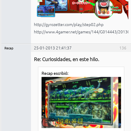
http://gyrozetter.com/play/step02.php
http://www.4gamer.net/games/144/G014443/20130
25-01-2013 21:41:37
136
Recap
Administrador
Re: Curiosidades, en este hilo.
No
conectado
Recap escribió: