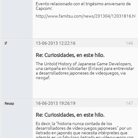
Evento relacionado con el trigésimo aniversario de
Capcom:
http://www.famitsu.com/news/201304/12031816.ht
15-06-2013 12:22:16
146
lf
Miembro
Re: Curiosidades, en este hilo.
No
conectado
The Untold History of Japanese Game Developers,
una campaña en kickstarter (
Enlace
) para entrevistar
a desarrolladores japoneses de videojuegos, via
neogaf
.
16-06-2013 19:26:19
147
Recap
Administrador
Re: Curiosidades, en este hilo.
No
conectado
Es decir, la "historia nunca contada de los
desarrolladores de vídeo-juegos japoneses" por un
iletrado en japonés que necesita intérpretes que
además es un fabuloso iletrado en vídeo-juegos con