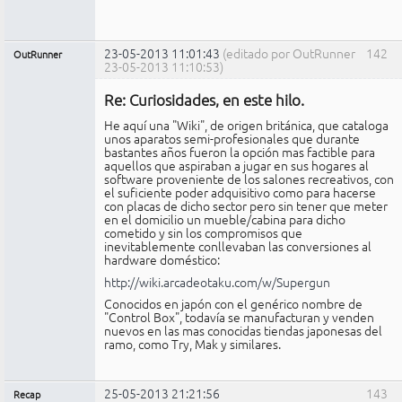
23-05-2013 11:01:43
(editado por OutRunner
142
OutRunner
23-05-2013 11:10:53)
Miembro
Re: Curiosidades, en este hilo.
No
conectado
He aquí una "Wiki", de origen británica, que cataloga
unos aparatos semi-profesionales que durante
bastantes años fueron la opción mas factible para
aquellos que aspiraban a jugar en sus hogares al
software proveniente de los salones recreativos, con
el suficiente poder adquisitivo como para hacerse
con placas de dicho sector pero sin tener que meter
en el domicilio un mueble/cabina para dicho
cometido y sin los compromisos que
inevitablemente conllevaban las conversiones al
hardware doméstico:
http://wiki.arcadeotaku.com/w/Supergun
Conocidos en japón con el genérico nombre de
"Control Box", todavía se manufacturan y venden
nuevos en las mas conocidas tiendas japonesas del
ramo, como Try, Mak y similares.
25-05-2013 21:21:56
143
Recap