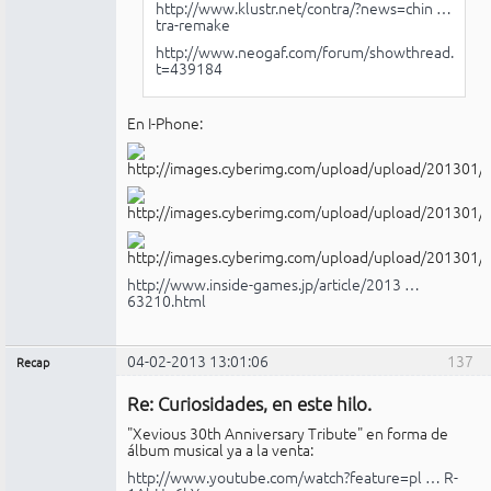
http://www.klustr.net/contra/?news=chin …
tra-remake
http://www.neogaf.com/forum/showthread.php?
t=439184
En I-Phone:
http://www.inside-games.jp/article/2013 …
63210.html
04-02-2013 13:01:06
137
Recap
Administrador
Re: Curiosidades, en este hilo.
No
conectado
"Xevious 30th Anniversary Tribute" en forma de
álbum musical ya a la venta:
http://www.youtube.com/watch?feature=pl … R-