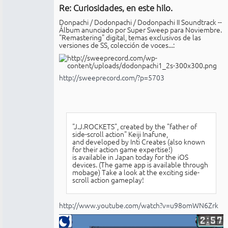
Re: Curiosidades, en este hilo.
No
conectado
Donpachi / Dodonpachi / Dodonpachi II Soundtrack --
Álbum anunciado por Super Sweep para Noviembre.
"Remastering" digital, temas exclusivos de las
versiones de SS, colección de voces...:
http://sweeprecord.com/?p=5703
"J.J.ROCKETS", created by the "father of
side-scroll action" Keiji Inafune,
and developed by Inti Creates (also known
for their action game expertise!)
is available in Japan today for the iOS
devices. (The game app is available through
mobage) Take a look at the exciting side-
scroll action gameplay!
http://www.youtube.com/watch?v=u98omWN6Zrk