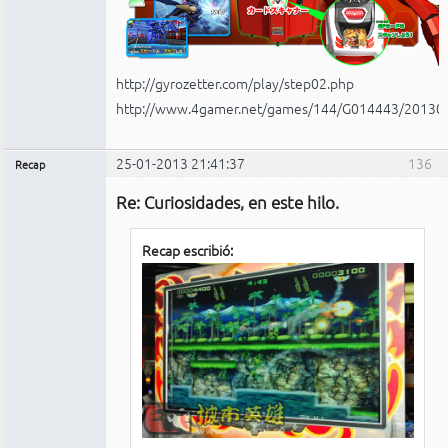
http://gyrozetter.com/play/step02.php
http://www.4gamer.net/games/144/G014443/20130
25-01-2013 21:41:37
136
Recap
Administrador
Re: Curiosidades, en este hilo.
No
conectado
Recap escribió: