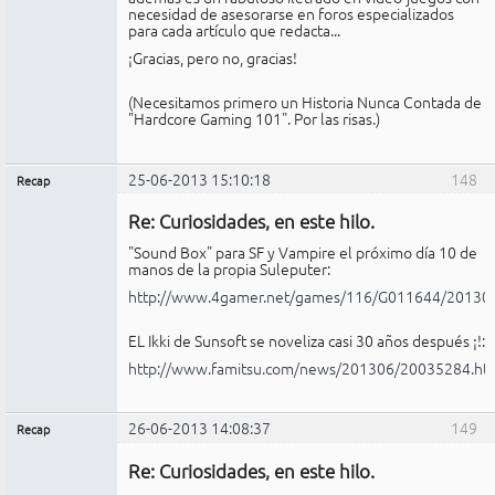
necesidad de asesorarse en foros especializados
para cada artículo que redacta...
¡Gracias, pero no, gracias!
(Necesitamos primero un Historia Nunca Contada de
"Hardcore Gaming 101". Por las risas.)
25-06-2013 15:10:18
148
Recap
Administrador
Re: Curiosidades, en este hilo.
No
conectado
"Sound Box" para SF y Vampire el próximo día 10 de
manos de la propia Suleputer:
http://www.4gamer.net/games/116/G011644/20130
EL Ikki de Sunsoft se noveliza casi 30 años después ¡!:
http://www.famitsu.com/news/201306/20035284.ht
26-06-2013 14:08:37
149
Recap
Administrador
Re: Curiosidades, en este hilo.
No
conectado