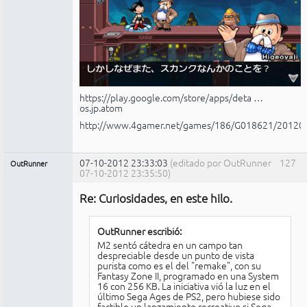
https://play.google.com/store/apps/deta …
os.jp.atom
http://www.4gamer.net/games/186/G018621/20120
07-10-2012 23:33:03
(editado por OutRunner
127
OutRunner
07-10-2012 23:35:50)
Miembro
Re: Curiosidades, en este hilo.
No
conectado
OutRunner escribió:
M2 sentó cátedra en un campo tan
despreciable desde un punto de vista
purista como es el del "remake", con su
Fantasy Zone II, programado en una System
16 con 256 KB. La iniciativa vió la luz en el
último Sega Ages de PS2, pero hubiese sido
factible un lanzamiento recreativo si Sega