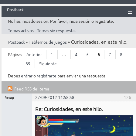
Postback
No has iniciado sesión.
Por favor, inicia sesión o regístrate.
Inicio
Temas activos
Temas sin respuesta.
Postback
»
Curiosidades, en este hilo.
Postback
»
Hablemos de juegos
Reglas
Búsqueda
Páginas
Anterior
1
…
4
5
6
7
8
Registrarte
…
89
Siguiente
Entrar
Debes
entrar
o
registrarte
para enviar una respuesta
Feed RSS del tema
27-09-2012 11:58:58
126
Recap
Mensajes [ 126 al 150 de 2.203 ]
Administrador
Re: Curiosidades, en este hilo.
No
conectado