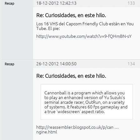
18-12-2012 12:42:13
133
Recap
Administrador
Re: Curiosidades, en este hilo.
No
conectado
Los 16 VHS del Capcom Friendly Club están en You
Tube. El pie:
http://www.youtube.com/watch?v=9-fQHmBN-sY
26-12-2012 14:00:50
134
Recap
Administrador
Re: Curiosidades, en este hilo.
No
conectado
Cannonball is a program which allows you
to play an enhanced version of Yu Suzuki's
seminal arcade racer, OutRun, on a variety
of systems. It features 60 fps gameplay and
a true 'widescreen' aspect ratio.
http://reassembler.blogspot.co.uk/p/can …
ngine.html