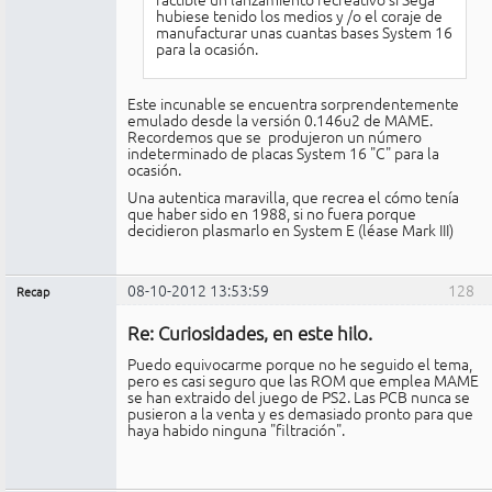
hubiese tenido los medios y /o el coraje de
manufacturar unas cuantas bases System 16
para la ocasión.
Este incunable se encuentra sorprendentemente
emulado desde la versión 0.146u2 de MAME.
Recordemos que se produjeron un número
indeterminado de placas System 16 "C" para la
ocasión.
Una autentica maravilla, que recrea el cómo tenía
que haber sido en 1988, si no fuera porque
decidieron plasmarlo en System E (léase Mark III)
08-10-2012 13:53:59
128
Recap
Administrador
Re: Curiosidades, en este hilo.
No
conectado
Puedo equivocarme porque no he seguido el tema,
pero es casi seguro que las ROM que emplea MAME
se han extraido del juego de PS2. Las PCB nunca se
pusieron a la venta y es demasiado pronto para que
haya habido ninguna "filtración".