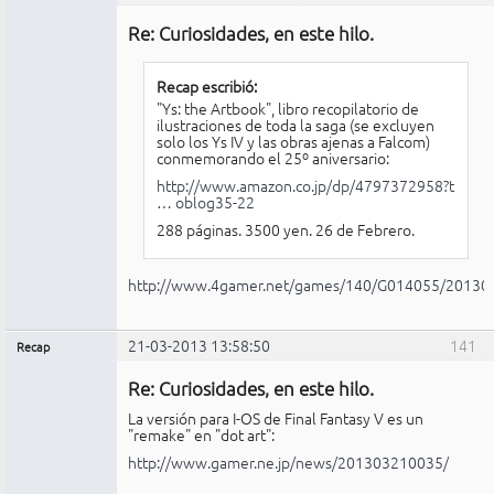
Administrador
Re: Curiosidades, en este hilo.
No
conectado
Recap escribió:
"Ys: the Artbook", libro recopilatorio de
ilustraciones de toda la saga (se excluyen
solo los Ys IV y las obras ajenas a Falcom)
conmemorando el 25º aniversario:
http://www.amazon.co.jp/dp/4797372958?t
… oblog35-22
288 páginas. 3500 yen. 26 de Febrero.
http://www.4gamer.net/games/140/G014055/20130
21-03-2013 13:58:50
141
Recap
Administrador
Re: Curiosidades, en este hilo.
No
conectado
La versión para I-OS de Final Fantasy V es un
"remake" en "dot art":
http://www.gamer.ne.jp/news/201303210035/