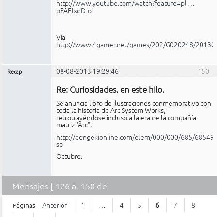
http://www.youtube.com/watch?feature=pl …
pFAElxdD-o
Vía
http://www.4gamer.net/games/202/G020248/20130
08-08-2013 19:29:46
150
Recap
Administrador
Re: Curiosidades, en este hilo.
No
conectado
Se anuncia libro de ilustraciones conmemorativo con
toda la historia de Arc System Works,
retrotrayéndose incluso a la era de la compañía
matriz "Arc":
http://dengekionline.com/elem/000/000/685/685496
sp
Octubre.
Mensajes [ 126 al 150 de
2.203 ]
Páginas
Anterior
1
…
4
5
6
7
8