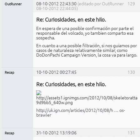
08-10-2012 22:43:30
(editado por OutRunner
129
OutRunner
08-10-2012 22:44:05)
Miembro
Re: Curiosidades, en este hilo.
No
conectado
En espera de una posible confirmación por parte el
responsable del volcado, yo tambien comparto esa
sospecha.
En cuanto a una posible filtración, si nos guiamos por
casos de naturaleza relativamente similar, como
DoDonPachi Campaign Version, la cosa va para largo.
10-10-2012 00:27:45
130
Recap
Administrador
Re: Curiosidades, en este hilo.
No
conectado
http://uk.ign.com/articles/2012/10/08/h … os-
brawler
31-10-2012 13:19:06
131
Recap
Administrador