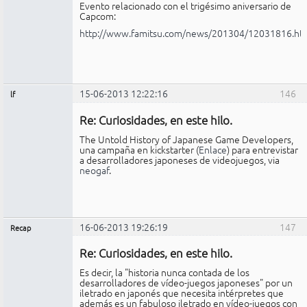
Evento relacionado con el trigésimo aniversario de
Capcom:
http://www.famitsu.com/news/201304/12031816.ht
15-06-2013 12:22:16
146
lf
Miembro
Re: Curiosidades, en este hilo.
No
conectado
The Untold History of Japanese Game Developers,
una campaña en kickstarter (
Enlace
) para entrevistar
a desarrolladores japoneses de videojuegos, via
neogaf
.
16-06-2013 19:26:19
147
Recap
Administrador
Re: Curiosidades, en este hilo.
No
conectado
Es decir, la "historia nunca contada de los
desarrolladores de vídeo-juegos japoneses" por un
iletrado en japonés que necesita intérpretes que
además es un fabuloso iletrado en vídeo-juegos con