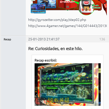
http://gyrozetter.com/play/step02.php
http://www.4gamer.net/games/144/G014443/20130
25-01-2013 21:41:37
136
Recap
Administrador
Re: Curiosidades, en este hilo.
No
conectado
Recap escribió: