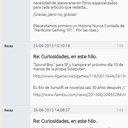
necesidad de asesorarse en foros especializados
para cada artículo que redacta...
¡Gracias, pero no, gracias!
(Necesitamos primero un Historia Nunca Contada de
"Hardcore Gaming 101". Por las risas.)
25-06-2013 15:10:18
148
Recap
Administrador
Re: Curiosidades, en este hilo.
No
conectado
"Sound Box" para SF y Vampire el próximo día 10 de
manos de la propia Suleputer:
http://www.4gamer.net/games/116/G011644/20130
EL Ikki de Sunsoft se noveliza casi 30 años después ¡!:
http://www.famitsu.com/news/201306/20035284.ht
26-06-2013 14:08:37
149
Recap
Administrador
Re: Curiosidades, en este hilo.
No
conectado