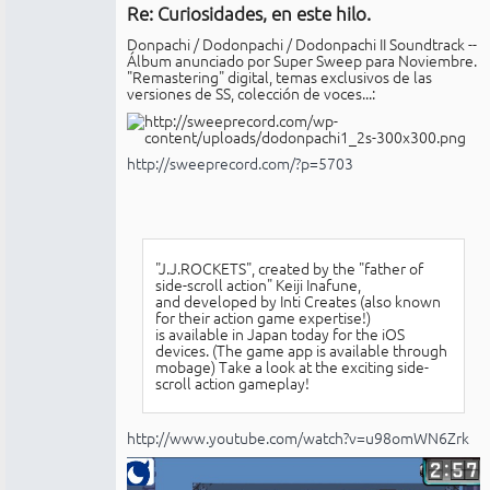
Re: Curiosidades, en este hilo.
No
conectado
Donpachi / Dodonpachi / Dodonpachi II Soundtrack --
Álbum anunciado por Super Sweep para Noviembre.
"Remastering" digital, temas exclusivos de las
versiones de SS, colección de voces...:
http://sweeprecord.com/?p=5703
"J.J.ROCKETS", created by the "father of
side-scroll action" Keiji Inafune,
and developed by Inti Creates (also known
for their action game expertise!)
is available in Japan today for the iOS
devices. (The game app is available through
mobage) Take a look at the exciting side-
scroll action gameplay!
http://www.youtube.com/watch?v=u98omWN6Zrk