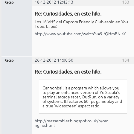
18-12-2012 12:42:13
133
Recap
Administrador
Re: Curiosidades, en este hilo.
No
conectado
Los 16 VHS del Capcom Friendly Club están en You
Tube. El pie:
http://www.youtube.com/watch?v=9-fQHmBN-sY
26-12-2012 14:00:50
134
Recap
Administrador
Re: Curiosidades, en este hilo.
No
conectado
Cannonball is a program which allows you
to play an enhanced version of Yu Suzuki's
seminal arcade racer, OutRun, on a variety
of systems. It features 60 fps gameplay and
a true 'widescreen' aspect ratio.
http://reassembler.blogspot.co.uk/p/can …
ngine.html