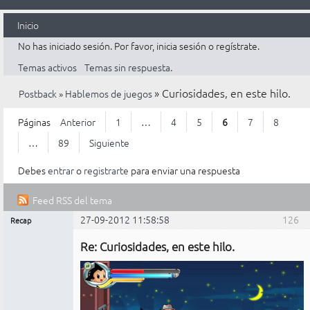
Inicio
No has iniciado sesión.
Por favor, inicia sesión o regístrate.
Temas activos
Temas sin respuesta.
»
Curiosidades, en este hilo.
Postback
»
Hablemos de juegos
Páginas
Anterior
1
…
4
5
6
7
8
…
89
Siguiente
Debes
entrar
o
registrarte
para enviar una respuesta
Feed RSS del tema
27-09-2012 11:58:58
126
Recap
Mensajes [ 126 al 150 de 2.203 ]
Administrador
Re: Curiosidades, en este hilo.
No
conectado