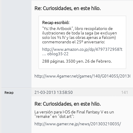
Administrador
Re: Curiosidades, en este hilo.
No
conectado
Recap escribió:
"Ys: the Artbook", libro recopilatorio de
ilustraciones de toda la saga (se excluyen
solo los Ys IV y las obras ajenas a Falcom)
conmemorando el 25º aniversario:
http://www.amazon.co.jp/dp/4797372958?t
… oblog35-22
288 páginas. 3500 yen. 26 de Febrero.
http://www.4gamer.net/games/140/G014055/20130
21-03-2013 13:58:50
141
Recap
Administrador
Re: Curiosidades, en este hilo.
No
conectado
La versión para I-OS de Final Fantasy V es un
"remake" en "dot art":
http://www.gamer.ne.jp/news/201303210035/