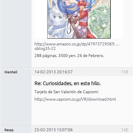
http://www.amazon.co.jp/dp/4797372958?t …
oblog35-22
288 páginas. 3500 yen. 26 de Febrero.
14-02-2013 20:16:57
139
Marshall
Administrador
Re: Curiosidades, en este hilo.
No
conectado
Tarjets de San Valentin de Capcom:
http://www.capcom.co.jp/VR/download.html
25-02-2013 15:07:06
140
Recap