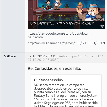
https://play.google.com/store/apps/deta …
os.jp.atom
http://www.4gamer.net/games/186/G018621/20120
07-10-2012 23:33:03
(editado por OutRunner
127
OutRunner
07-10-2012 23:35:50)
Miembro
Re: Curiosidades, en este hilo.
No
conectado
OutRunner escribió:
M2 sentó cátedra en un campo tan
despreciable desde un punto de vista
purista como es el del "remake", con su
Fantasy Zone II, programado en una System
16 con 256 KB. La iniciativa vió la luz en el
último Sega Ages de PS2, pero hubiese sido
factible un lanzamiento recreativo si Sega