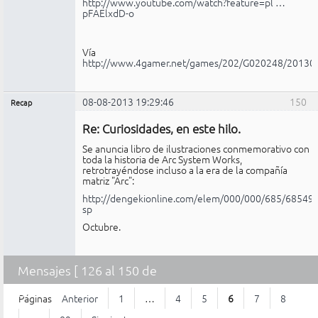
http://www.youtube.com/watch?feature=pl …
pFAElxdD-o
Vía
http://www.4gamer.net/games/202/G020248/20130
08-08-2013 19:29:46
150
Recap
Administrador
Re: Curiosidades, en este hilo.
No
conectado
Se anuncia libro de ilustraciones conmemorativo con
toda la historia de Arc System Works,
retrotrayéndose incluso a la era de la compañía
matriz "Arc":
http://dengekionline.com/elem/000/000/685/685496
sp
Octubre.
Mensajes [ 126 al 150 de
2.203 ]
Páginas
Anterior
1
…
4
5
6
7
8