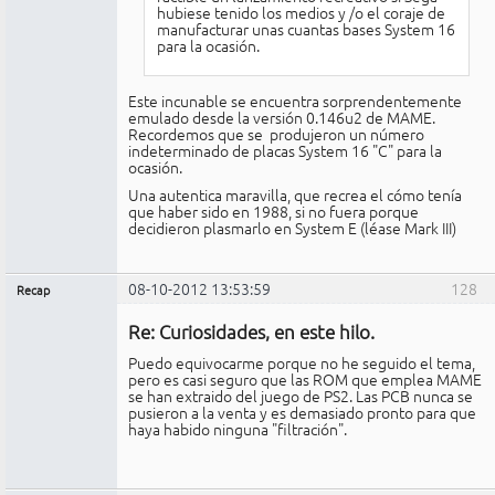
hubiese tenido los medios y /o el coraje de
manufacturar unas cuantas bases System 16
para la ocasión.
Este incunable se encuentra sorprendentemente
emulado desde la versión 0.146u2 de MAME.
Recordemos que se produjeron un número
indeterminado de placas System 16 "C" para la
ocasión.
Una autentica maravilla, que recrea el cómo tenía
que haber sido en 1988, si no fuera porque
decidieron plasmarlo en System E (léase Mark III)
08-10-2012 13:53:59
128
Recap
Administrador
Re: Curiosidades, en este hilo.
No
conectado
Puedo equivocarme porque no he seguido el tema,
pero es casi seguro que las ROM que emplea MAME
se han extraido del juego de PS2. Las PCB nunca se
pusieron a la venta y es demasiado pronto para que
haya habido ninguna "filtración".