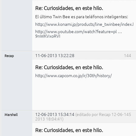
Administrador
Re: Curiosidades, en este hilo.
No
conectado
El último Twin Bee es para teléfonos inteligentes:
http://www.konami.jp/products/line_twinbee/index.h
http://www.youtube.com/watch?feature=pl …
9nWKVxoRVI
11-06-2013 13:22:28
144
Recap
Administrador
Re: Curiosidades, en este hilo.
No
conectado
http://www.capcom.co.jp/ir/30th/history/
12-06-2013 15:34:14
(editado por Recap 12-06-
145
Marshall
2013 18:04:41)
Administrador
Re: Curiosidades, en este hilo.
No
conectado