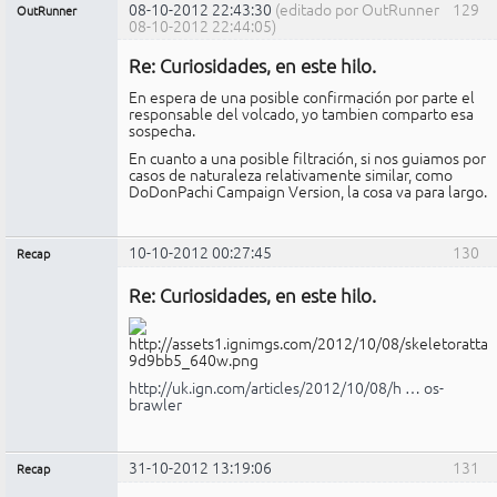
08-10-2012 22:43:30
(editado por OutRunner
129
OutRunner
08-10-2012 22:44:05)
Miembro
Re: Curiosidades, en este hilo.
No
conectado
En espera de una posible confirmación por parte el
responsable del volcado, yo tambien comparto esa
sospecha.
En cuanto a una posible filtración, si nos guiamos por
casos de naturaleza relativamente similar, como
DoDonPachi Campaign Version, la cosa va para largo.
10-10-2012 00:27:45
130
Recap
Administrador
Re: Curiosidades, en este hilo.
No
conectado
http://uk.ign.com/articles/2012/10/08/h … os-
brawler
31-10-2012 13:19:06
131
Recap
Administrador