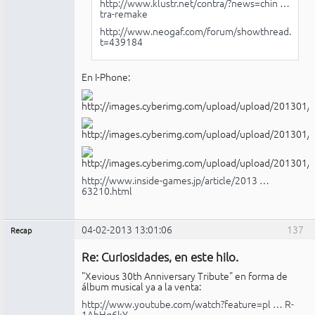
http://www.klustr.net/contra/?news=chin …
tra-remake
http://www.neogaf.com/forum/showthread.php?
t=439184
En I-Phone:
http://www.inside-games.jp/article/2013 …
63210.html
04-02-2013 13:01:06
137
Recap
Administrador
Re: Curiosidades, en este hilo.
No
conectado
"Xevious 30th Anniversary Tribute" en forma de
álbum musical ya a la venta:
http://www.youtube.com/watch?feature=pl … R-
1AhHq6kY