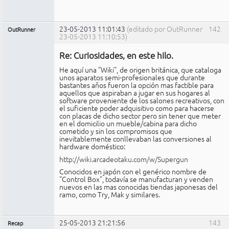
23-05-2013 11:01:43
(editado por OutRunner
142
OutRunner
23-05-2013 11:10:53)
Miembro
Re: Curiosidades, en este hilo.
No
conectado
He aquí una "Wiki", de origen británica, que cataloga
unos aparatos semi-profesionales que durante
bastantes años fueron la opción mas factible para
aquellos que aspiraban a jugar en sus hogares al
software proveniente de los salones recreativos, con
el suficiente poder adquisitivo como para hacerse
con placas de dicho sector pero sin tener que meter
en el domicilio un mueble/cabina para dicho
cometido y sin los compromisos que
inevitablemente conllevaban las conversiones al
hardware doméstico:
http://wiki.arcadeotaku.com/w/Supergun
Conocidos en japón con el genérico nombre de
"Control Box", todavía se manufacturan y venden
nuevos en las mas conocidas tiendas japonesas del
ramo, como Try, Mak y similares.
25-05-2013 21:21:56
143
Recap