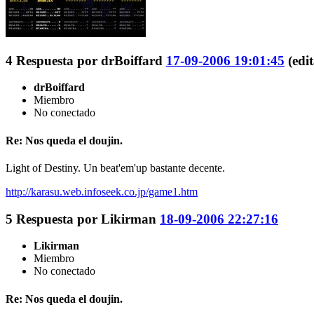
4
Respuesta por
drBoiffard
17-09-2006 19:01:45
(edi
drBoiffard
Miembro
No conectado
Re: Nos queda el doujin.
Light of Destiny. Un beat'em'up bastante decente.
http://karasu.web.infoseek.co.jp/game1.htm
5
Respuesta por
Likirman
18-09-2006 22:27:16
Likirman
Miembro
No conectado
Re: Nos queda el doujin.