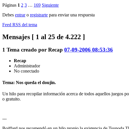
Páginas
1
2
3
…
169
Siguiente
Debes
entrar
o
registrarte
para enviar una respuesta
Feed RSS del tema
Mensajes [ 1 al 25 de 4.222 ]
1
Tema creado por
Recap
07-09-2006 08:53:36
Recap
Administrador
No conectado
Tema: Nos queda el doujin.
Un hilo para recopilar información acerca de todos aquellos juegos po
o gratuito.
---
Boiffard nos recomendó en un hilo propio la existencia de Tsunoda Th