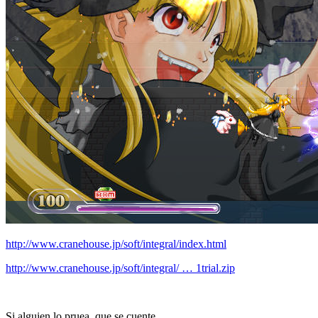
http://www.cranehouse.jp/soft/integral/index.html
http://www.cranehouse.jp/soft/integral/ … 1trial.zip
Si alguien lo pruea, que se cuente.