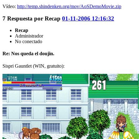
Vídeo:
http://temp.shindenken.org/mov/AoSDemoMovie.zip
7
Respuesta por
Recap
01-11-2006 12:16:32
Recap
Administrador
No conectado
Re: Nos queda el doujin.
Sispri Gauntlet (WIN, gratuito):