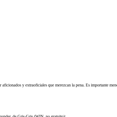
r aficionados y extraoficiales que merezcan la pena. Es importante men
under, de Gris-Gris (WIN, no gratuito):