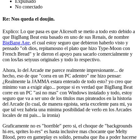
Expulsado
No conectado
Re: Nos queda el doujin.
Explico: Lo que pasa es que Alicesoft se metio a todo esto debido a
que BigBang Beat esta basado en uno de sus Renais, de nombre
BigBang Age
, el cual estoy seguro que debieron haberlo visto y
pensado "oh dios, repitamosno el plato que hizo Type-Moon con
French Bread" y le dieron el apoyo para sacarlo comercialmente y
con los/las seiyuus originales y todo lo respectivo.
Ahora, lo del Arcade me parece realmente impresionante... de
hecho, eso de que "corra en un PC adentro" me hizo pensar:
¿Realmente la JAMMA estara enterado de todo esto? yo creo que
minimo van a exigir algo... porque si es verdad que BigBang Beat
corre en un PC "asi no mas" con Windows instalado y todo, estoy
seguro que va a ser uno de los titulos mas pirateados en la historia
del Arcade (lo cual, de manera egoista, seria excelente para mi, ya
que tal vez habria una minima posibilidad de verlo en los Arcades
locales de mi pais... la ironia)
Graficamente no es "horrible" pero si, el choque de "backgrounds
hi-res, sprites lo-res" es hasta inclusive mas chocante que Melty
Blood, pero en gameplay es solido, pensaba que iba a poder hacerse