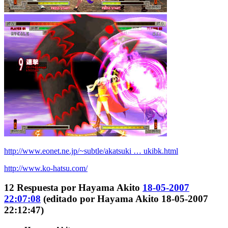
http://www.eonet.ne.jp/~subtle/akatsuki … ukibk.html
http://www.ko-hatsu.com/
12
Respuesta por
Hayama Akito
18-05-2007
22:07:08
(editado por Hayama Akito 18-05-2007
22:12:47)