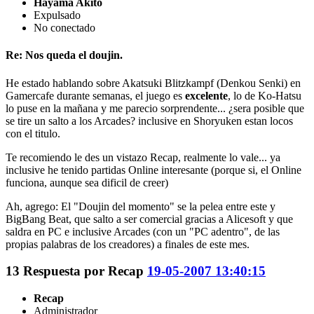
Hayama Akito
Expulsado
No conectado
Re: Nos queda el doujin.
He estado hablando sobre Akatsuki Blitzkampf (Denkou Senki) en
Gamercafe durante semanas, el juego es
excelente
, lo de Ko-Hatsu
lo puse en la mañana y me parecio sorprendente... ¿sera posible que
se tire un salto a los Arcades? inclusive en Shoryuken estan locos
con el titulo.
Te recomiendo le des un vistazo Recap, realmente lo vale... ya
inclusive he tenido partidas Online interesante (porque si, el Online
funciona, aunque sea dificil de creer)
Ah, agrego: El "Doujin del momento" se la pelea entre este y
BigBang Beat, que salto a ser comercial gracias a Alicesoft y que
saldra en PC e inclusive Arcades (con un "PC adentro", de las
propias palabras de los creadores) a finales de este mes.
13
Respuesta por
Recap
19-05-2007 13:40:15
Recap
Administrador