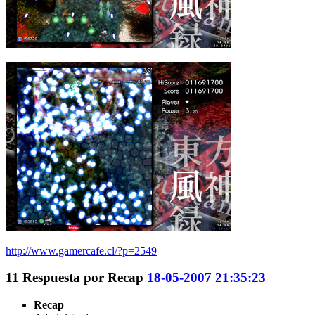
http://www.gamercafe.cl/?p=2549
11
Respuesta por
Recap
18-05-2007 21:35:23
Recap