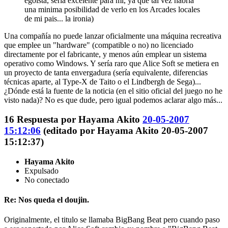
egoista, seria excelente para mi, ya que tal vez habria
una minima posibilidad de verlo en los Arcades locales
de mi pais... la ironia)
Una compañía no puede lanzar oficialmente una máquina recreativa
que emplee un "hardware" (compatible o no) no licenciado
directamente por el fabricante, y menos aún emplear un sistema
operativo como Windows. Y sería raro que Alice Soft se metiera en
un proyecto de tanta envergadura (sería equivalente, diferencias
técnicas aparte, al Type-X de Taito o el Lindbergh de Sega)...
¿Dónde está la fuente de la noticia (en el sitio oficial del juego no he
visto nada)? No es que dude, pero igual podemos aclarar algo más...
16
Respuesta por
Hayama Akito
20-05-2007
15:12:06
(editado por Hayama Akito 20-05-2007
15:12:37)
Hayama Akito
Expulsado
No conectado
Re: Nos queda el doujin.
Originalmente, el titulo se llamaba BigBang Beat pero cuando paso