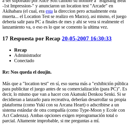
a ser soportado por Alice Soft cambio su nombre a "BigBang Beat
-1st Impression-" y anunciaron un location test "Arcade" en
Akihabara (el cual, era
esta
la direccion pero actualmente esta
muerta... el Location Test se realizo en Marzo), asi mismo, el juego
deberia salir para PC a finales de mes y ahi se vera si realmente el
lanzamiento va, o eso es lo que se comento la ultima vez.
17
Respuesta por
Recap
20-05-2007 16:30:33
Recap
Administrador
Conectado
Re: Nos queda el doujin.
Más que a "location test" en sí, eso suena más a "exhibición pública
para publicitar el juego antes de su comercialización (para PC)". Es
decir, lo mismo que van a hacer con Akatsuki Denkou Senki. Si se
decidieran a lanzarlo para recreativa, deberían desarrollar su propia
plataforma (como Yuki con su Arcana Heart) o adscribirse a un
sistema estándar de otra compañía (como Type-Moon y Ecole con
Act Cadenza). Ambas opciones exigen reprogramación total o
parcial. Altamente improbable, si me preguntas a mí.