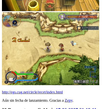
http://egs.cug.net/circle/recet/index.html
Aún sin fecha de lanzamiento. Gracias a
Zepy
.