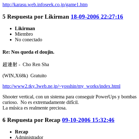
http://karasu.web.infoseek.co.jp/game1.htm
5
Respuesta por
Likirman
18-09-2006 22:27:16
Likirman
Miembro
No conectado
Re: Nos queda el doujin.
超連射 - Cho Ren Sha
(WIN,X68k) Gratuito
http://www2.tky.3web.ne.jp/~yosshin/my_works/index.html
Shooter vertical, con un sistema para conseguir PowerUps y bombas
curioso. No es extremadamente difícil.
La música es realmente preciosa.
6
Respuesta por
Recap
09-10-2006 15:32:46
Recap
Administrador