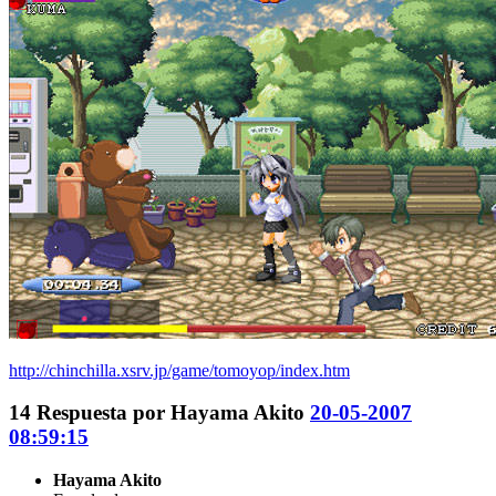
http://chinchilla.xsrv.jp/game/tomoyop/index.htm
14
Respuesta por
Hayama Akito
20-05-2007
08:59:15
Hayama Akito