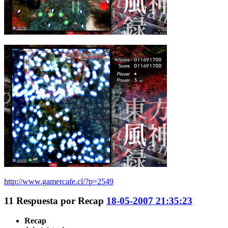
http://www.gamercafe.cl/?p=2549
11
Respuesta por
Recap
18-05-2007 21:35:23
Recap