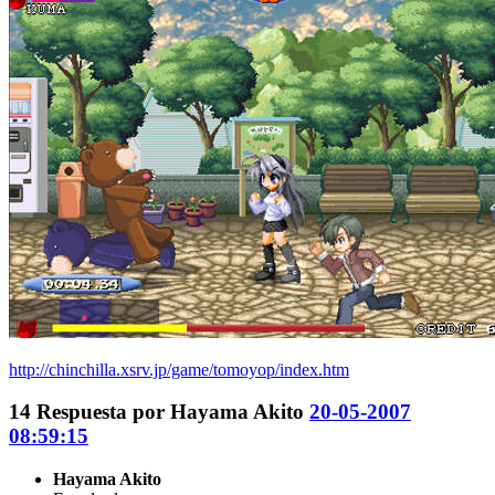
http://chinchilla.xsrv.jp/game/tomoyop/index.htm
14
Respuesta por
Hayama Akito
20-05-2007
08:59:15
Hayama Akito