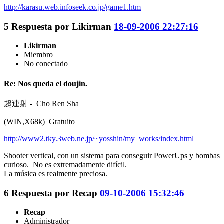
http://karasu.web.infoseek.co.jp/game1.htm
5
Respuesta por
Likirman
18-09-2006 22:27:16
Likirman
Miembro
No conectado
Re: Nos queda el doujin.
超連射 - Cho Ren Sha
(WIN,X68k) Gratuito
http://www2.tky.3web.ne.jp/~yosshin/my_works/index.html
Shooter vertical, con un sistema para conseguir PowerUps y bombas
curioso. No es extremadamente difícil.
La música es realmente preciosa.
6
Respuesta por
Recap
09-10-2006 15:32:46
Recap
Administrador