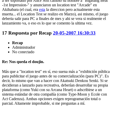
a ser soportado por Alice Soft cambio su nombre a "BigBang Beat
-1st Impression-" y anunciaron un location test "Arcade" en
Akihabara (el cual, era
esta
la direccion pero actualmente esta
muerta... el Location Test se realizo en Marzo), asi mismo, el juego
deberia salir para PC a finales de mes y ahi se vera si realmente el
lanzamiento va, o eso es lo que se comento la ultima vez.
17
Respuesta por
Recap
20-05-2007 16:30:33
Recap
Administrador
No conectado
Re: Nos queda el doujin.
Más que a "location test" en sí, eso suena más a "exhibición pública
para publicitar el juego antes de su comercialización (para PC)". Es
decir, lo mismo que van a hacer con Akatsuki Denkou Senki. Si se
decidieran a lanzarlo para recreativa, deberían desarrollar su propia
plataforma (como Yuki con su Arcana Heart) o adscribirse a un
sistema estándar de otra compañía (como Type-Moon y Ecole con
Act Cadenza). Ambas opciones exigen reprogramación total o
parcial. Altamente improbable, si me preguntas a mí.