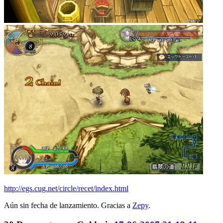
http://egs.cug.net/circle/recet/index.html
Aún sin fecha de lanzamiento. Gracias a
Zepy
.