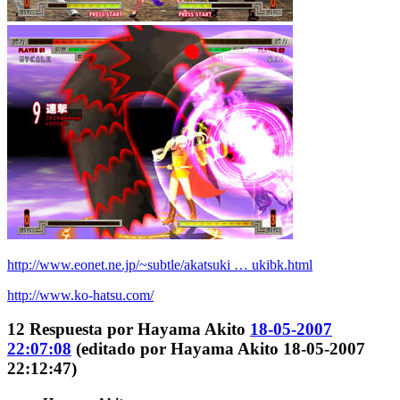
http://www.eonet.ne.jp/~subtle/akatsuki … ukibk.html
http://www.ko-hatsu.com/
12
Respuesta por
Hayama Akito
18-05-2007
22:07:08
(editado por Hayama Akito 18-05-2007
22:12:47)