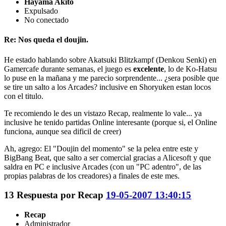
Hayama Akito
Expulsado
No conectado
Re: Nos queda el doujin.
He estado hablando sobre Akatsuki Blitzkampf (Denkou Senki) en
Gamercafe durante semanas, el juego es
excelente
, lo de Ko-Hatsu
lo puse en la mañana y me parecio sorprendente... ¿sera posible que
se tire un salto a los Arcades? inclusive en Shoryuken estan locos
con el titulo.
Te recomiendo le des un vistazo Recap, realmente lo vale... ya
inclusive he tenido partidas Online interesante (porque si, el Online
funciona, aunque sea dificil de creer)
Ah, agrego: El "Doujin del momento" se la pelea entre este y
BigBang Beat, que salto a ser comercial gracias a Alicesoft y que
saldra en PC e inclusive Arcades (con un "PC adentro", de las
propias palabras de los creadores) a finales de este mes.
13
Respuesta por
Recap
19-05-2007 13:40:15
Recap
Administrador