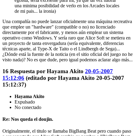
egoista, seria excelente para mi, ya que tal vez habria
una minima posibilidad de verlo en los Arcades locales
de mi pais... la ironia)
Una compañía no puede lanzar oficialmente una máquina recreativa
que emplee un "hardware" (compatible o no) no licenciado
directamente por el fabricante, y menos aún emplear un sistema
operativo como Windows. Y sería raro que Alice Soft se metiera en
un proyecto de tanta envergadura (sería equivalente, diferencias
técnicas aparte, al Type-X de Taito o el Lindbergh de Sega)...
¿Dónde está la fuente de la noticia (en el sitio oficial del juego no he
visto nada)? No es que dude, pero igual podemos aclarar algo más...
16
Respuesta por
Hayama Akito
20-05-2007
15:12:06
(editado por Hayama Akito 20-05-2007
15:12:37)
Hayama Akito
Expulsado
No conectado
Re: Nos queda el doujin.
Originalmente, el titulo se llamaba BigBang Beat pero cuando paso