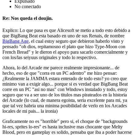
Expulsado
No conectado
Re: Nos queda el doujin.
Explico: Lo que pasa es que Alicesoft se metio a todo esto debido a
que BigBang Beat esta basado en uno de sus Renais, de nombre
BigBang Age
, el cual estoy seguro que debieron haberlo visto y
pensado "oh dios, repitamosno el plato que hizo Type-Moon con
French Bread" y le dieron el apoyo para sacarlo comercialmente y
con los/las seiyuus originales y todo lo respectivo.
Ahora, lo del Arcade me parece realmente impresionante... de
hecho, eso de que "corra en un PC adentro" me hizo pensar:
¿Realmente la JAMMA estara enterado de todo esto? yo creo que
minimo van a exigir algo... porque si es verdad que BigBang Beat
corre en un PC "asi no mas" con Windows instalado y todo, estoy
seguro que va a ser uno de los titulos mas pirateados en la historia
del Arcade (lo cual, de manera egoista, seria excelente para mi, ya
que tal vez habria una minima posibilidad de verlo en los Arcades
locales de mi pais... la ironia)
Graficamente no es "horrible" pero si, el choque de "backgrounds
hi-res, sprites lo-res" es hasta inclusive mas chocante que Melty
Blood, pero en gameplay es solido, pensaba que iba a poder hacerse