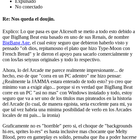
Expulsado
No conectado
Re: Nos queda el doujin.
Explico: Lo que pasa es que Alicesoft se metio a todo esto debido a
que BigBang Beat esta basado en uno de sus Renais, de nombre
BigBang Age
, el cual estoy seguro que debieron haberlo visto y
pensado "oh dios, repitamosno el plato que hizo Type-Moon con
French Bread" y le dieron el apoyo para sacarlo comercialmente y
con los/las seiyuus originales y todo lo respectivo.
Ahora, lo del Arcade me parece realmente impresionante... de
hecho, eso de que "corra en un PC adentro" me hizo pensar:
¿Realmente la JAMMA estara enterado de todo esto? yo creo que
minimo van a exigir algo... porque si es verdad que BigBang Beat
corre en un PC "asi no mas" con Windows instalado y todo, estoy
seguro que va a ser uno de los titulos mas pirateados en la historia
del Arcade (lo cual, de manera egoista, seria excelente para mi, ya
que tal vez habria una minima posibilidad de verlo en los Arcades
locales de mi pais... la ironia)
Graficamente no es "horrible" pero si, el choque de "backgrounds
hi-res, sprites lo-res" es hasta inclusive mas chocante que Melty
Blood, pero en gameplay es solido, pensaba que iba a poder hacerse