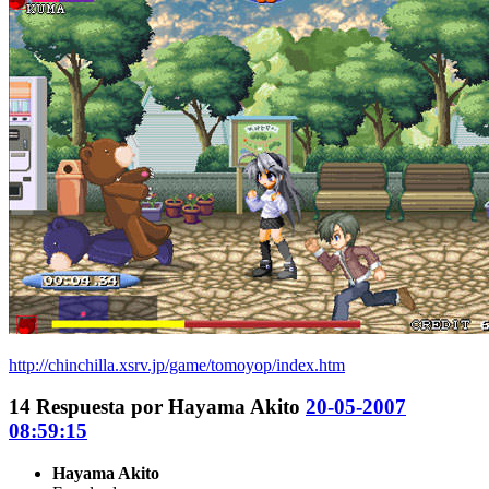
http://chinchilla.xsrv.jp/game/tomoyop/index.htm
14
Respuesta por
Hayama Akito
20-05-2007
08:59:15
Hayama Akito