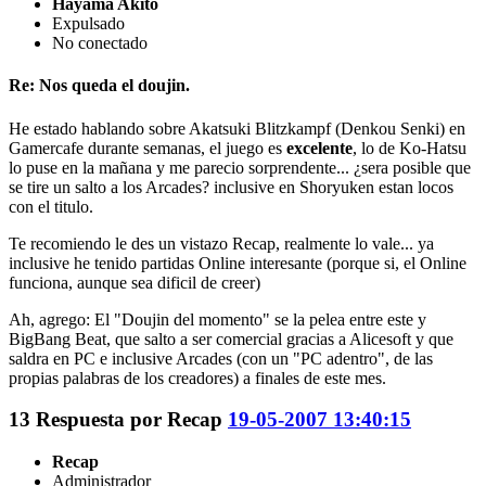
Hayama Akito
Expulsado
No conectado
Re: Nos queda el doujin.
He estado hablando sobre Akatsuki Blitzkampf (Denkou Senki) en
Gamercafe durante semanas, el juego es
excelente
, lo de Ko-Hatsu
lo puse en la mañana y me parecio sorprendente... ¿sera posible que
se tire un salto a los Arcades? inclusive en Shoryuken estan locos
con el titulo.
Te recomiendo le des un vistazo Recap, realmente lo vale... ya
inclusive he tenido partidas Online interesante (porque si, el Online
funciona, aunque sea dificil de creer)
Ah, agrego: El "Doujin del momento" se la pelea entre este y
BigBang Beat, que salto a ser comercial gracias a Alicesoft y que
saldra en PC e inclusive Arcades (con un "PC adentro", de las
propias palabras de los creadores) a finales de este mes.
13
Respuesta por
Recap
19-05-2007 13:40:15
Recap
Administrador