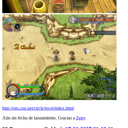
http://egs.cug.net/circle/recet/index.html
Aún sin fecha de lanzamiento. Gracias a
Zepy
.