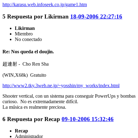
http://karasu.web.infoseek.co.jp/game1.htm
5
Respuesta por
Likirman
18-09-2006 22:27:16
Likirman
Miembro
No conectado
Re: Nos queda el doujin.
超連射 - Cho Ren Sha
(WIN,X68k) Gratuito
http://www2.tky.3web.ne.jp/~yosshin/my_works/index.html
Shooter vertical, con un sistema para conseguir PowerUps y bombas
curioso. No es extremadamente difícil.
La música es realmente preciosa.
6
Respuesta por
Recap
09-10-2006 15:32:46
Recap
Administrador