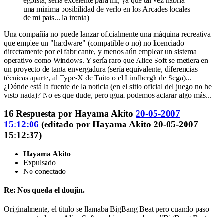
egoista, seria excelente para mi, ya que tal vez habria
una minima posibilidad de verlo en los Arcades locales
de mi pais... la ironia)
Una compañía no puede lanzar oficialmente una máquina recreativa
que emplee un "hardware" (compatible o no) no licenciado
directamente por el fabricante, y menos aún emplear un sistema
operativo como Windows. Y sería raro que Alice Soft se metiera en
un proyecto de tanta envergadura (sería equivalente, diferencias
técnicas aparte, al Type-X de Taito o el Lindbergh de Sega)...
¿Dónde está la fuente de la noticia (en el sitio oficial del juego no he
visto nada)? No es que dude, pero igual podemos aclarar algo más...
16
Respuesta por
Hayama Akito
20-05-2007
15:12:06
(editado por Hayama Akito 20-05-2007
15:12:37)
Hayama Akito
Expulsado
No conectado
Re: Nos queda el doujin.
Originalmente, el titulo se llamaba BigBang Beat pero cuando paso