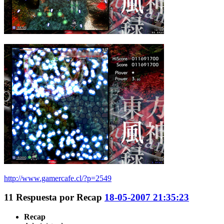
http://www.gamercafe.cl/?p=2549
11
Respuesta por
Recap
18-05-2007 21:35:23
Recap