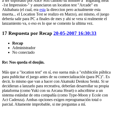
a ser soportado por Alice Soft cambio su nombre a "BigBang Beat
-1st Impression-" y anunciaron un location test "Arcade" en
Akihabara (el cual, era
esta
la direccion pero actualmente esta
muerta... el Location Test se realizo en Marzo), asi mismo, el juego
deberia salir para PC a finales de mes y ahi se vera si realmente el
lanzamiento va, o eso es lo que se comento la ultima vez.
17
Respuesta por
Recap
20-05-2007 16:30:33
Recap
Administrador
No conectado
Re: Nos queda el doujin.
Más que a "location test" en sí, eso suena más a "exhibición pública
para publicitar el juego antes de su comercialización (para PC)". Es
decir, lo mismo que van a hacer con Akatsuki Denkou Senki. Si se
decidieran a lanzarlo para recreativa, deberían desarrollar su propia
plataforma (como Yuki con su Arcana Heart) o adscribirse a un
sistema estándar de otra compañía (como Type-Moon y Ecole con
Act Cadenza). Ambas opciones exigen reprogramación total o
parcial. Altamente improbable, si me preguntas a mí.