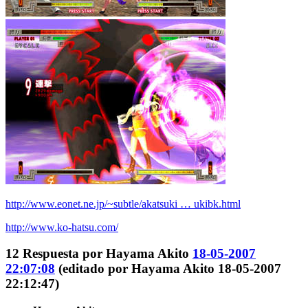
http://www.eonet.ne.jp/~subtle/akatsuki … ukibk.html
http://www.ko-hatsu.com/
12
Respuesta por
Hayama Akito
18-05-2007
22:07:08
(editado por Hayama Akito 18-05-2007
22:12:47)