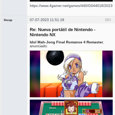
https://www.4gamer.net/games/440/G044018/20230
07-07-2023 11:51:18
383
Recap
Administrador
Re: Nueva portátil de Nintendo -
No
conectado
Nintendo NX
Idol Mah-Jong Final Romance 4 Remaster
,
anunciado: