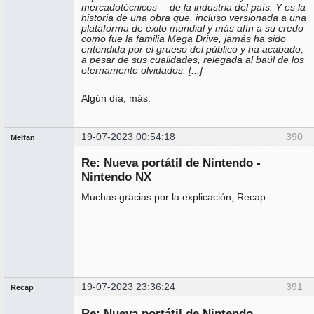
mercadotécnicos— de la industria del país. Y es la
historia de una obra que, incluso versionada a una
plataforma de éxito mundial y más afín a su credo
como fue la familia Mega Drive, jamás ha sido
entendida por el grueso del público y ha acabado,
a pesar de sus cualidades, relegada al baúl de los
eternamente olvidados. [...]
Algún día, más.
19-07-2023 00:54:18
390
Melfan
Miembro
Re: Nueva portátil de Nintendo -
No
conectado
Nintendo NX
Muchas gracias por la explicación, Recap
19-07-2023 23:36:24
391
Recap
Administrador
Re: Nueva portátil de Nintendo -
No