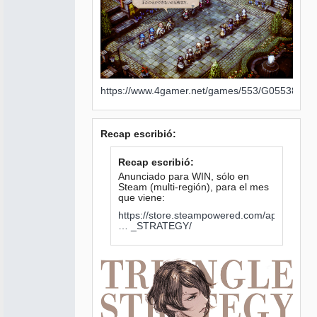
https://www.4gamer.net/games/553/G055388/2
Recap escribió:
Recap escribió:
Anunciado para WIN, sólo en
Steam (multi-región), para el mes
que viene:
https://store.steampowered.com/app/1850
… _STRATEGY/