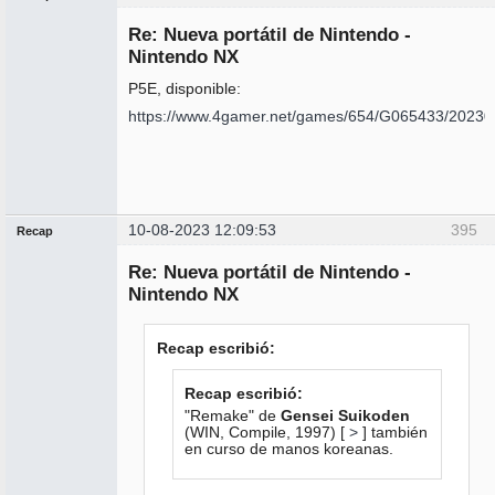
Administrador
Re: Nueva portátil de Nintendo -
No
conectado
Nintendo NX
P5E, disponible:
https://www.4gamer.net/games/654/G065433/20230
10-08-2023 12:09:53
395
Recap
Administrador
Re: Nueva portátil de Nintendo -
No
conectado
Nintendo NX
Recap escribió:
Recap escribió:
"Remake" de
Gensei Suikoden
(WIN, Compile, 1997) [
>
] también
en curso de manos koreanas.