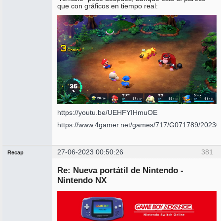
que con gráficos en tiempo real:
https://youtu.be/UEHFYIHmuOE
https://www.4gamer.net/games/717/G071789/20230
27-06-2023 00:50:26
381
Recap
Administrador
Re: Nueva portátil de Nintendo -
No
conectado
Nintendo NX