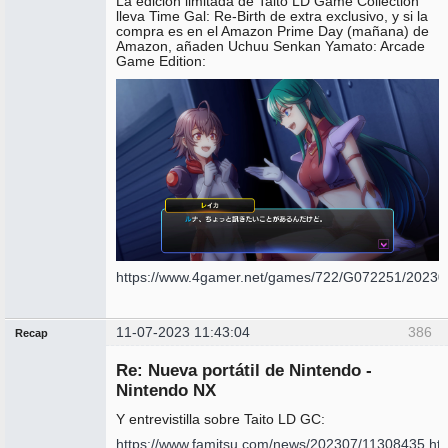
La edición limitada de Taito LD Game Collection
lleva Time Gal: Re-Birth de extra exclusivo, y si la
compra es en el Amazon Prime Day (mañana) de
Amazon, añaden Uchuu Senkan Yamato: Arcade
Game Edition:
https://www.4gamer.net/games/722/G072251/20230
11-07-2023 11:43:04
386
Recap
Administrador
Re: Nueva portátil de Nintendo -
No
conectado
Nintendo NX
Y entrevistilla sobre Taito LD GC:
https://www.famitsu.com/news/202307/11308435.ht