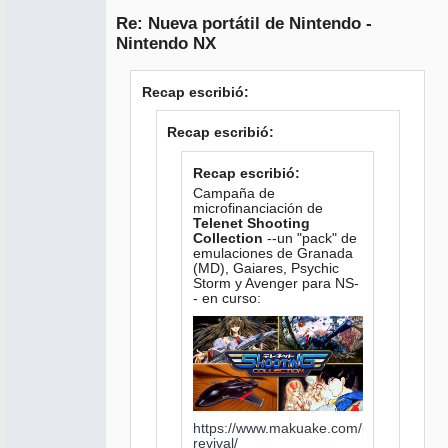
Administrador
Re: Nueva portátil de Nintendo -
No
conectado
Nintendo NX
Recap escribió:
Recap escribió:
Recap escribió:
Campaña de
microfinanciación de
Telenet Shooting
Collection
--un "pack" de
emulaciones de Granada
(MD), Gaiares, Psychic
Storm y Avenger para NS-
- en curso:
https://www.makuake.com/project/telene
revival/