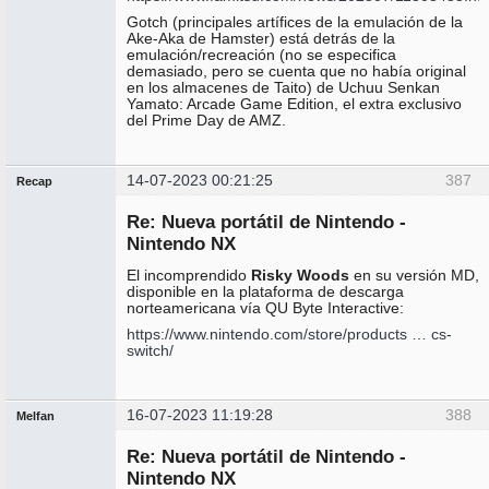
Gotch (principales artífices de la emulación de la
Ake-Aka de Hamster) está detrás de la
emulación/recreación (no se especifica
demasiado, pero se cuenta que no había original
en los almacenes de Taito) de Uchuu Senkan
Yamato: Arcade Game Edition, el extra exclusivo
del Prime Day de AMZ.
14-07-2023 00:21:25
387
Recap
Administrador
Re: Nueva portátil de Nintendo -
No
conectado
Nintendo NX
El incomprendido
Risky Woods
en su versión MD,
disponible en la plataforma de descarga
norteamericana vía QU Byte Interactive:
https://www.nintendo.com/store/products … cs-
switch/
16-07-2023 11:19:28
388
Melfan
Miembro
Re: Nueva portátil de Nintendo -
No
conectado
Nintendo NX