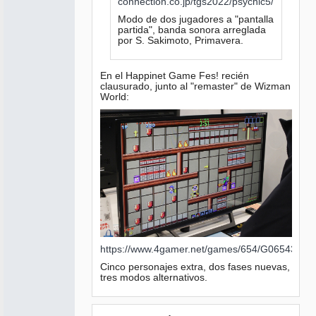
connection.co.jp/tgs2022/psychic5/
Modo de dos jugadores a "pantalla
partida", banda sonora arreglada
por S. Sakimoto, Primavera.
En el Happinet Game Fes! recién
clausurado, junto al "remaster" de Wizman
World:
https://www.4gamer.net/games/654/G065433/2
Cinco personajes extra, dos fases nuevas,
tres modos alternativos.