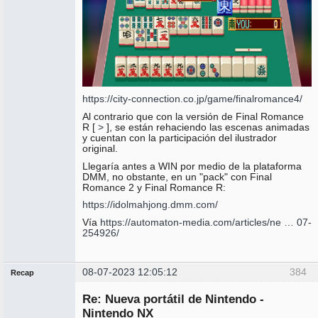
https://city-connection.co.jp/game/finalromance4/
Al contrario que con la versión de Final Romance
R [
>
], se están rehaciendo las escenas animadas
y cuentan con la participación del ilustrador
original.
Llegaría antes a WIN por medio de la plataforma
DMM, no obstante, en un "pack" con Final
Romance 2 y Final Romance R:
https://idolmahjong.dmm.com/
Vía
https://automaton-media.com/articles/ne … 07-
254926/
08-07-2023 12:05:12
384
Recap
Administrador
Re: Nueva portátil de Nintendo -
No
conectado
Nintendo NX