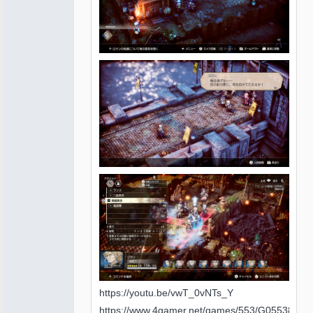
https://youtu.be/vwT_0vNTs_Y
https://www.4gamer.net/games/553/G055388/2