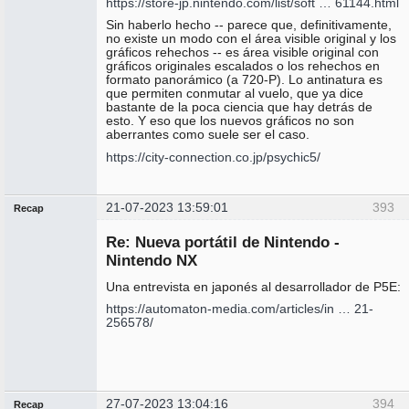
https://store-jp.nintendo.com/list/soft … 61144.html
Sin haberlo hecho -- parece que, definitivamente,
no existe un modo con el área visible original y los
gráficos rehechos -- es área visible original con
gráficos originales escalados o los rehechos en
formato panorámico (a 720-P). Lo antinatura es
que permiten conmutar al vuelo, que ya dice
bastante de la poca ciencia que hay detrás de
esto. Y eso que los nuevos gráficos no son
aberrantes como suele ser el caso.
https://city-connection.co.jp/psychic5/
21-07-2023 13:59:01
393
Recap
Administrador
Re: Nueva portátil de Nintendo -
No
conectado
Nintendo NX
Una entrevista en japonés al desarrollador de P5E:
https://automaton-media.com/articles/in … 21-
256578/
27-07-2023 13:04:16
394
Recap