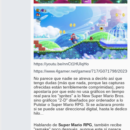
https://youtu.be/nnCt1HUIqHo
https://www.4gamer.net/games/717/G071798/20230
No parece que nadie se atreva a decirlo así que
tengo dudas (más que nada, porque las capturas
ofrecidas están terriblemente comprimidas), pero
apostaría por que esto no usa gráficos en tiempo
real para los "sprites" a lo New Super Mario Bros.
sino gráficos "2-D" diseñados por ordenador a lo
Pulstar o Super Mario RPG. Si se aclarara pronto
si se puede usar direccional digital, hasta le dedico
hilo...
Hablando de
Super Mario RPG
, también recibe
"remake" poco después, aunque este sí parece