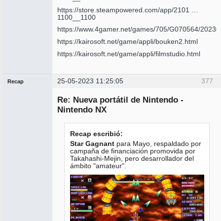
https://store.steampowered.com/app/2101 …
1100__1100
https://www.4gamer.net/games/705/G070564/20230
https://kairosoft.net/game/appli/bouken2.html
https://kairosoft.net/game/appli/filmstudio.html
25-05-2023 11:25:05
377
Recap
Administrador
Re: Nueva portátil de Nintendo -
No
conectado
Nintendo NX
Recap escribió:
Star Gagnant
para Mayo, respaldado por
campaña de financiación promovida por
Takahashi-Mejin, pero desarrollador del
ámbito "amateur".