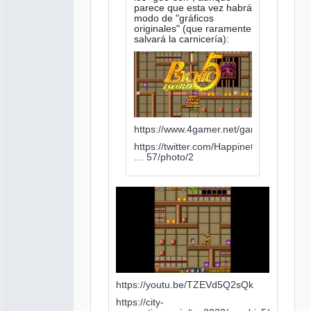
parece que esta vez habrá
modo de "gráficos
originales" (que raramente
salvará la carnicería):
https://www.4gamer.net/games/654/G0
https://twitter.com/Happinet_VG/status/
… 57/photo/2
https://youtu.be/TZEVd5Q2sQk
https://city-