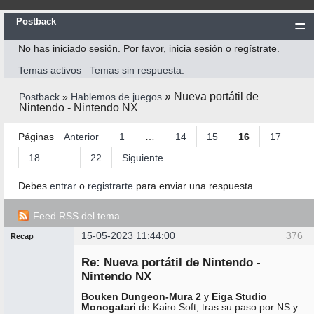
Postback
No has iniciado sesión.
Por favor, inicia sesión o regístrate.
Inicio
Temas activos
Temas sin respuesta.
Postback
»
Nueva portátil de
Postback
»
Hablemos de juegos
Reglas
Nintendo - Nintendo NX
Búsqueda
Páginas
Anterior
1
…
14
15
16
17
Registrarte
18
…
22
Siguiente
Entrar
Debes
entrar
o
registrarte
para enviar una respuesta
Feed RSS del tema
15-05-2023 11:44:00
376
Recap
Mensajes [ 376 al 400 de 527 ]
Administrador
Re: Nueva portátil de Nintendo -
No
conectado
Nintendo NX
Bouken Dungeon-Mura 2
y
Eiga Studio
Monogatari
de Kairo Soft, tras su paso por NS y