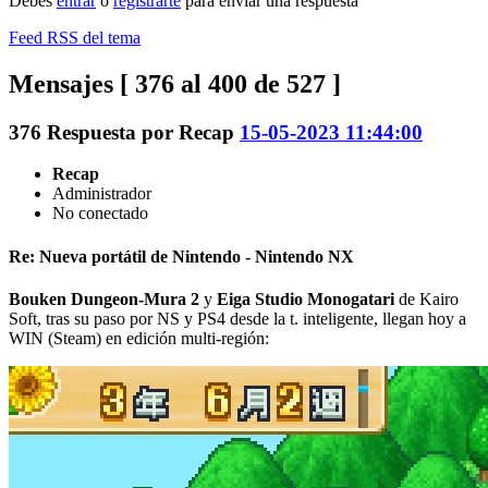
Debes
entrar
o
registrarte
para enviar una respuesta
Feed RSS del tema
Mensajes [ 376 al 400 de 527 ]
376
Respuesta por
Recap
15-05-2023 11:44:00
Recap
Administrador
No conectado
Re: Nueva portátil de Nintendo - Nintendo NX
Bouken Dungeon-Mura 2
y
Eiga Studio Monogatari
de Kairo
Soft, tras su paso por NS y PS4 desde la t. inteligente, llegan hoy a
WIN (Steam) en edición multi-región: