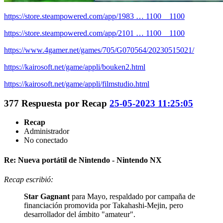
https://store.steampowered.com/app/1983 … 1100__1100
https://store.steampowered.com/app/2101 … 1100__1100
https://www.4gamer.net/games/705/G070564/20230515021/
https://kairosoft.net/game/appli/bouken2.html
https://kairosoft.net/game/appli/filmstudio.html
377
Respuesta por
Recap
25-05-2023 11:25:05
Recap
Administrador
No conectado
Re: Nueva portátil de Nintendo - Nintendo NX
Recap escribió:
Star Gagnant
para Mayo, respaldado por campaña de
financiación promovida por Takahashi-Mejin, pero
desarrollador del ámbito "amateur".