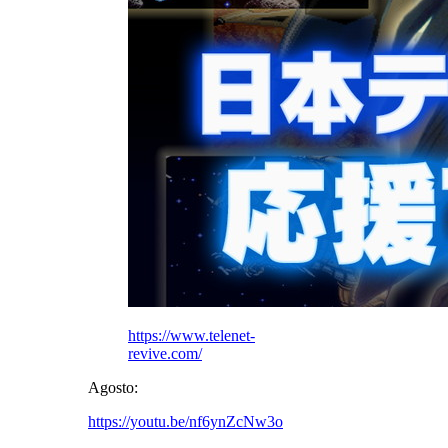
https://www.telenet-
revive.com/
Agosto:
https://youtu.be/nf6ynZcNw3o