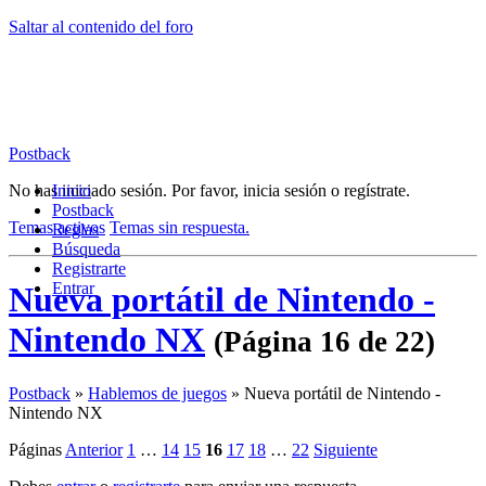
Saltar al contenido del foro
Postback
No has iniciado sesión.
Inicio
Por favor, inicia sesión o regístrate.
Postback
Temas activos
Temas sin respuesta.
Reglas
Búsqueda
Registrarte
Entrar
Nueva portátil de Nintendo -
Nintendo NX
(Página 16 de 22)
Postback
»
Hablemos de juegos
»
Nueva portátil de Nintendo -
Nintendo NX
Páginas
Anterior
1
…
14
15
16
17
18
…
22
Siguiente