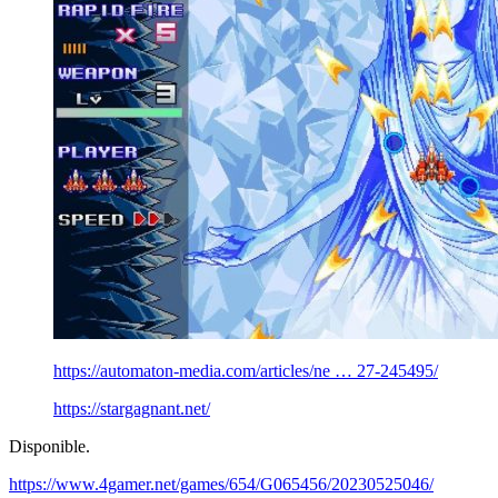
https://automaton-media.com/articles/ne … 27-245495/
https://stargagnant.net/
Disponible.
https://www.4gamer.net/games/654/G065456/20230525046/