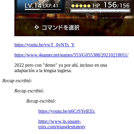
https://youtu.be/vwT_0vNTs_Y
https://www.4gamer.net/games/553/G055388/20210218011/
2022 pero con "demo" ya por ahí, incluso en una
adaptación a la lengua inglesa.
Recap escribió:
Recap escribió:
Recap escribió:
https://youtu.be/g6CrSYelEEc
https://www.jp.square-
enix.com/trianglestrategy