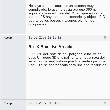
conectado
No si ya sé que saturn es un sistema muy
complicado, lo que no sabia era que 360 no
soportara la resolucion del RS aunque es verdad
que en RS hay parte de escenarios y objetos 2-D
aparte de los bosses y algunos elementos
poligonales
15-02-2007 19:15:12
8
Recap
Administrador
Re: X-Box Live Arcade.
No
conectado
El 99,8% del "soft" de SS, poligonal o no, va en
baja. Un juego 3D originalmente en baja (sea del
sistema que sea) sufriría prácticamente igual que
uno 2D si se sobreescala para una alta resolución.
.
28-02-2007 01:51:55
9
Recap
Administrador