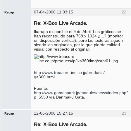
07-04-2008 11:03:15
22
Recap
Administrador
Re: X-Box Live Arcade.
No
conectado
Ikaruga disponible el 9 de Abril. Los gráficos se
han reconstruido para 768 x 1024 ¿...? (monitor
en disposición vertical), pero las texturas siguen
siendo las originales, por lo que pierde calidad
visual con respecto al original:
http://www.treasure-inc.co.jp/products/ …
ga360.html
Fuente:
http://www.gamespark.jp/modules/news/index.php?
p=5550
vía Danmaku Gata.
12-06-2008 15:27:15
23
Recap
Administrador
Re: X-Box Live Arcade.
No
conectado