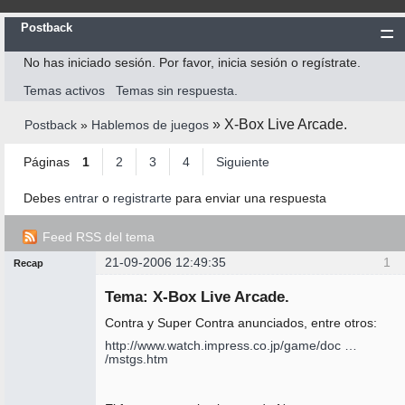
Postback
No has iniciado sesión.
Por favor, inicia sesión o regístrate.
Inicio
Temas activos
Temas sin respuesta.
Postback
»
X-Box Live Arcade.
Postback
»
Hablemos de juegos
Reglas
Búsqueda
Páginas
1
2
3
4
Siguiente
Registrarte
Debes
entrar
o
registrarte
para enviar una respuesta
Entrar
Feed RSS del tema
21-09-2006 12:49:35
1
Recap
Mensajes [ 1 al 25 de 83 ]
Administrador
Tema: X-Box Live Arcade.
No
conectado
Contra y Super Contra anunciados, entre otros:
http://www.watch.impress.co.jp/game/doc …
/mstgs.htm