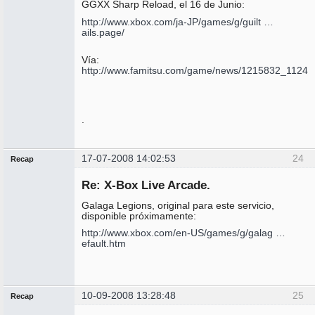
GGXX Sharp Reload, el 16 de Junio:
http://www.xbox.com/ja-JP/games/g/guilt …
ails.page/
Vía:
http://www.famitsu.com/game/news/1215832_1124.h
.
17-07-2008 14:02:53
24
Recap
Administrador
Re: X-Box Live Arcade.
No
conectado
Galaga Legions, original para este servicio,
disponible próximamente:
http://www.xbox.com/en-US/games/g/galag …
efault.htm
10-09-2008 13:28:48
25
Recap
Administrador