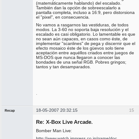
(matemáticamente hablando) del escalado.
También dan la opción de sobreescalarlo a
pantalla completa, incluso a 16:9, pero distorsiona
el "pixel", en consecuencia.
No vamos a rasgarnos las vestiduras, de todos
modos. La 3-60 no soporta baja resolución y el
escalado es casi obligatorio. Lo lamentable es que
no sean aún capaces, en casos como éste, de
implementar "scanlines" de pega y discernir que el
efecto mosaico éste de los güevos solo tiene
aceptación entre aquéllos criados entre juegos de
MS-DOS que nunca llegaron a conocer las
bondades de una señal RGB. Pobres gringos;
tantos y tan desamparados.
.
18-05-2007 20:32:15
15
Recap
Administrador
Re: X-Box Live Arcade.
No
conectado
Bomber Man Live:
http://www.watch.impress.co.jp/game/doc …