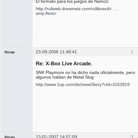
El formato para los juegos de Namco:
http://ruliweb.dreamwiz.com/ruliboard/r …
amp;ftext=
.
23-09-2006 11:48:41
2
Recap
Administrador
Re: X-Box Live Arcade.
No
conectado
SNK Playmore no ha dicho nada oficialmente, pero
algunos hablan de Metal Slug:
http://www.1up.com/do/newsStory?cId=3153919
.
13-01-2007 14:07:09
3
Recap