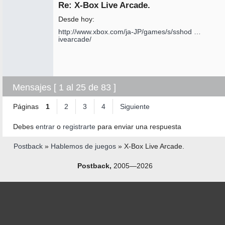
Re: X-Box Live Arcade.
No
conectado
Desde hoy:
http://www.xbox.com/ja-JP/games/s/sshod …
ivearcade/
Mensajes [ 1 al 25 de 83 ]
Páginas
1
2
3
4
Siguiente
Debes
entrar
o
registrarte
para enviar una respuesta
Postback
»
Hablemos de juegos
»
X-Box Live Arcade.
Postback,
2005—2026