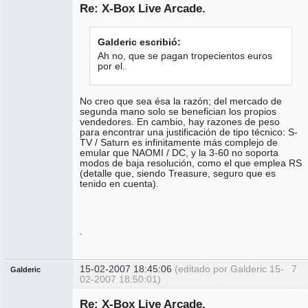
Re: X-Box Live Arcade.
No
conectado
Galderic escribió:
Ah no, que se pagan tropecientos euros
por el.
No creo que sea ésa la razón; del mercado de
segunda mano solo se benefician los propios
vendedores. En cambio, hay razones de peso
para encontrar una justificación de tipo técnico: S-
TV / Saturn es infinitamente más complejo de
emular que NAOMI / DC, y la 3-60 no soporta
modos de baja resolución, como el que emplea RS
(detalle que, siendo Treasure, seguro que es
tenido en cuenta).
.
15-02-2007 18:45:06
(editado por Galderic 15-
7
Galderic
02-2007 18:50:01)
Miembro
Re: X-Box Live Arcade.
No