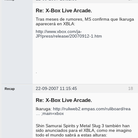
Administrador
Re: X-Box Live Arcade.
No
conectado
Tras meses de rumores, MS confirma que Ikaruga
aparecerá en XBLA:
http://www.xbox.com/ja-
JP/press/release/20070912-1.htm
.
22-09-2007 11:15:45
18
Recap
Administrador
Re: X-Box Live Arcade.
No
conectado
Ikaruga:
http://ruliweb2.empas.com/ruliboard/rea
… ;main=xbox
Shin Samurai Spirits y Metal Slug 3 también han
sido anunciados para el XBLA, como me imagino
todo el mundo sabrá a estas alturas: