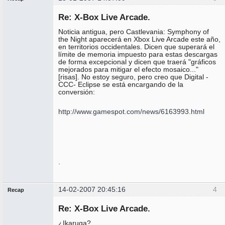
Administrador
Re: X-Box Live Arcade.
No
conectado
Noticia antigua, pero Castlevania: Symphony of
the Night aparecerá en Xbox Live Arcade este año,
en territorios occidentales. Dicen que superará el
límite de memoria impuesto para estas descargas
de forma excepcional y dicen que traerá "gráficos
mejorados para mitigar el efecto mosaico..."
[risas]. No estoy seguro, pero creo que Digital -
CCC- Eclipse se está encargando de la
conversión:
http://www.gamespot.com/news/6163993.html
.
14-02-2007 20:45:16
4
Recap
Administrador
Re: X-Box Live Arcade.
No
conectado
¿Ikaruga?