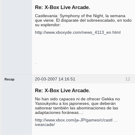
Administrador
Re: X-Box Live Arcade.
No
conectado
Castlevania: Symphony of the Night, la semana
que viene. El disparate del sobreescalado, en todo
su esplendor:
http://www.xboxyde.com/news_4113_en.html
.
20-03-2007 14:16:51
12
Recap
Administrador
Re: X-Box Live Arcade.
No
conectado
No han sido capaces ni de ofrecer Gekka no
Yasoukyoku a los japoneses, que deberán
saborear también las abominaciones de las
adaptaciones foráneas...:
http://www.xbox.com/ja-JP/games/c/castl …
ivearcade/