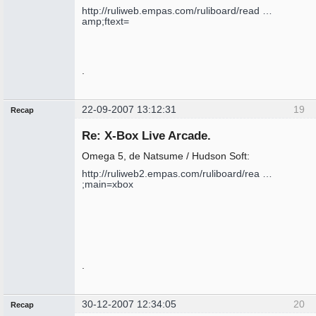
http://ruliweb.empas.com/ruliboard/read …
amp;ftext=
.
22-09-2007 13:12:31
19
Recap
Administrador
Re: X-Box Live Arcade.
No
conectado
Omega 5, de Natsume / Hudson Soft:
http://ruliweb2.empas.com/ruliboard/rea …
;main=xbox
.
30-12-2007 12:34:05
20
Recap
Administrador