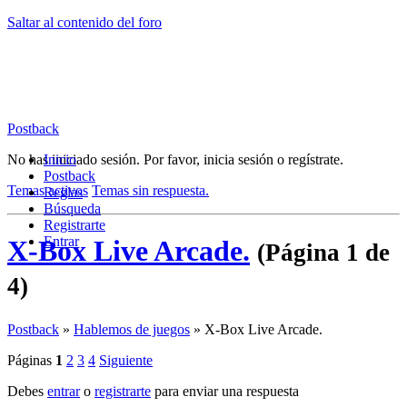
Saltar al contenido del foro
Postback
No has iniciado sesión.
Inicio
Por favor, inicia sesión o regístrate.
Postback
Temas activos
Temas sin respuesta.
Reglas
Búsqueda
Registrarte
Entrar
X-Box Live Arcade.
(Página 1 de
4)
Postback
»
Hablemos de juegos
»
X-Box Live Arcade.
Páginas
1
2
3
4
Siguiente
Debes
entrar
o
registrarte
para enviar una respuesta