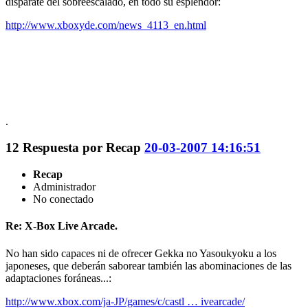
disparate del sobreescalado, en todo su esplendor:
http://www.xboxyde.com/news_4113_en.html
.
12
Respuesta por
Recap
20-03-2007 14:16:51
Recap
Administrador
No conectado
Re: X-Box Live Arcade.
No han sido capaces ni de ofrecer Gekka no Yasoukyoku a los
japoneses, que deberán saborear también las abominaciones de las
adaptaciones foráneas...:
http://www.xbox.com/ja-JP/games/c/castl … ivearcade/