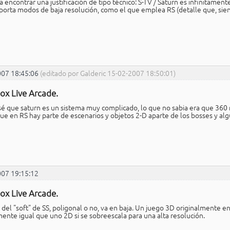
a encontrar una justificación de tipo técnico: S-TV / Saturn es infinitame
porta modos de baja resolución, como el que emplea RS (detalle que, sie
007 18:45:06
(editado por Galderic 15-02-2007 18:50:01)
ox Live Arcade.
 sé que saturn es un sistema muy complicado, lo que no sabia era que 360 
ue en RS hay parte de escenarios y objetos 2-D aparte de los bosses y a
007 19:15:12
ox Live Arcade.
del "soft" de SS, poligonal o no, va en baja. Un juego 3D originalmente en 
mente igual que uno 2D si se sobreescala para una alta resolución.