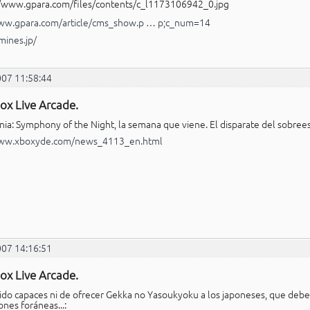
www.gpara.com/article/cms_show.p … p;c_num=14
mines.jp/
007 11:58:44
ox Live Arcade.
nia: Symphony of the Night, la semana que viene. El disparate del sobree
www.xboxyde.com/news_4113_en.html
007 14:16:51
ox Live Arcade.
ido capaces ni de ofrecer Gekka no Yasoukyoku a los japoneses, que debe
nes foráneas...: