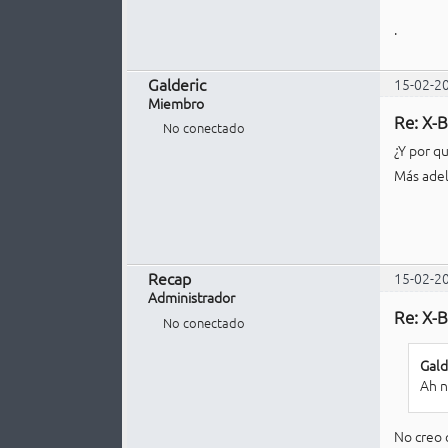
.
Galderic
15-02-2
Miembro
Re: X-B
No conectado
¿Y por q
Más adel
Recap
15-02-2
Administrador
Re: X-B
No conectado
Gald
Ah n
No creo 