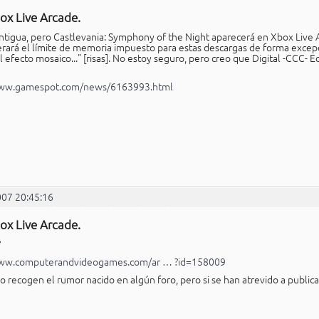
ox Live Arcade.
antigua, pero Castlevania: Symphony of the Night aparecerá en Xbox Live A
rará el límite de memoria impuesto para estas descargas de forma excepc
l efecto mosaico..." [risas]. No estoy seguro, pero creo que Digital -CCC- 
www.gamespot.com/news/6163993.html
007 20:45:16
ox Live Arcade.
?
www.computerandvideogames.com/ar … ?id=158009
o recogen el rumor nacido en algún foro, pero si se han atrevido a publicar