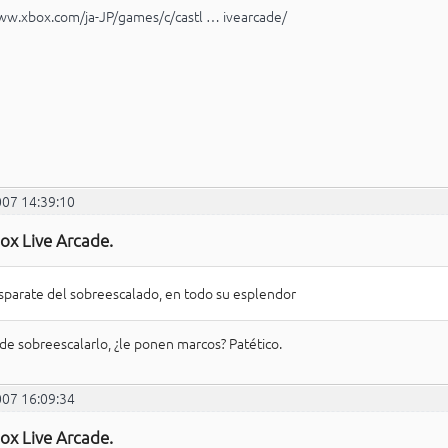
ww.xbox.com/ja-JP/games/c/castl … ivearcade/
007 14:39:10
ox Live Arcade.
isparate del sobreescalado, en todo su esplendor
e sobreescalarlo, ¿le ponen marcos? Patético.
007 16:09:34
ox Live Arcade.