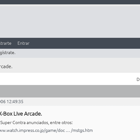
trarte
Entrar
gístrate.
rcade.
D
006 12:49:35
X-Box Live Arcade.
 Super Contra anunciados, entre otros:
ww.watch.impress.co.jp/game/doc … /mstgs.htm