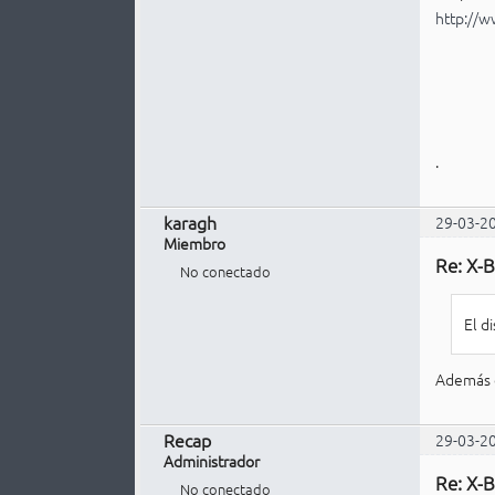
http://w
.
karagh
29-03-2
Miembro
Re: X-B
No conectado
El d
Además d
Recap
29-03-2
Administrador
Re: X-B
No conectado