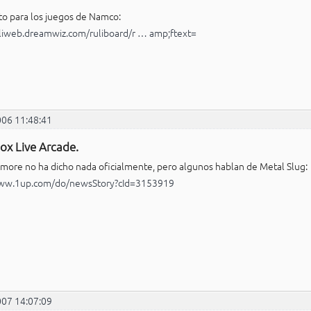
to para los juegos de Namco:
uliweb.dreamwiz.com/ruliboard/r … amp;ftext=
006 11:48:41
ox Live Arcade.
more no ha dicho nada oficialmente, pero algunos hablan de Metal Slug:
www.1up.com/do/newsStory?cId=3153919
007 14:07:09