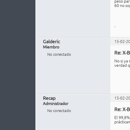
peso par
60 no so
.
Galderic
15-02-2
Miembro
Re: X-B
No conectado
No si ya
verdad q
Recap
15-02-2
Administrador
Re: X-B
No conectado
El 99,8% 
práctica