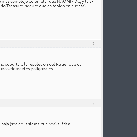
nte más complejo de emular que NAOMI / DC, y la 3-
ndo Treasure, seguro que es tenido en cuenta).
7
no soportara la resolucion del RS aunque es
lgunos elementos poligonales
8
baja (sea del sistema que sea) sufriría