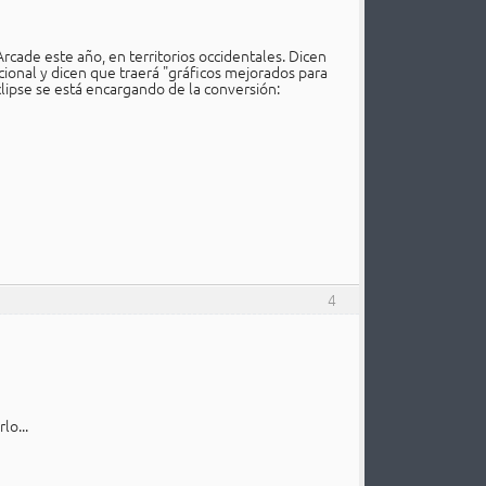
rcade este año, en territorios occidentales. Dicen
ional y dicen que traerá "gráficos mejorados para
Eclipse se está encargando de la conversión:
4
lo...