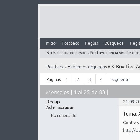
Inicio
Postback
Reglas
Búsqueda
Regis
No has iniciado sesión.
Por favor, inicia sesión o re
»
X-Box Live A
Postback
»
Hablemos de juegos
Páginas
1
2
3
4
Siguiente
Mensajes [ 1 al 25 de 83 ]
Recap
21-09-2
Administrador
Tema: 
No conectado
Contra y
http://w