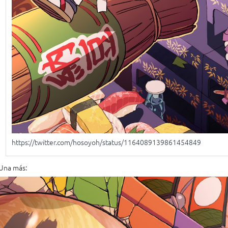
https://twitter.com/hosoyoh/status/1164089139861454849
Una más: