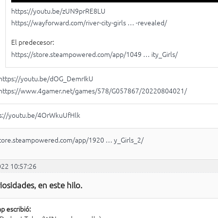
https://youtu.be/zUN9prRE8LU
https://wayforward.com/river-city-girls … -revealed/
El predecesor:
https://store.steampowered.com/app/1049 … ity_Girls/
https://youtu.be/dOG_DemrIkU
https://www.4gamer.net/games/578/G057867/20220804021/
s://youtu.be/4OrWkuUfHlk
store.steampowered.com/app/1920 … y_Girls_2/
022 10:57:26
iosidades, en este hilo.
p escribió: