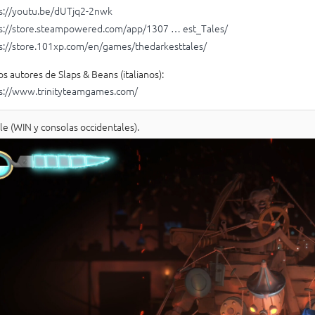
s://youtu.be/dUTjq2-2nwk
s://store.steampowered.com/app/1307 … est_Tales/
s://store.101xp.com/en/games/thedarkesttales/
os autores de Slaps & Beans (italianos):
s://www.trinityteamgames.com/
le (WIN y consolas occidentales).