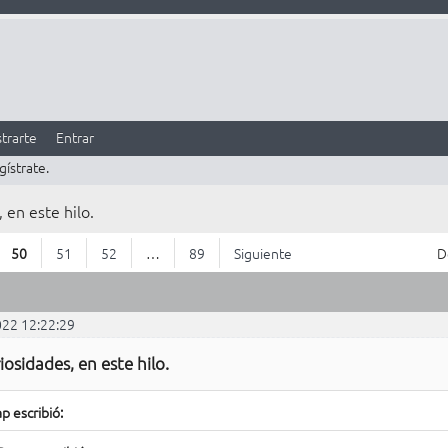
trarte
Entrar
gístrate.
 en este hilo.
50
51
52
…
89
Siguiente
D
022 12:22:29
iosidades, en este hilo.
p escribió: