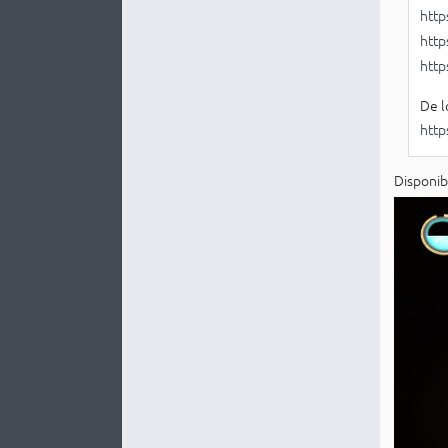
http
http
http
De l
http
Disponib