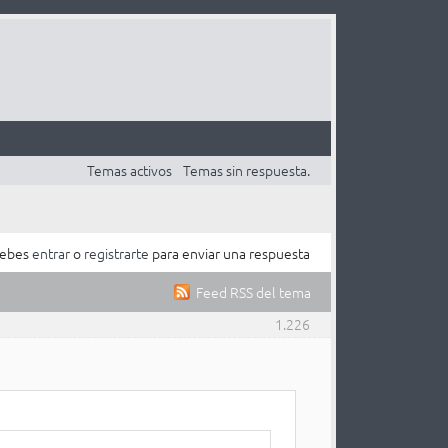
Temas activos
Temas sin respuesta.
ebes
entrar
o
registrarte
para enviar una respuesta
Feed RSS del tema
1.226