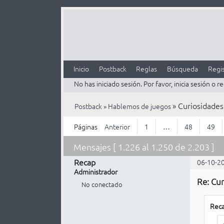
Inicio
Postback
Reglas
Búsqueda
Regis
No has iniciado sesión.
Por favor, inicia sesión o re
»
Curiosidades,
Postback
»
Hablemos de juegos
Páginas
Anterior
1
…
48
49
Mensajes [ 1.226 al 1.250 de 2.203 ]
Recap
06-10-2
Administrador
Re: Cur
No conectado
Reca