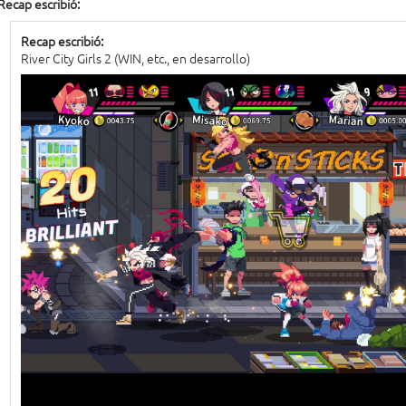
Recap escribió:
Recap escribió:
River City Girls 2 (WIN, etc., en desarrollo)