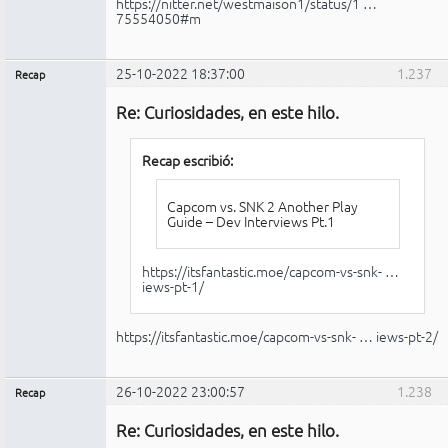
https://nitter.net/westmaison1/status/1 …
75554050#m
25-10-2022 18:37:00
1.237
Recap
Administrador
Re: Curiosidades, en este hilo.
No
conectado
Recap escribió:
Capcom vs. SNK 2 Another Play
Guide – Dev Interviews Pt.1
https://itsfantastic.moe/capcom-vs-snk- …
iews-pt-1/
https://itsfantastic.moe/capcom-vs-snk- … iews-pt-2/
26-10-2022 23:00:57
1.238
Recap
Administrador
Re: Curiosidades, en este hilo.
No
conectado