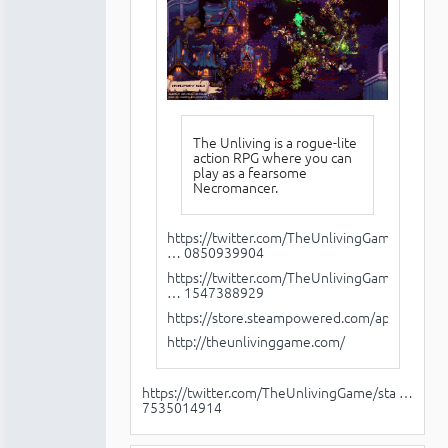
The Unliving is a rogue-lite
action RPG where you can
play as a fearsome
Necromancer.
https://twitter.com/TheUnlivingGame/sta
… 0850939904
https://twitter.com/TheUnlivingGame/sta
… 1547388929
https://store.steampowered.com/app/986040
http://theunlivinggame.com/
https://twitter.com/TheUnlivingGame/sta …
7535014914