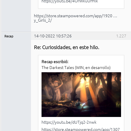
https://youtu.be/4OrWkuUfHlk
https://store.steampowered.com/app/1920 …
y_Girls_2/
14-10-2022 10:57:26
1.227
Recap
Administrador
Re: Curiosidades, en este hilo.
No
conectado
Recap escribió:
The Darkest Tales (WIN, en desarrollo)
https://youtu.be/dUTjq2-2nwk
https://store.steampowered.com/app/1307