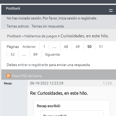
Postback
No has iniciado sesión.
Por favor, inicia sesión o regístrate.
Inicio
Temas activos
Temas sin respuesta.
Postback
»
Curiosidades, en este hilo.
Postback
»
Hablemos de juegos
Reglas
Búsqueda
Páginas
Anterior
1
…
48
49
50
51
Registrarte
52
…
89
Siguiente
Entrar
Debes
entrar
o
registrarte
para enviar una respuesta
Feed RSS del tema
06-10-2022 12:22:29
1.226
Recap
Mensajes [ 1.226 al 1.250 de 2.202 ]
Administrador
Re: Curiosidades, en este hilo.
No
conectado
Recap escribió: