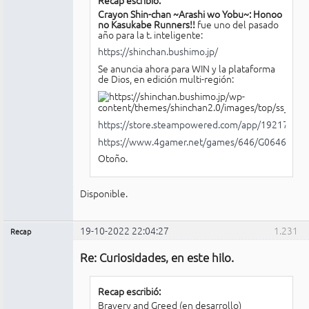
Crayon Shin-chan ~Arashi wo Yobu~: Honoo
no Kasukabe Runners!!
fue uno del pasado
año para la t. inteligente:
https://shinchan.bushimo.jp/
Se anuncia ahora para WIN y la plataforma
de Dios, en edición multi-región:
https://store.steampowered.com/app/1921740/_
https://www.4gamer.net/games/646/G064643/
Otoño.
Disponible.
19-10-2022 22:04:27
1.231
Recap
Administrador
Re: Curiosidades, en este hilo.
No
conectado
Recap escribió:
Bravery and Greed (en desarrollo)