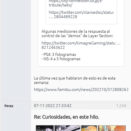
https://city-connection.co.jp/s-
tribute/taito/
https://twitter.com/claricedisc/status/
… 2804489228
Algunas mediciones de la respuesta al
control de las "demos" de Layer Section:
https://twitter.com/kimagreGaming/statu …
8212463622
- PS4: 3 fotogramas
- NS: 4 a 5 fotogramas
La última vez que hablaron de esto es de esta
semana:
https://www.famitsu.com/news/202210/31280826.h
07-11-2022 21:33:42
1.244
Recap
Administrador
Re: Curiosidades, en este hilo.
No
conectado