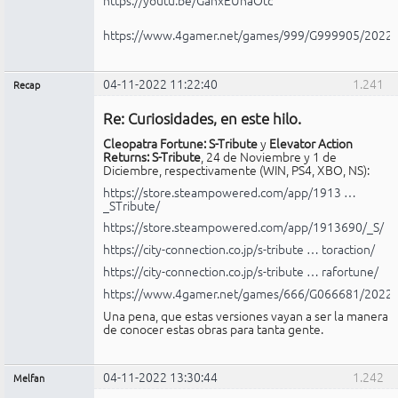
https://www.4gamer.net/games/999/G999905/2022
04-11-2022 11:22:40
1.241
Recap
Administrador
Re: Curiosidades, en este hilo.
No
conectado
Cleopatra Fortune: S-Tribute
y
Elevator Action
Returns: S-Tribute
, 24 de Noviembre y 1 de
Diciembre, respectivamente (WIN, PS4, XBO, NS):
https://store.steampowered.com/app/1913 …
_STribute/
https://store.steampowered.com/app/1913690/_S/
https://city-connection.co.jp/s-tribute … toraction/
https://city-connection.co.jp/s-tribute … rafortune/
https://www.4gamer.net/games/666/G066681/2022
Una pena, que estas versiones vayan a ser la manera
de conocer estas obras para tanta gente.
04-11-2022 13:30:44
1.242
Melfan
Miembro