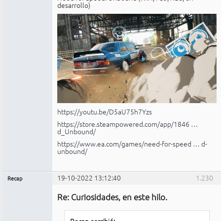
desarrollo)
https://youtu.be/D5aU75h7Yzs
https://store.steampowered.com/app/1846 …
d_Unbound/
https://www.ea.com/games/need-for-speed … d-
unbound/
19-10-2022 13:12:40
1.230
Recap
Administrador
Re: Curiosidades, en este hilo.
No
conectado
Recap escribió: