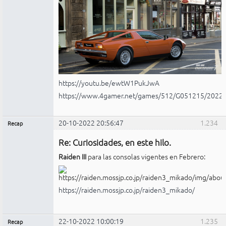
https://youtu.be/ewtW1PukJwA
https://www.4gamer.net/games/512/G051215/2022
20-10-2022 20:56:47
1.234
Recap
Administrador
Re: Curiosidades, en este hilo.
No
conectado
Raiden III
para las consolas vigentes en Febrero:
https://raiden.mossjp.co.jp/raiden3_mikado/
22-10-2022 10:00:19
1.235
Recap