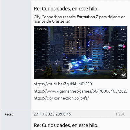
Administrador
Re: Curiosidades, en este hilo.
No
conectado
City Connection rescata
Formation Z
para dejarlo en
manos de Granzella:
https://youtu.be/ZguN4_MDG90
https://www.4gamer.net/games/664/G066465/2022
https://city-connection.co.jp/fz/
23-10-2022 23:00:45
1.236
Recap
Administrador
Re: Curiosidades, en este hilo.
No
conectado