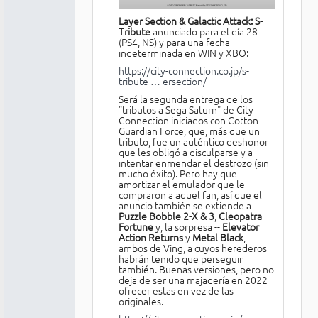
Layer Section & Galactic Attack: S-
Tribute
anunciado para el día 28
(PS4, NS) y para una fecha
indeterminada en WIN y XBO:
https://city-connection.co.jp/s-
tribute … ersection/
Será la segunda entrega de los
"tributos a Sega Saturn" de City
Connection iniciados con Cotton -
Guardian Force, que, más que un
tributo, fue un auténtico deshonor
que les obligó a disculparse y a
intentar enmendar el destrozo (sin
mucho éxito). Pero hay que
amortizar el emulador que le
compraron a aquel fan, así que el
anuncio también se extiende a
Puzzle Bobble 2-X & 3
,
Cleopatra
Fortune
y, la sorpresa --
Elevator
Action Returns
y
Metal Black
,
ambos de Ving, a cuyos herederos
habrán tenido que perseguir
también. Buenas versiones, pero no
deja de ser una majadería en 2022
ofrecer estas en vez de las
originales.