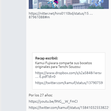
https://nitter.net/hiro0110bd/status/15 …
87961088#m
Recap escribió:
Kamui Fujiwara comparte sus bocetos
originales para Tenchi Souzou:
https://www.dropbox.com/s/s2a5848i1ersv
… E.pdf?dl=0
https://twitter.com/kamuif/status/1379075965
Por los 27 años:
https://youtu.be/9NG__W_FmCI
https://twitter.com/kamuif/status/15841032553822