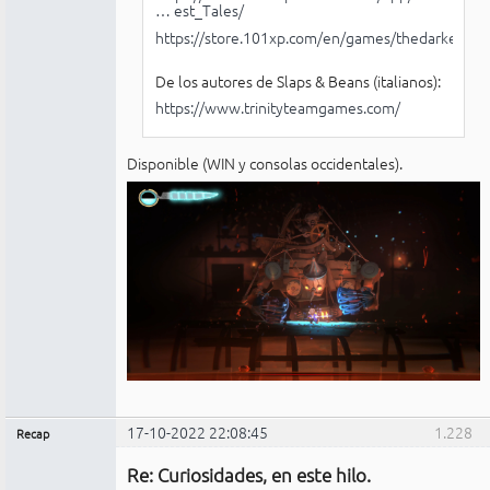
… est_Tales/
https://store.101xp.com/en/games/thedarkesttal
De los autores de Slaps & Beans (italianos):
https://www.trinityteamgames.com/
Disponible (WIN y consolas occidentales).
17-10-2022 22:08:45
1.228
Recap
Administrador
Re: Curiosidades, en este hilo.
No
conectado