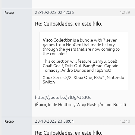
28-10-2022 02:42:36
1.239
Recap
Administrador
Re: Curiosidades, en este hilo.
No
conectado
Visco Collection
is a bundle with 7 seven
games from NeoGeo that made history
through the years that are now coming to
the consoles!
This collection will feature Ganryu, Goal!
Goal! Goal!, Drift Out, BangBead, Captain
Tomaday, Andro Dunos and FlipShot!
Xbox Series S/X, Xbox One, PS5/4, Nintendo
Switch
https://youtu.be/j7lDgAJ63Uc
(Épico, lo de Hellfire y Whip Rush. ¡Ánimo, Brasil!)
28-10-2022 23:58:04
1.240
Recap
Administrador
Re: Curiosidades, en este hilo.
No