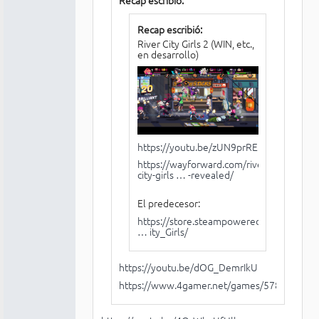
Recap escribió:
Recap escribió:
River City Girls 2 (WIN, etc.,
en desarrollo)
https://youtu.be/zUN9prRE8LU
https://wayforward.com/river-
city-girls … -revealed/
El predecesor:
https://store.steampowered.com/app/10
… ity_Girls/
https://youtu.be/dOG_DemrIkU
https://www.4gamer.net/games/578/G0578