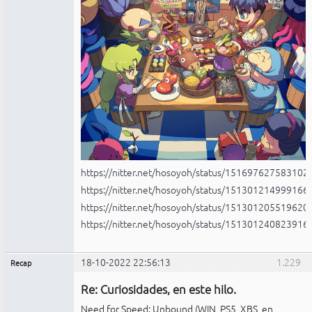
https://nitter.net/hosoyoh/status/15169762758310
https://nitter.net/hosoyoh/status/15130121499916
https://nitter.net/hosoyoh/status/15130120551962
https://nitter.net/hosoyoh/status/15130124082391
18-10-2022 22:56:13
1.229
Recap
Administrador
Re: Curiosidades, en este hilo.
No
conectado
Need for Speed: Unbound (WIN, PS5, XBS, en