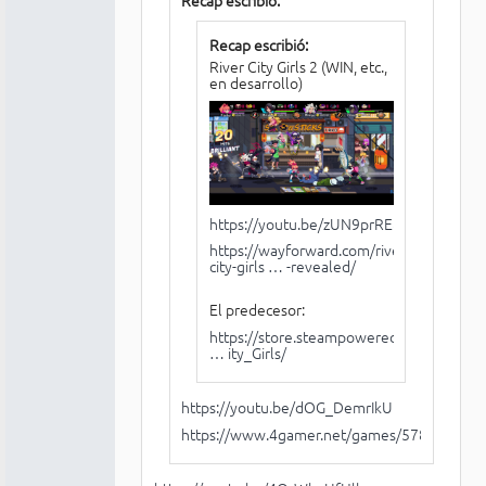
Recap escribió:
Recap escribió:
River City Girls 2 (WIN, etc.,
en desarrollo)
https://youtu.be/zUN9prRE8LU
https://wayforward.com/river-
city-girls … -revealed/
El predecesor:
https://store.steampowered.com/app/10
… ity_Girls/
https://youtu.be/dOG_DemrIkU
https://www.4gamer.net/games/578/G0578