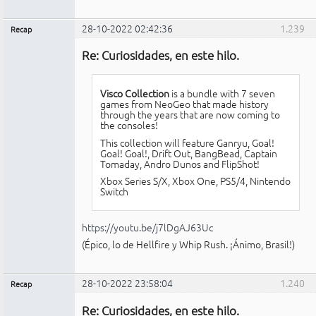
28-10-2022 02:42:36
1.239
Recap
Administrador
Re: Curiosidades, en este hilo.
No
conectado
Visco Collection
is a bundle with 7 seven
games from NeoGeo that made history
through the years that are now coming to
the consoles!
This collection will feature Ganryu, Goal!
Goal! Goal!, Drift Out, BangBead, Captain
Tomaday, Andro Dunos and FlipShot!
Xbox Series S/X, Xbox One, PS5/4, Nintendo
Switch
https://youtu.be/j7lDgAJ63Uc
(Épico, lo de Hellfire y Whip Rush. ¡Ánimo, Brasil!)
28-10-2022 23:58:04
1.240
Recap
Administrador
Re: Curiosidades, en este hilo.
No