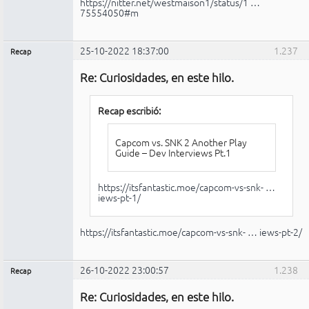
https://nitter.net/westmaison1/status/1 …
75554050#m
25-10-2022 18:37:00
1.237
Recap
Administrador
Re: Curiosidades, en este hilo.
No
conectado
Recap escribió:
Capcom vs. SNK 2 Another Play
Guide – Dev Interviews Pt.1
https://itsfantastic.moe/capcom-vs-snk- …
iews-pt-1/
https://itsfantastic.moe/capcom-vs-snk- … iews-pt-2/
26-10-2022 23:00:57
1.238
Recap
Administrador
Re: Curiosidades, en este hilo.
No
conectado