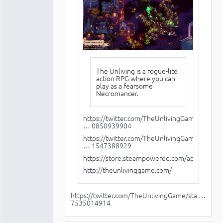
The Unliving is a rogue-lite
action RPG where you can
play as a fearsome
Necromancer.
https://twitter.com/TheUnlivingGame/sta
… 0850939904
https://twitter.com/TheUnlivingGame/sta
… 1547388929
https://store.steampowered.com/app/986040
http://theunlivinggame.com/
https://twitter.com/TheUnlivingGame/sta …
7535014914