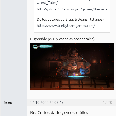
… est_Tales/
https://store.101xp.com/en/games/thedarkesttal
De los autores de Slaps & Beans (italianos):
https://www.trinityteamgames.com/
Disponible (WIN y consolas occidentales).
17-10-2022 22:08:45
1.228
Recap
Administrador
Re: Curiosidades, en este hilo.
No
conectado