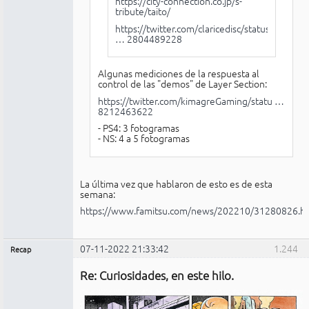
https://city-connection.co.jp/s-
tribute/taito/
https://twitter.com/claricedisc/status/
… 2804489228
Algunas mediciones de la respuesta al
control de las "demos" de Layer Section:
https://twitter.com/kimagreGaming/statu …
8212463622
- PS4: 3 fotogramas
- NS: 4 a 5 fotogramas
La última vez que hablaron de esto es de esta
semana:
https://www.famitsu.com/news/202210/31280826.h
07-11-2022 21:33:42
1.244
Recap
Administrador
Re: Curiosidades, en este hilo.
No
conectado