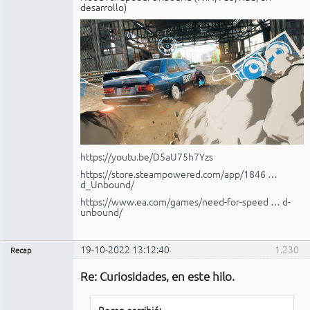
desarrollo)
https://youtu.be/D5aU75h7Yzs
https://store.steampowered.com/app/1846 …
d_Unbound/
https://www.ea.com/games/need-for-speed … d-
unbound/
19-10-2022 13:12:40
1.230
Recap
Administrador
Re: Curiosidades, en este hilo.
No
conectado
Recap escribió: