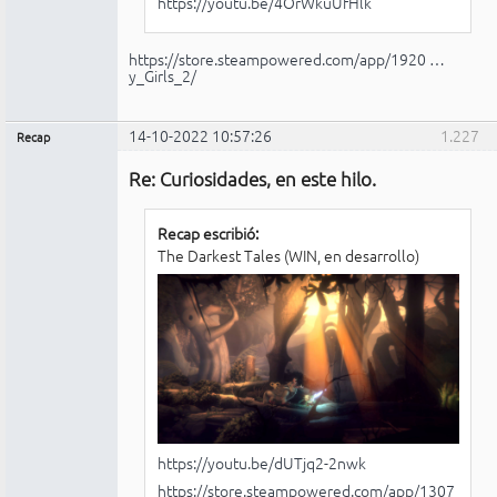
https://youtu.be/4OrWkuUfHlk
https://store.steampowered.com/app/1920 …
y_Girls_2/
14-10-2022 10:57:26
1.227
Recap
Administrador
Re: Curiosidades, en este hilo.
No
conectado
Recap escribió:
The Darkest Tales (WIN, en desarrollo)
https://youtu.be/dUTjq2-2nwk
https://store.steampowered.com/app/1307