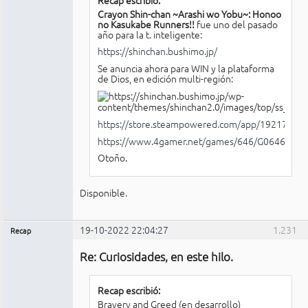
Crayon Shin-chan ~Arashi wo Yobu~: Honoo
no Kasukabe Runners!!
fue uno del pasado
año para la t. inteligente:
https://shinchan.bushimo.jp/
Se anuncia ahora para WIN y la plataforma
de Dios, en edición multi-región:
https://store.steampowered.com/app/1921740/_
https://www.4gamer.net/games/646/G064643/
Otoño.
Disponible.
19-10-2022 22:04:27
1.231
Recap
Administrador
Re: Curiosidades, en este hilo.
No
conectado
Recap escribió:
Bravery and Greed (en desarrollo)