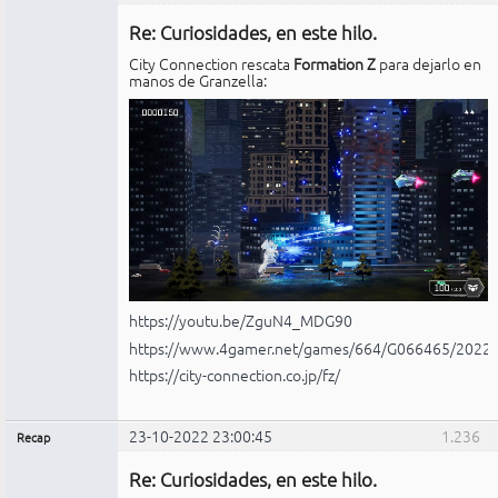
Administrador
Re: Curiosidades, en este hilo.
No
conectado
City Connection rescata
Formation Z
para dejarlo en
manos de Granzella:
https://youtu.be/ZguN4_MDG90
https://www.4gamer.net/games/664/G066465/2022
https://city-connection.co.jp/fz/
23-10-2022 23:00:45
1.236
Recap
Administrador
Re: Curiosidades, en este hilo.
No
conectado