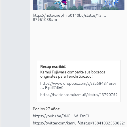
https://nitter.net/hiro0110bd/status/15 …
87961088#m
Recap escribió:
Kamui Fujiwara comparte sus bocetos
originales para Tenchi Souzou:
https://www.dropbox.com/s/s2a5848i1ersv
… E.pdf?dl=0
https://twitter.com/kamuif/status/1379075965
Por los 27 años:
https://youtu.be/9NG__W_FmCI
https://twitter.com/kamuif/status/15841032553822