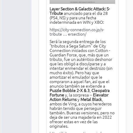
Layer Section & Galactic Attack: S-
Tribute
anunciado para el día 28
(PS4, NS) y para una fecha
indeterminada en WIN y XBO:
https://city-connection.co.jp/s-
tribute … ersection/
Será la segunda entrega de los
"tributos a Sega Saturn" de City
Connection iniciados con Cotton -
Guardian Force, que, más que un
tributo, fue un auténtico deshonor
que les obligó a disculparse y a
intentar enmendar el destrozo (sin
mucho éxito). Pero hay que
amortizar el emulador que le
compraron a aquel fan, así que el
anuncio también se extiende a
Puzzle Bobble 2-X & 3
,
Cleopatra
Fortune
y, la sorpresa --
Elevator
Action Returns
y
Metal Black
,
ambos de Ving, a cuyos herederos
habrán tenido que perseguir
también. Buenas versiones, pero no
deja de ser una majadería en 2022
ofrecer estas en vez de las
originales.