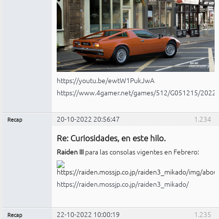
https://youtu.be/ewtW1PukJwA
https://www.4gamer.net/games/512/G051215/2022
20-10-2022 20:56:47
1.234
Recap
Administrador
Re: Curiosidades, en este hilo.
No
conectado
Raiden III
para las consolas vigentes en Febrero:
https://raiden.mossjp.co.jp/raiden3_mikado/
22-10-2022 10:00:19
1.235
Recap