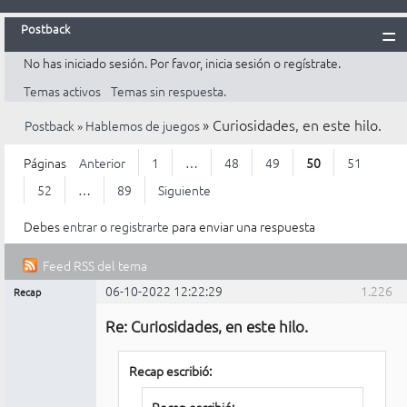
Postback
No has iniciado sesión.
Por favor, inicia sesión o regístrate.
Inicio
Temas activos
Temas sin respuesta.
Postback
»
Curiosidades, en este hilo.
Postback
»
Hablemos de juegos
Reglas
Búsqueda
Páginas
Anterior
1
…
48
49
50
51
Registrarte
52
…
89
Siguiente
Entrar
Debes
entrar
o
registrarte
para enviar una respuesta
Feed RSS del tema
06-10-2022 12:22:29
1.226
Recap
Mensajes [ 1.226 al 1.250 de 2.203 ]
Administrador
Re: Curiosidades, en este hilo.
No
conectado
Recap escribió: