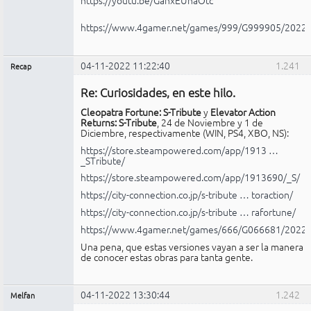
https://www.4gamer.net/games/999/G999905/2022
04-11-2022 11:22:40
1.241
Recap
Administrador
Re: Curiosidades, en este hilo.
No
conectado
Cleopatra Fortune: S-Tribute
y
Elevator Action
Returns: S-Tribute
, 24 de Noviembre y 1 de
Diciembre, respectivamente (WIN, PS4, XBO, NS):
https://store.steampowered.com/app/1913 …
_STribute/
https://store.steampowered.com/app/1913690/_S/
https://city-connection.co.jp/s-tribute … toraction/
https://city-connection.co.jp/s-tribute … rafortune/
https://www.4gamer.net/games/666/G066681/2022
Una pena, que estas versiones vayan a ser la manera
de conocer estas obras para tanta gente.
04-11-2022 13:30:44
1.242
Melfan
Miembro