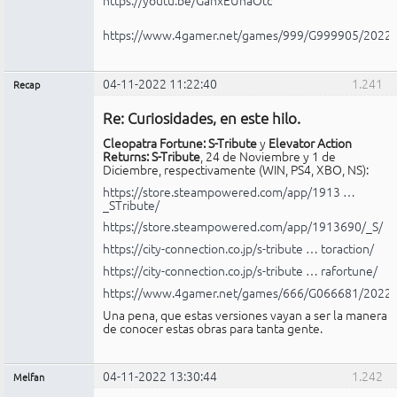
https://www.4gamer.net/games/999/G999905/2022
04-11-2022 11:22:40
1.241
Recap
Administrador
Re: Curiosidades, en este hilo.
No
conectado
Cleopatra Fortune: S-Tribute
y
Elevator Action
Returns: S-Tribute
, 24 de Noviembre y 1 de
Diciembre, respectivamente (WIN, PS4, XBO, NS):
https://store.steampowered.com/app/1913 …
_STribute/
https://store.steampowered.com/app/1913690/_S/
https://city-connection.co.jp/s-tribute … toraction/
https://city-connection.co.jp/s-tribute … rafortune/
https://www.4gamer.net/games/666/G066681/2022
Una pena, que estas versiones vayan a ser la manera
de conocer estas obras para tanta gente.
04-11-2022 13:30:44
1.242
Melfan
Miembro