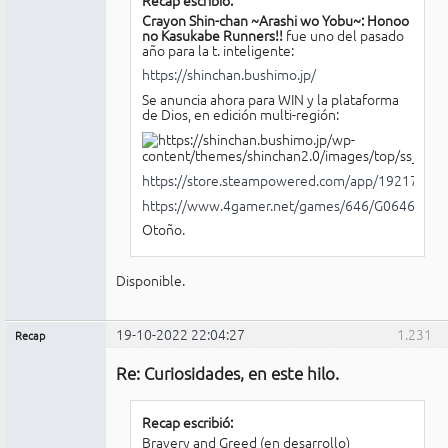
Crayon Shin-chan ~Arashi wo Yobu~: Honoo
no Kasukabe Runners!!
fue uno del pasado
año para la t. inteligente:
https://shinchan.bushimo.jp/
Se anuncia ahora para WIN y la plataforma
de Dios, en edición multi-región:
https://store.steampowered.com/app/1921740/_
https://www.4gamer.net/games/646/G064643/
Otoño.
Disponible.
19-10-2022 22:04:27
1.231
Recap
Administrador
Re: Curiosidades, en este hilo.
No
conectado
Recap escribió:
Bravery and Greed (en desarrollo)