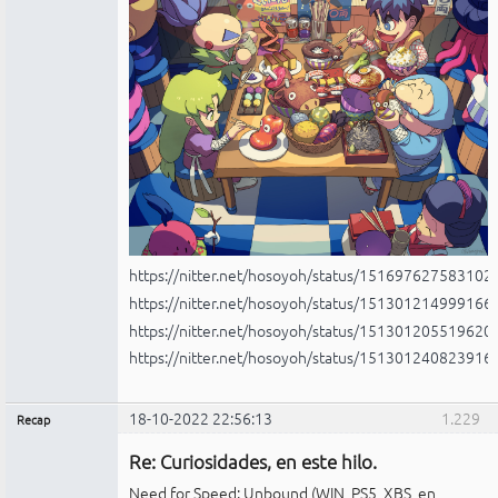
https://nitter.net/hosoyoh/status/15169762758310
https://nitter.net/hosoyoh/status/15130121499916
https://nitter.net/hosoyoh/status/15130120551962
https://nitter.net/hosoyoh/status/15130124082391
18-10-2022 22:56:13
1.229
Recap
Administrador
Re: Curiosidades, en este hilo.
No
conectado
Need for Speed: Unbound (WIN, PS5, XBS, en