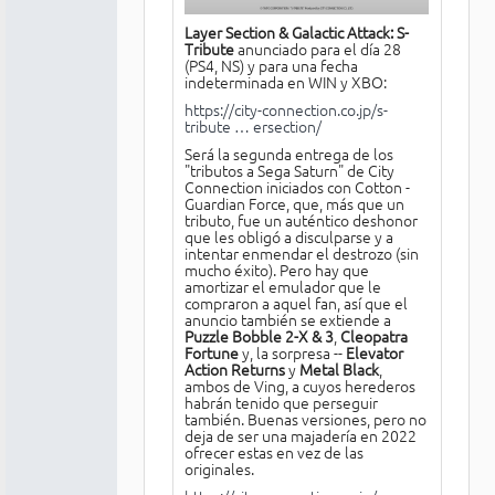
Layer Section & Galactic Attack: S-
Tribute
anunciado para el día 28
(PS4, NS) y para una fecha
indeterminada en WIN y XBO:
https://city-connection.co.jp/s-
tribute … ersection/
Será la segunda entrega de los
"tributos a Sega Saturn" de City
Connection iniciados con Cotton -
Guardian Force, que, más que un
tributo, fue un auténtico deshonor
que les obligó a disculparse y a
intentar enmendar el destrozo (sin
mucho éxito). Pero hay que
amortizar el emulador que le
compraron a aquel fan, así que el
anuncio también se extiende a
Puzzle Bobble 2-X & 3
,
Cleopatra
Fortune
y, la sorpresa --
Elevator
Action Returns
y
Metal Black
,
ambos de Ving, a cuyos herederos
habrán tenido que perseguir
también. Buenas versiones, pero no
deja de ser una majadería en 2022
ofrecer estas en vez de las
originales.