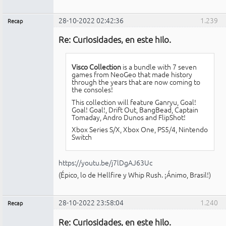
28-10-2022 02:42:36
1.239
Recap
Administrador
Re: Curiosidades, en este hilo.
No
conectado
Visco Collection
is a bundle with 7 seven
games from NeoGeo that made history
through the years that are now coming to
the consoles!
This collection will feature Ganryu, Goal!
Goal! Goal!, Drift Out, BangBead, Captain
Tomaday, Andro Dunos and FlipShot!
Xbox Series S/X, Xbox One, PS5/4, Nintendo
Switch
https://youtu.be/j7lDgAJ63Uc
(Épico, lo de Hellfire y Whip Rush. ¡Ánimo, Brasil!)
28-10-2022 23:58:04
1.240
Recap
Administrador
Re: Curiosidades, en este hilo.
No