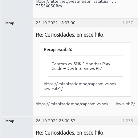
https://nitter.net/westmaison1/status/1 …
75554050#m
25-10-2022 18:37:00
1.237
Recap
Administrador
Re: Curiosidades, en este hilo.
No
conectado
Recap escribió:
Capcom vs. SNK 2 Another Play
Guide – Dev Interviews Pt.1
https://itsfantastic.moe/capcom-vs-snk- …
iews-pt-1/
https://itsfantastic.moe/capcom-vs-snk- … iews-pt-2/
26-10-2022 23:00:57
1.238
Recap
Administrador
Re: Curiosidades, en este hilo.
No
conectado