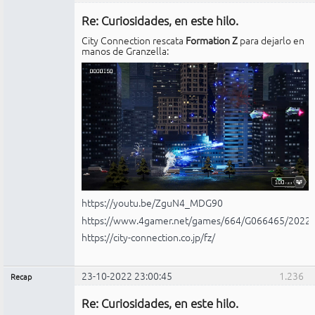
Administrador
Re: Curiosidades, en este hilo.
No
conectado
City Connection rescata
Formation Z
para dejarlo en
manos de Granzella:
https://youtu.be/ZguN4_MDG90
https://www.4gamer.net/games/664/G066465/2022
https://city-connection.co.jp/fz/
23-10-2022 23:00:45
1.236
Recap
Administrador
Re: Curiosidades, en este hilo.
No
conectado