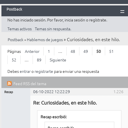
Postback
No has iniciado sesión.
Por favor, inicia sesión o regístrate.
Inicio
Temas activos
Temas sin respuesta.
Postback
»
Curiosidades, en este hilo.
Postback
»
Hablemos de juegos
Reglas
Búsqueda
Páginas
Anterior
1
…
48
49
50
51
Registrarte
52
…
89
Siguiente
Entrar
Debes
entrar
o
registrarte
para enviar una respuesta
Feed RSS del tema
06-10-2022 12:22:29
1.226
Recap
Mensajes [ 1.226 al 1.250 de 2.202 ]
Administrador
Re: Curiosidades, en este hilo.
No
conectado
Recap escribió: