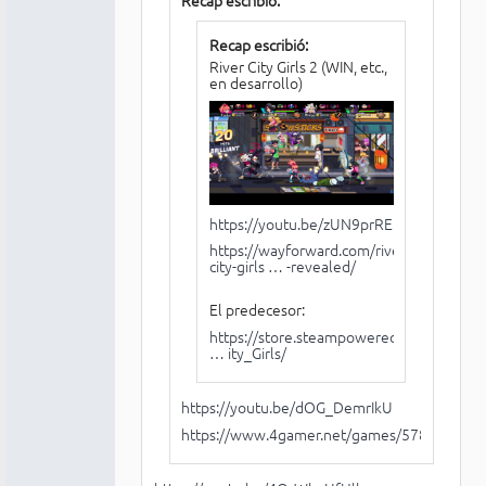
Recap escribió:
Recap escribió:
River City Girls 2 (WIN, etc.,
en desarrollo)
https://youtu.be/zUN9prRE8LU
https://wayforward.com/river-
city-girls … -revealed/
El predecesor:
https://store.steampowered.com/app/10
… ity_Girls/
https://youtu.be/dOG_DemrIkU
https://www.4gamer.net/games/578/G0578