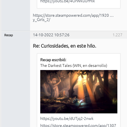
https://youtu.be/4OrWkuUfHlk
https://store.steampowered.com/app/1920 …
y_Girls_2/
14-10-2022 10:57:26
1.227
Recap
Administrador
Re: Curiosidades, en este hilo.
No
conectado
Recap escribió:
The Darkest Tales (WIN, en desarrollo)
https://youtu.be/dUTjq2-2nwk
https://store.steampowered.com/app/1307