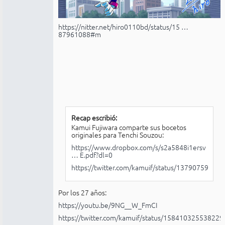
https://nitter.net/hiro0110bd/status/15 …
87961088#m
Recap escribió:
Kamui Fujiwara comparte sus bocetos
originales para Tenchi Souzou:
https://www.dropbox.com/s/s2a5848i1ersv
… E.pdf?dl=0
https://twitter.com/kamuif/status/1379075965
Por los 27 años:
https://youtu.be/9NG__W_FmCI
https://twitter.com/kamuif/status/15841032553822