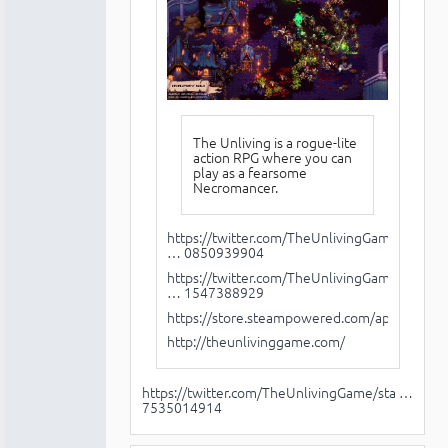
The Unliving is a rogue-lite
action RPG where you can
play as a fearsome
Necromancer.
https://twitter.com/TheUnlivingGame/sta
… 0850939904
https://twitter.com/TheUnlivingGame/sta
… 1547388929
https://store.steampowered.com/app/986040
http://theunlivinggame.com/
https://twitter.com/TheUnlivingGame/sta …
7535014914