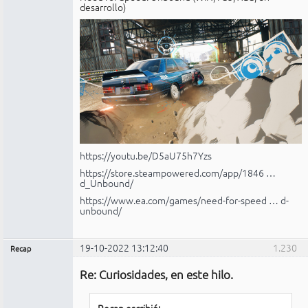
desarrollo)
https://youtu.be/D5aU75h7Yzs
https://store.steampowered.com/app/1846 …
d_Unbound/
https://www.ea.com/games/need-for-speed … d-
unbound/
19-10-2022 13:12:40
1.230
Recap
Administrador
Re: Curiosidades, en este hilo.
No
conectado
Recap escribió: