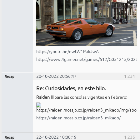
https://youtu.be/ewtW1PukJwA
https://www.4gamer.net/games/512/G051215/2022
20-10-2022 20:56:47
1.234
Recap
Administrador
Re: Curiosidades, en este hilo.
No
conectado
Raiden III
para las consolas vigentes en Febrero:
https://raiden.mossjp.co.jp/raiden3_mikado/
22-10-2022 10:00:19
1.235
Recap