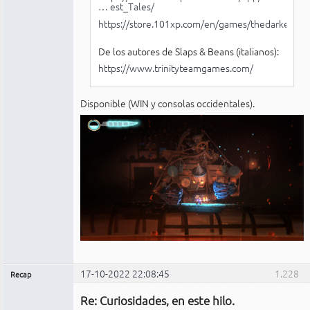
… est_Tales/
https://store.101xp.com/en/games/thedarkesttal
De los autores de Slaps & Beans (italianos):
https://www.trinityteamgames.com/
Disponible (WIN y consolas occidentales).
17-10-2022 22:08:45
1.228
Recap
Administrador
Re: Curiosidades, en este hilo.
No
conectado