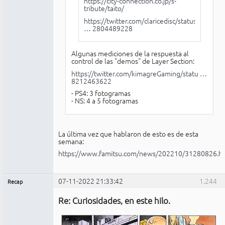
https://city-connection.co.jp/s-
tribute/taito/
https://twitter.com/claricedisc/status/
… 2804489228
Algunas mediciones de la respuesta al
control de las "demos" de Layer Section:
https://twitter.com/kimagreGaming/statu …
8212463622
- PS4: 3 fotogramas
- NS: 4 a 5 fotogramas
La última vez que hablaron de esto es de esta
semana:
https://www.famitsu.com/news/202210/31280826.h
07-11-2022 21:33:42
1.244
Recap
Administrador
Re: Curiosidades, en este hilo.
No
conectado